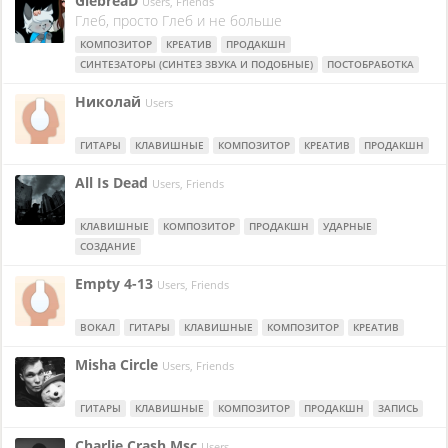
GlebreaD
Users, Friends
Глеб, просто Глеб и не больше
КОМПОЗИТОР
КРЕАТИВ
ПРОДАКШН
СИНТЕЗАТОРЫ (СИНТЕЗ ЗВУКА И ПОДОБНЫЕ)
ПОСТОБРАБОТКА
Николай
Users
ГИТАРЫ
КЛАВИШНЫЕ
КОМПОЗИТОР
КРЕАТИВ
ПРОДАКШН
All Is Dead
Users, Friends
КЛАВИШНЫЕ
КОМПОЗИТОР
ПРОДАКШН
УДАРНЫЕ
СОЗДАНИЕ
Empty 4-13
Users, Friends
ВОКАЛ
ГИТАРЫ
КЛАВИШНЫЕ
КОМПОЗИТОР
КРЕАТИВ
Misha Circle
Users, Friends
ГИТАРЫ
КЛАВИШНЫЕ
КОМПОЗИТОР
ПРОДАКШН
ЗАПИСЬ
Charlie Crash Msc
Users