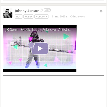
Fasián lo torn dau boisson folhat.
Johnny Sensor
3987
-
13 янв. 2025 г.
·
Обновлено
ПОП
КАВЕР
ИСТОРИЯ
Ai vist lo lop, lo rainard, la lèbre
Ai vist lo lop, lo rainard dançar
JB Sens - Exotic Tada (Unknown Artist cover)
Ai vist lo lop, lo rainard, la lèbre
Ai vist lo lop, lo rainard dançar
Totei tres fasián lo torn de l’aubre
Ai vist lo lop, lo rainard, lo lop
Totei tres fasián lo torn de l’aubre
Fasián lo torn dau boisson folhat.
-
Ai vist lo lop, lo rainard, la lèbre
Ai vist lo lop, lo rainard dançar
Ai vist lo lop, lo rainard, la lèbre