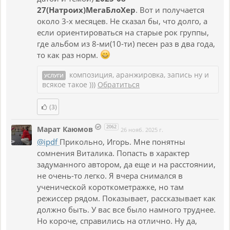
27(Натроих)МегаБлоХер
. Вот и получается
около 3-х месяцев. Не сказал бы, что долго, а
если ориентироваться на старые рок группы,
где альбом из 8-ми(10-ти) песен раз в два года,
то как раз норм.
композиция, аранжировка, запись ну и
УСЛУГИ
всякое такое )))
Обратиться
(3)
2062
Марат Каюмов
26 нояб. 2025 г.
@ipdf
Прикольно, Игорь. Мне понятны
сомнения Виталика. Попасть в характер
задуманного автором, да еще и на расстоянии,
не очень-то легко. Я вчера снимался в
ученической короткометражке, но там
режиссер рядом. Показывает, рассказывает как
должно быть. У вас все было намного труднее.
Но короче, справились на отлично. Ну да,