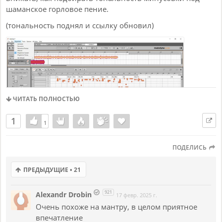
шаманское горловое пение.
(тональность поднял и ссылку обновил)
ЧИТАТЬ ПОЛНОСТЬЮ
1
1
1
ПОДЕЛИСЬ
Шаманским горловым вокалом весь диапазон нот брать
ПРЕДЫДУЩИЕ • 21
не получается.
На этом треке оригинальный минус поднял на 2 тона, а
921
Alexandr Drobin
17 февр. 2025 г.
также сделал дубль минусовки в соседнюю октаву
Очень похоже на мантру, в целом приятное
(опустил на 10 тонов).
впечатление