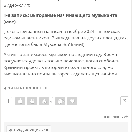
оригинала, то куплеты, всякое кряканье и "наманама" я
Видео-клип:
издал собственным ротовым отверстием. В припевах
подпели вокалоиды.
1-я запись: Выгорание начинающего музыканта
(мое).
Заодно прилагаю и немного отреставрированный
оригинал с кассеты (на гуголь-диске). Имхо, моя версия
(Текст этой записи написал в ноябре 2024г. в поисках
получилась к нему довольно близкой, но судить вам.
единомышленников. Выкладывал на других площадках,
где же тогда была Myscena.Ru? Блин!)
Активно занимаюсь музыкой последний год. Время
получается уделять только вечернее, когда свободен.
Крайний проект, в который вложил много сил, но
эмоционально почти выгорел - сделать муз. альбом.
Но первое: к альбому нужны слушатели, иначе кому он
ЧИТАТЬ ПОЛНОСТЬЮ
нужен?!
Ок, где их брать? - поискав по интернету, ответ выяснил
1
1
1
такой: Ютуб и ТикТок. Раньше еще была соц.сеть для
музыкантов «Панч», но уже закрыта.
ПОДЕЛИСЬ
Ладно, значит видео-шортсы. Но для видео нужен
визуальный ряд. Где взять?
ПРЕДЫДУЩИЕ • 18