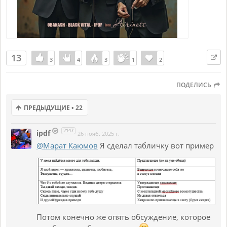
13
3
3
4
4
3
3
1
1
2
2
ПОДЕЛИСЬ
ПРЕДЫДУЩИЕ • 22
2147
ipdf
26 нояб. 2025 г.
@Марат Каюмов
Я сделал табличку вот пример
Потом конечно же опять обсуждение, которое