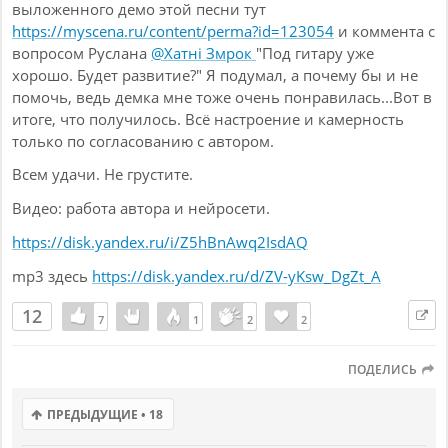
выложенного демо этой песни тут
#shorts #хочуврек."
https://myscena.ru/content/perma?id=123054
и коммента с
Просмотров нет.
вопросом Руслана
@Хатнi Змрок
"Под гитару уже
хорошо. Будет развитие?" Я подумал, а почему бы и не
Боль. Печаль.
помочь, ведь демка мне тоже очень понравилась...Вот в
итоге, что получилось. Всё настроение и камерность
Больше никаких чужих танцующих девочек и никакой
только по согласованию с автором.
нецензурщины, даже красиво закамуфлированной!
Почему-то их не смотрят. Надо что-то другое.
Всем удачи. Не грустите.
Что и как делать? – будем рисовать. Точнее рисовать
будет ИИ, хорошо хоть это более менее решилось.
Видео: работа автора и нейросети.
А тут как раз Ютуб заблокировал один мой видео-
https://disk.yandex.ru/i/Z5hBnAwq2IsdAQ
прикол с инопланетным голосом «За создание фэйков».
Выложен тот был около месяца назад. Я на всякий
mp3 здесь
https://disk.yandex.ru/d/ZV-yKsw_DgZt_A
случай удаляю это видео и с ТикТока на опережение. А
12
ТикТок в ответ добавил меня в «тихий бан» без каких
7
7
1
1
2
2
2
2
либо сообщений. Новые видео выставляются, но на них
0 просмотров.
ПОДЕЛИСЬ
Оказывается в ТикТок нельзя удалять ни одного видео,
чего, конечно же, я не знал. До удаления просмотры
ПРЕДЫДУЩИЕ • 18
были.