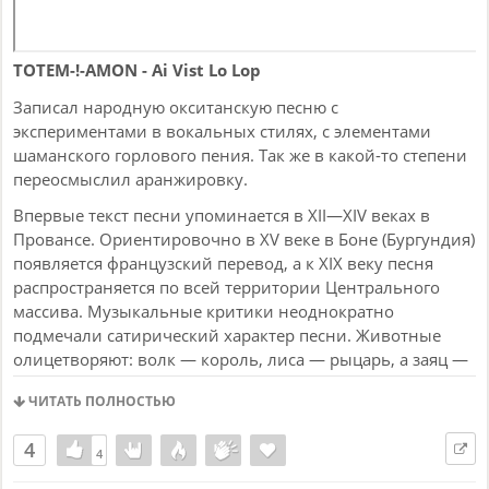
покупал у @w1nston, но нот у него нет)
И вроде дней не мало, но у меня свободны только
TOTEM-!-AMON - Ai Vist Lo Lop
выходные и вечера, а на видео надо не уставшим, а
бодрым быть.
Записал народную окситанскую песню с
экспериментами в вокальных стилях, с элементами
В общем с определеннными недосыпаниями все сделал:
шаманского горлового пения. Так же в какой-то степени
дозаписал песню, сделал сведение, видеозапись
переосмыслил аранжировку.
испонения +анимационный клип с участием нейросети
и нарезкой и коррекцией руками, стандартную нотную
Впервые текст песни упоминается в XII—XIV веках в
запись с помощью софта-анализатора (но только
Провансе. Ориентировочно в XV веке в Боне (Бургундия)
пианино получилось), видеоинтервью для конкурса,
появляется французский перевод, а к XIX веку песня
видеовизитку-клип для фестиваля и резюме.
распространяется по всей территории Центрального
массива. Музыкальные критики неоднократно
Вот посмотрите, на видео-клипе сильно видно, что я
подмечали сатирический характер песни. Животные
уже сонный? Видео-запись сделана около 2х часов ночи.
олицетворяют: волк — король, лиса — рыцарь, а заяц —
духовник. Во втором куплете окситанской версии песни
Отправил анкету-заявку на фестиваль в предпоследний
ЧИТАТЬ ПОЛНОСТЬЮ
описывается тяжкая доля крестьянина, трудившегося
день до закрытия приема заявок.
целый год, но ничего не получившего. В бургундской
Далее у организаторов было 20 дней на проверку
4
версии подтекстом служит участие простолюдина в
4
4
оставшихся анкет с резюме. Когда эти дни подходили к
праздновании в среде знати. Бургундская версия в