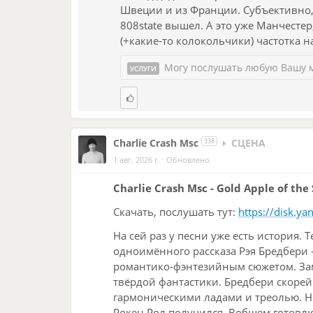
Швеции и из Франции. Субъективно, к
небесных склонов смотрит новый мир».
07. System Plexus
808state вышел. А это уже Манчестер
Напротив, он персонифицируется чере
(+какие-то колокольчики) частотка 
08. Low Commotion
он тебя». Это гениальная находка.
09. Last Rendezvous
⦁ Мальчик — архетип начала, чистоты, 
Могу послушать любую Вашу 
УСЛУГИ
— это не насмешка, а животворящая э
10. Holo Bokasi
⦁ Целостность мира рушится во второ
11. We Get High
(«Не кажется ли мне...»). Он видит, к
«сад заката былого дня». Это Эдем во
12. Window Voyager
Charlie Crash Msc
338
СЦЕНА
(закат), но все еще прекрасен. Возни
1 авг. 2026 г.
·
Обновлено
будущим и интимным прошлым.
Charlie Crash Msc - Gold Apple of the
2. Симфония разрушения: Пустой Холм
Скачать, послушать тут:
https://disk.
Рефрен, повторяющийся дважды, — смы
символов, почти геральдических.
На сей раз у песни уже есть история. 
одноимённого рассказа Рэя Бредбери 
⦁ «Поднимут в клочья пыль душистые
романтико-фэнтезийным сюжетом. Зам
чувственности. Ветры не просто смета
твёрдой фантастики. Бредбери скоре
превращая распад в сладкую муку.
гармоническими ладами и треолью. Н
⦁ «Плач мечты, родившейся под льдом
Рокен Рол получился. Вобщем готовлю