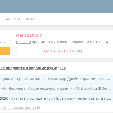
ХИП-ХОП
МЕТАЛ
МЫ СДЕЛАЛИ
ьзы.
Сделаем
аранжировку, споем, продвинем песню, т.д.
СМОТРЕТЬ ПРИМЕРЫ
кт продается в хорошие руки!
•
все
Игорь Панизников (ipdf). Первоначальный вариант этой песни я сочинил и записал в 2013 году, а выставил на МыСцена в 2024году: Качество музыки у неё низкое, т. к. гитары были не живые и я
 Hi. Наконец победил нехочуху и допилил 23-й альбом JB Sens, которым продолжаю линейку альбомов, объединённых концепцией одного стиля. На сей раз это евродэнс, процветавший в 90-х. Может показаться, что тут я начал играть более современный музон, чем мой привычный синтпоп, но на самом деле, это, напр
2026)
• Скачать, послушать тут: На сей раз у песни уже есть история. Текст написал аж в 14 году. Под впечатлением одноимённого рассказа Рэя Бредбери - Золотые яблоки солнца. Сильно впечатлился этим романтико-фэнтезийным сюжетом. Заметим не фантастическим. Я поклонник таки твёрдой фантастики. Бредбери скоре
айтесь за комменты