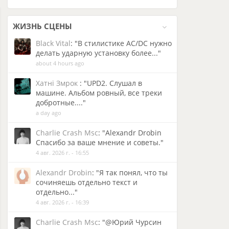
ЖИЗНЬ
СЦЕНЫ
Black Vital
: "В стилистике AC/DC нужно
делать ударную установку более..."
about 4 hours ago
Хатнi Змрок
: "UPD2. Слушал в
машине. Альбом ровный, все треки
добротные...."
a day ago
Charlie Crash Msc
: "Alexandr Drobin
Спасибо за ваше мнение и советы."
4 авг. 2026 г. - 16:55
Alexandr Drobin
: "Я так понял, что ты
сочиняешь отдельно текст и
отдельно..."
4 авг. 2026 г. - 16:39
Charlie Crash Msc
: "@Юрий Чурсин