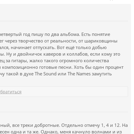
 когда я ориентировался на актуальный тогда хип-
и являются треки 1, 2, 4, 6, 7, 8, 10.
ветра,
gotten Love я раскрываю свои древние рэперские
арах. Наличие вокальных сэмплов раггамаффина,
м,
яду с типичными кричалками из сэмплеров той
 четвертый год пишу по два альбома. Есть понятие
идов и вокодеров создаёт достаточное вокальное
ег через творчество от реальности, от шариковщины
его характерную для жанра интернациональную
ался, начинает отпускать. Вот ещё только добью
вились мои склонности и к восточным созвучиям, и
. Ну и двойничок каверов и коллабов, если кому это
скому булкотрясу, и к мелодичным медлякам. ИМХО,
ир
нец за гитары, жалко такого огромного количества
м. Как всегда, буду несказанно рад комментам и
и композиционно готовые песни. Хоть бы один процент
чу такой в духе The Sound или The Names замутить
ыл…
ы так не смог):
братиться
писанная словами. Он балансирует на грани между
и философским трактатом о времени, смерти и
бразную систему и скрытые смыслы.
кат былого дня»
ый, все треки добротные. Отдельно отмечу 1, 4 и 12. На
есен одна и та же. Однако, меня качнуло волнами и из
ьную, почти библейскую систему координат: «С