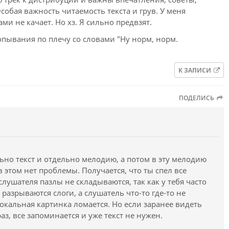
а стоит, грея руки у окна. Это образ заложницы
собая важность читаемость текста и грув. У меня
смотрит на мир через прозрачную преграду, но не
ми не качает. Но хз. Я сильно предвзят.
опывания по плечу со словами "Ну норм, норм.
ых букв, как имя собственное) — кульминационный
енная креста. Место высшей жертвы, которое стало
ный центр, где «ветра» (время, рок) развеивают
К ЗАПИСИ
ир», старая мечта должна умереть и быть
нности, между небом и землей.
ПОДЕЛИСЬ
х
ю с элегической на утешающую, почти
я тени». Свет здесь выступает как активный воин, а
льно текст и отдельно мелодию, а потом в эту мелодию
в этом нет проблемы. Получается, что ты спел все
слушателя пазлы не складываются, так как у тебя часто
зрею я себя в глазах твоих». Это отсылка к
разрываются слоги, а слушатель что-то где-то не
ругой человек становится зеркалом души. Но здесь
окальная картинка ломается. Но если заранее видеть
я, он находит путь.
аз, все запоминается и уже текст не нужен.
 Лестница Иакова, ведущая в тот самый «новый