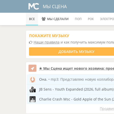
МЫ СЦЕНА
ВСЕ
МЫ СДЕЛАЛИ
ПОП
РОК
ЭЛЕКТРО
ПОКАЖИТЕ МУЗЫКУ
Наши правила
и как получить максимум пол
ДОБАВИТЬ МУЗЫКУ
★ Мы Сцена ищет нового хозяина: прое
Она.
• mp3: Представляю новую коллаборацию: Автор песни, вокал - Александр Дробин Аранжировка, инструменты, сведение - 
JB Sens - Youth Expanded (2026, full album)
•
Charlie Crash Msc - Gold Apple of the Sun (
Продвиг