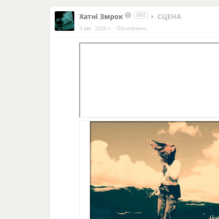
Хатнi Змрок
2492
СЦЕНА
3 авг. 2026 г.
·
Обновлено