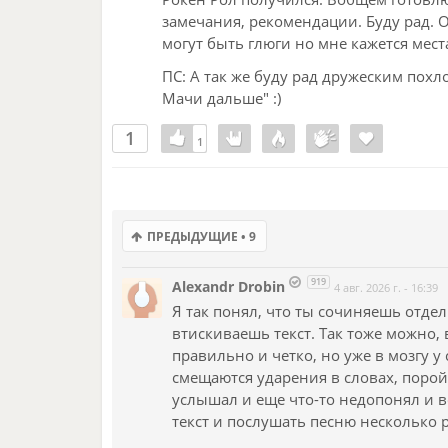
или чувства. Мечта антропоморфна: он
замечания, рекомендации. Буду рад. О
холода (льда) и отчуждения, которая 
могут быть глюги но мне кажется места
может выйти.
ПС: А так же буду рад дружеским похл
⦁ Пустой Холм (написанный с заглавн
Мачи дальше" :)
образ. Это, безусловно, Голгофа, лиш
1
пустым. В контексте песни это сакраль
1
1
боль и слезы. Чтобы начать «новый м
развеянной именно там — на возвыше
3. Свет и отражения: Лестница в глаза
ПРЕДЫДУЩИЕ • 9
Третья строфа резко меняет интонаци
заклинательную.
919
Alexandr Drobin
4 авг. 2026 г. - 16:39
⦁ «Не плачь, рассвет придет, отпугива
Я так понял, что ты сочиняешь отде
не пассивное явление.
втискиваешь текст. Так тоже можно, 
правильно и четко, но уже в мозгу у 
⦁ Гениальный переворот восприятия: «У
смещаются ударения в словах, порой 
платоновской концепции любви, где д
услышал и еще что-то недопонял и в
лирический герой не просто отражаетс
текст и послушать песню несколько р
⦁ «Увижу в них от лестницы ступени».