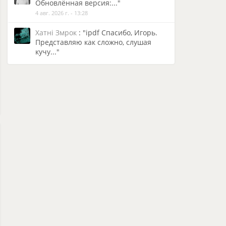
Обновлённая версия:..."
4 авг. 2026 г. - 13:28
Хатнi Змрок
: "ipdf Спасибо, Игорь.
Представляю как сложно, слушая
кучу..."
4 авг. 2026 г. - 10:25
Alexandr Drobin
: "Юрий Чурсин Да,
Юра, согласен. Нужно отдать
должное..."
4 авг. 2026 г. - 9:59
ipdf
: "Ну и нормалёк. Всё в кучке и
никакая песня не..."
4 авг. 2026 г. - 7:32
Johnny Sensor
: "Хатнi Змрок Ага, чёт
растаращило, четвертый год пишу
по..."
3 авг. 2026 г.
Юрий Чурсин
: "Alexandr Drobin о, это