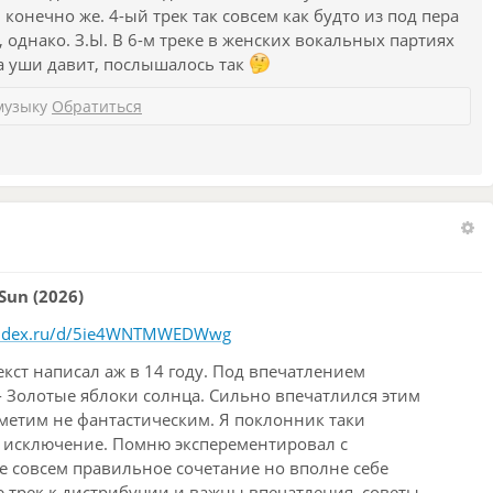
онечно же. 4-ый трек так совсем как будто из под пера
 Это взгляд сверху вниз, но в нем нет суровости.
, однако. З.Ы. В 6-м треке в женских вокальных партиях
з парадоксальный образ: «смехом мальчика целует
на уши давит, послышалось так
еще не огрубевшей души (puer aeternus). Его смех
музыку
Обратиться
нергия.
й половине строфы: лирический герой сомневается
ак адресат приоткрывает дверь в прошлое, где цветет
споминаний, который уже окрашен в тона угасания
кает мотив щели, порога между космическим
 Sun (2026)
 и Ветер
yandex.ru/d/5ie4WNTMWEDWwg
словое сердце текста. Здесь образы сгущаются до
Текст написал аж в 14 году. Под впечатлением
- Золотые яблоки солнца. Сильно впечатлился этим
 ветра» — оксюморонное сочетание разрушения и
етим не фантастическим. Я поклонник таки
ют, они делают это ароматно, чувственно,
й исключение. Помню эксперементировал с
е совсем правильное сочетание но вполне себе
» — здесь скрыта трагедия замерзшего творчества
 трек к дистрибуции и важны впечатления, советы,