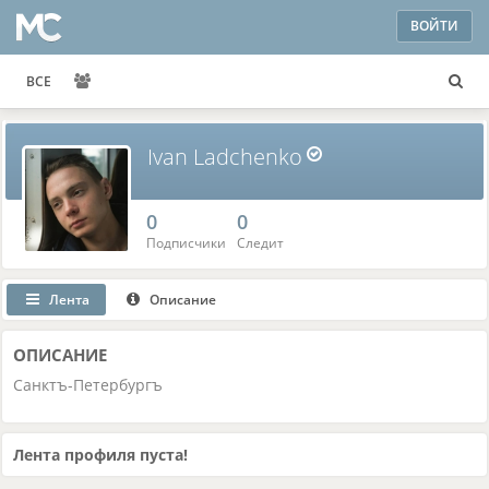
ВОЙТИ
ВСЕ
Ivan Ladchenko
0
0
Подписчики
Следит
Лента
Описание
ОПИСАНИЕ
Санктъ-Петербургъ
Лента профиля пуста!