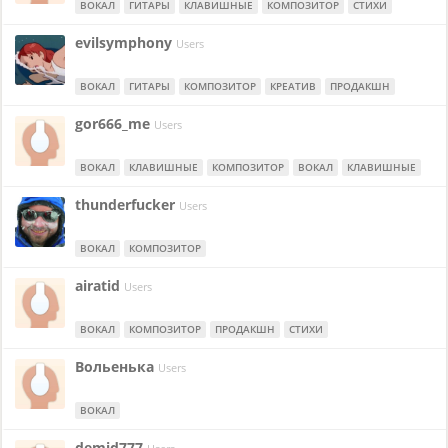
ВОКАЛ
ГИТАРЫ
КЛАВИШНЫЕ
КОМПОЗИТОР
СТИХИ
evilsymphony
Users
ВОКАЛ
ГИТАРЫ
КОМПОЗИТОР
КРЕАТИВ
ПРОДАКШН
gor666_me
Users
ВОКАЛ
КЛАВИШНЫЕ
КОМПОЗИТОР
ВОКАЛ
КЛАВИШНЫЕ
thunderfucker
Users
ВОКАЛ
КОМПОЗИТОР
airatid
Users
ВОКАЛ
КОМПОЗИТОР
ПРОДАКШН
СТИХИ
Вольенька
Users
ВОКАЛ
demid777