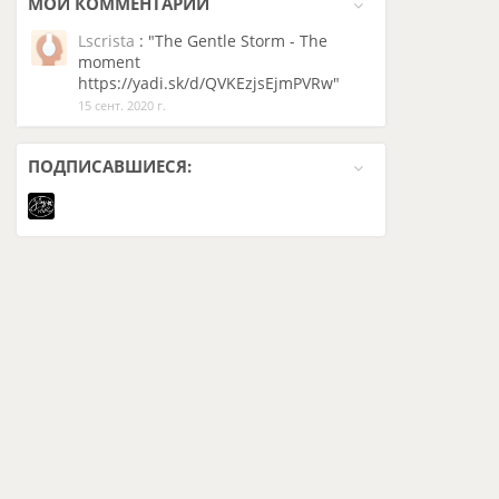
МОИ
КОММЕНТАРИИ
Lscrista
: "The Gentle Storm - The
moment
https://yadi.sk/d/QVKEzjsEjmPVRw"
15 сент. 2020 г.
ПОДПИСАВШИЕСЯ: