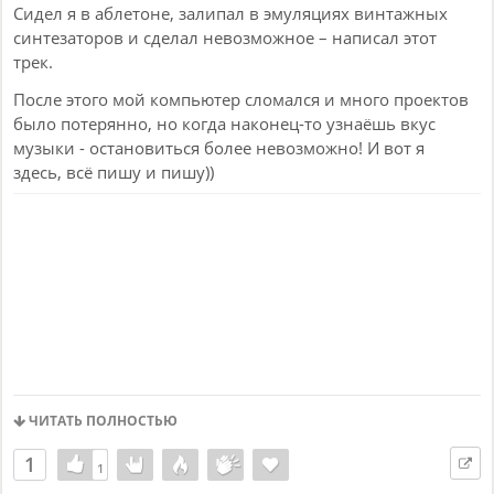
Сидел я в аблетоне, залипал в эмуляциях винтажных
синтезаторов и сделал невозможное – написал этот
трек.
После этого мой компьютер сломался и много проектов
было потерянно, но когда наконец-то узнаёшь вкус
музыки - остановиться более невозможно! И вот я
здесь, всё пишу и пишу))
ЧИТАТЬ ПОЛНОСТЬЮ
1
1
1