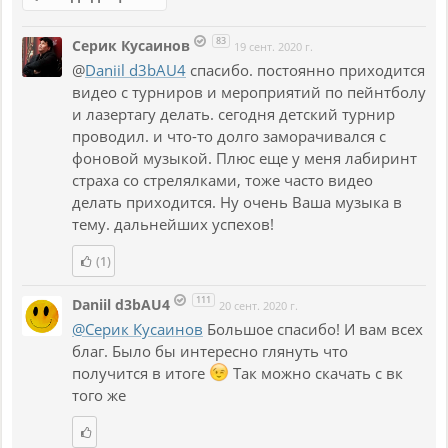
83
Серик Кусаинов
19 сент. 2020 г.
@
Daniil d3bAU4
спасибо. постоянно приходится
видео с турниров и мероприятий по пейнтболу
и лазертагу делать. сегодня детский турнир
проводил. и что-то долго заморачивался с
фоновой музыкой. Плюс еще у меня лабиринт
страха со стрелялками, тоже часто видео
делать приходится. Ну очень Ваша музыка в
тему. дальнейших успехов!
(1)
111
Daniil d3bAU4
20 сент. 2020 г.
@Серик Кусаинов
Большое спасибо! И вам всех
благ. Было бы интересно глянуть что
получится в итоге
Так можно скачать с вк
того же