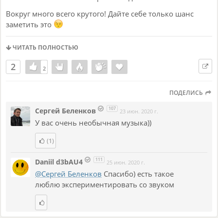
Вокруг много всего крутого! Дайте себе только шанс
заметить это
d3bau4 - speed (official video)
ЧИТАТЬ ПОЛНОСТЬЮ
2
2
2
ПОДЕЛИСЬ
107
Сергей Беленков
23 июн. 2020 г.
У вас очень необычная музыка))
(1)
111
Daniil d3bAU4
25 июн. 2020 г.
@Сергей Беленков
Спасибо) есть такое
люблю экспериментировать со звуком