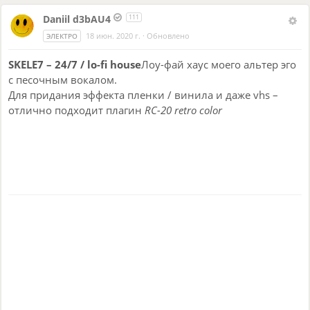
Daniil d3bAU4
111
18 июн. 2020 г.
·
Обновлено
ЭЛЕКТРО
SKELE7 – 24/7 / lo-fi house
Лоу-фай хаус моего альтер эго
с песочным вокалом.
Для придания эффекта пленки / винила и даже vhs –
отлично подходит плагин
RC-20 retro color