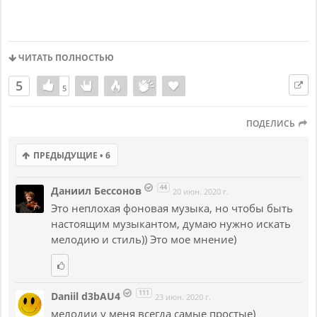
ЧИТАТЬ ПОЛНОСТЬЮ
5
5
5
ПОДЕЛИСЬ
ПРЕДЫДУЩИЕ • 6
44
Даниил Бессонов
20 июн. 2020 г.
Это неплохая фоновая музыка, но чтобы быть
настоящим музыкантом, думаю нужно искать
мелодию и стиль)) Это мое мнение)
111
Daniil d3bAU4
23 июн. 2020 г.
мелодии у меня всегда самые простые)