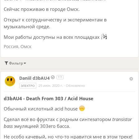
Сейчас проживаю в городе Омск.
Открыт к сотрудничеству и экспериментам в
музыкальной среде.
Мои работы доступны на всех площадках
Россия
,
Омск
Фильтр
Daniil d3bAU4
111
25 июн. 2020 г.
·
Обновлено
ЭЛЕКТРО
d3bAU4 - Death From 303 / Acid House
Обычный кислотный acid house
Сделал всё во фруктах с родным синтезатором
transistor
bass
эмуляцией 303его басса.
Не особо качевый, но что-то нравится мне в этом треке!