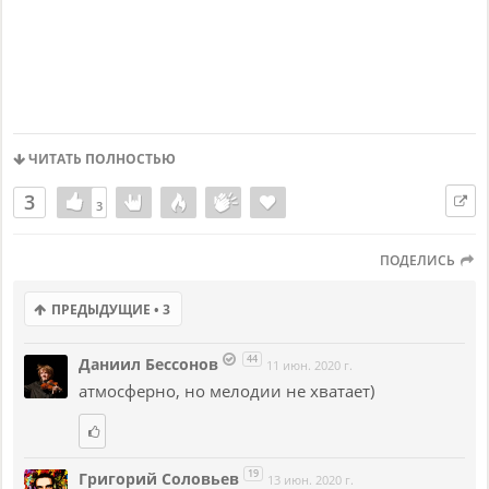
ЧИТАТЬ ПОЛНОСТЬЮ
3
3
3
ПОДЕЛИСЬ
ПРЕДЫДУЩИЕ • 3
44
Даниил Бессонов
11 июн. 2020 г.
атмосферно, но мелодии не хватает)
19
Григорий Соловьев
13 июн. 2020 г.