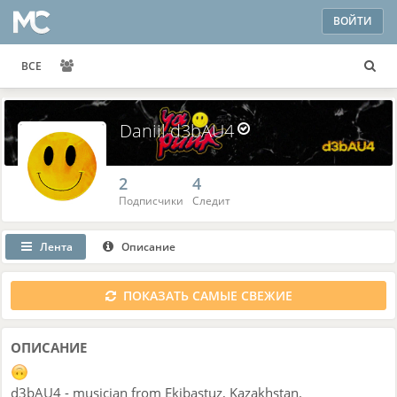
ВОЙТИ
ВСЕ
Daniil d3bAU4
2
4
Подписчики
Следит
Лента
Описание
ПОКАЗАТЬ САМЫЕ СВЕЖИЕ
ОПИСАНИЕ
d3bAU4 - musician from Ekibastuz, Kazakhstan.