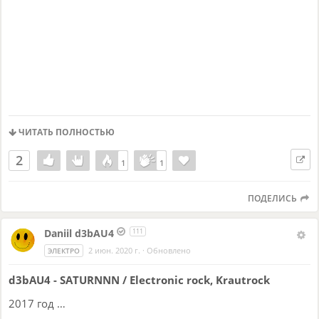
ЧИТАТЬ ПОЛНОСТЬЮ
2
1
1
1
1
ПОДЕЛИСЬ
Daniil d3bAU4
111
2 июн. 2020 г.
·
Обновлено
ЭЛЕКТРО
d3bAU4 - SATURNNN / Electronic rock, Krautrock
2017 год …