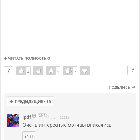
ЧИТАТЬ ПОЛНОСТЬЮ
7
4
4
1
1
2
2
ПОДЕЛИСЬ
ПРЕДЫДУЩИЕ • 15
2147
ipdf
1 июн. 2021 г.
Очень интересные мотивы вписались.
(1)