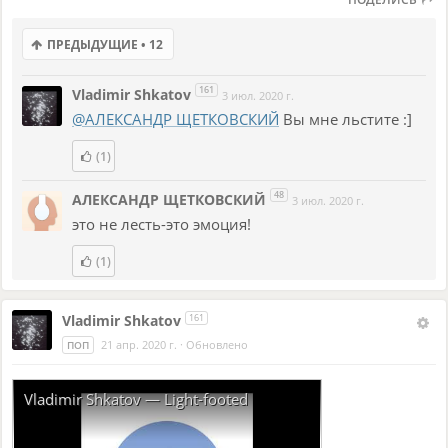
ПРЕДЫДУЩИЕ • 12
161
Vladimir Shkatov
3 июл. 2020 г.
@АЛЕКСАНДР ЩЕТКОВСКИЙ
Вы мне льстите :]
(1)
48
АЛЕКСАНДР ЩЕТКОВСКИЙ
3 июл. 2020 г.
это не лесть-это эмоция!
(1)
Vladimir Shkatov
161
21 апр. 2020 г.
·
Обновлено
ПОП
Vladimir Shkatov — Light-footed