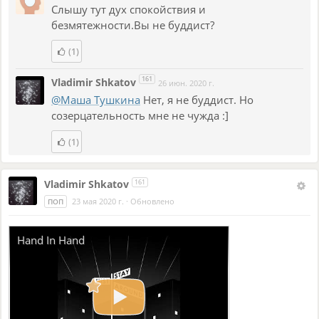
Слышу тут дух спокойствия и
безмятежности.Вы не буддист?
(1)
161
Vladimir Shkatov
26 июн. 2020 г.
@Маша Тушкина
Нет, я не буддист. Но
созерцательность мне не чужда :]
(1)
Vladimir Shkatov
161
23 мая 2020 г.
·
Обновлено
ПОП
Hand In Hand