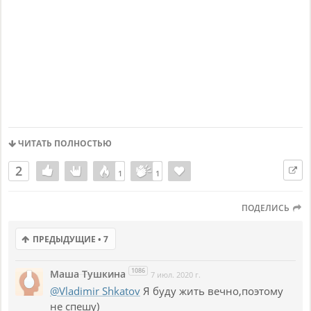
ЧИТАТЬ ПОЛНОСТЬЮ
2
1
1
1
1
ПОДЕЛИСЬ
ПРЕДЫДУЩИЕ • 7
1086
Маша Тушкина
7 июл. 2020 г.
@Vladimir Shkatov
Я буду жить вечно,поэтому
не спешу)