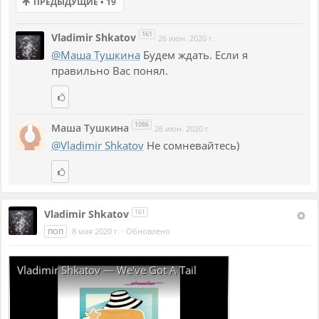
ПРЕДЫДУЩИЕ • 19
161
Vladimir Shkatov
26 июн. 2020 г.
@Маша Тушкина
Будем ждать. Если я
правильно Вас понял.
1086
Маша Тушкина
26 июн. 2020 г.
@Vladimir Shkatov
Не сомневайтесь)
Vladimir Shkatov
161
8 мая 2020 г.
·
Обновлено
ПОП
Vladimir Shkatov — We've Got A Tail