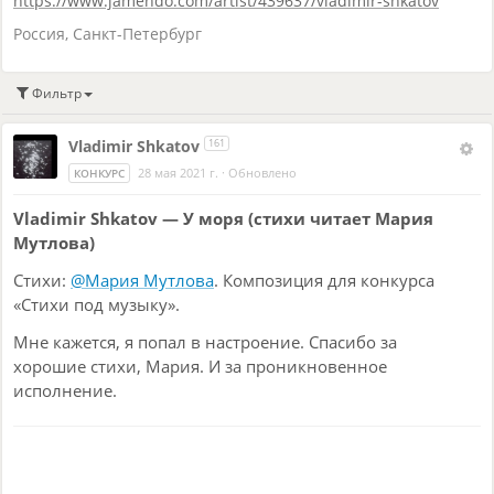
https://www.jamendo.com/artist/439637/vladimir-shkatov
Россия
,
Санкт-Петербург
Фильтр
Vladimir Shkatov
161
28 мая 2021 г.
·
Обновлено
КОНКУРС
Vladimir Shkatov — У моря (стихи читает Мария
Мутлова)
Стихи:
@Мария Мутлова
. Композиция для конкурса
«Стихи под музыку».
Мне кажется, я попал в настроение. Спасибо за
хорошие стихи, Мария. И за проникновенное
исполнение.