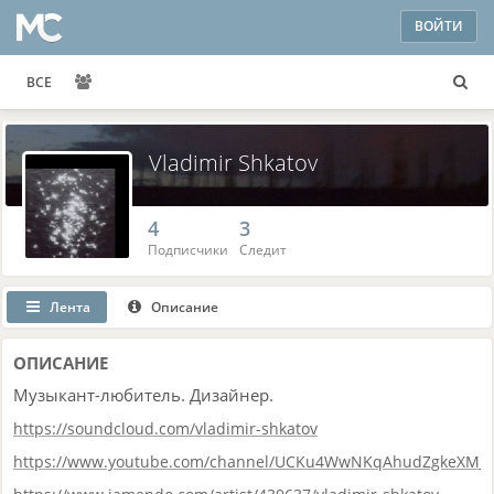
ВОЙТИ
ВСЕ
Vladimir Shkatov
4
3
Подписчики
Следит
Лента
Описание
ОПИСАНИЕ
Музыкант-любитель. Дизайнер.
https://soundcloud.com/vladimir-shkatov
https://www.youtube.com/channel/UCKu4WwNKqAhudZgkeXM_