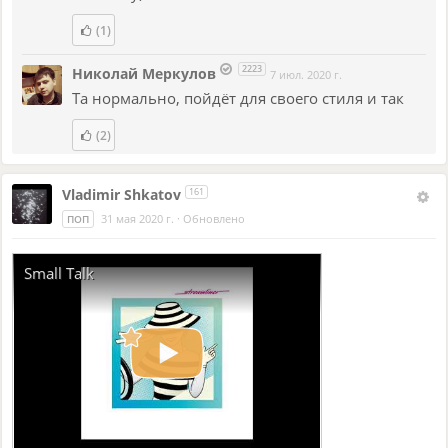
(1)
2223
Николай Меркулов
7 июл. 2020 г.
Та нормально, пойдёт для своего стиля и так
(2)
Vladimir Shkatov
161
31 мая 2020 г.
·
Обновлено
ПОП
Small Talk