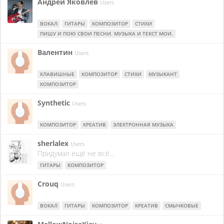
Андрей Яковлев
Users
ВОКАЛ
ГИТАРЫ
КОМПОЗИТОР
СТИХИ
ПИШУ И ПОЮ СВОИ ПЕСНИ. МУЗЫКА И ТЕКСТ МОИ.
Валентин
Users
КЛАВИШНЫЕ
КОМПОЗИТОР
СТИХИ
МУЗЫКАНТ
КОМПОЗИТОР
Synthetic
Users
КОМПОЗИТОР
КРЕАТИВ
ЭЛЕКТРОННАЯ МУЗЫКА
sherlalex
Users
Придумал ещё не всё...
ГИТАРЫ
КОМПОЗИТОР
Crouq
Users
ВОКАЛ
ГИТАРЫ
КОМПОЗИТОР
КРЕАТИВ
СМЫЧКОВЫЕ