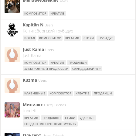
MellowNoiseKiev
Users
КОМПОЗИТОР
КРЕАТИВ
Kapitän N
Users
Кёнигсбергский трубадур
ВОКАЛ
КОМПОЗИТОР
КРЕАТИВ
СТИХИ
ТРУБАДУР
Just Kama
Users
Just Kama
КОМПОЗИТОР
КРЕАТИВ
ПРОДАКШН
ЭЛЕКТРОННЫЙ ПРОДЮССЕР
САУНД-ДИЗАЙНЕР
Kuzma
Users
КЛАВИШНЫЕ
КОМПОЗИТОР
КРЕАТИВ
ПРОДАКШН
Миниакс
Users, Friends
tupdeff
КРЕАТИВ
ПРОДАКШН
СТИХИ
УДАРНЫЕ
СОЗДАЮ ЭЛЕКТРОННУЮ МУЗЫКУ
Ольгерт
Users, Friends