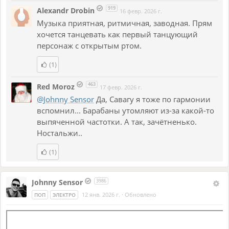
довольно забавен, имхо).
919
Alexandr Drobin
16 февр. 2026 г.
Музыка приятная, ритмичная, заводная. Прям
хочется танцевать как первый танцующий
персонаж с открытым ртом.
(1)
463
Red Moroz
17 февр. 2026 г.
@Johnny Sensor
Да, Савагу я тоже по гармонии
вспомнил... Барабаны утомляют из-за какой-то
выпяченной частотки. А так, зачётненько.
Ностальжи..
(1)
Johnny Sensor
3986
12 янв. 2026 г.
·
Обновлено
ПОП
ЭЛЕКТРО