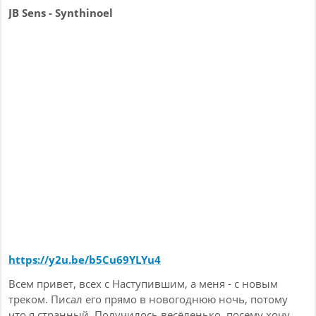
JB Sens - Synthinoel
02. Echo of Dismay
03. Casus Atonis
04. Blurry Faces
05. Hidden in the Spotlight
06. Mankurts
07. Specters of the Past
08. Stay Away
09. Spooky Chorus
10. Don't Die Alone
11. Hut in the Wood
12. Adolescence
https://y2u.be/b5Cu69YLYu4
Всем привет, всех с Наступившим, а меня - с новым
треком. Писал его прямо в новогоднюю ночь, потому
что я странный. Получилось весёленько, посему хочу