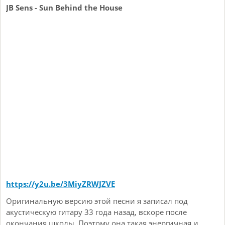
цифровые сэмплеры и драммашины, а не две руки и
JB Sens - Sun Behind the House
ноги, старый аналоговый синтюк, шестиугольные
лепёшки и басуху с кривым грифом). Но, выходит по-
прежнему синтпоп. Однако евродэнсанутый всё же.
https://y2u.be/3MiyZRWJZVE
Оригинальную версию этой песни я записал под
акустическую гитару 33 года назад, вскоре после
окончания школы. Поэтому она такая энергичная и