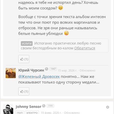
надеюсь я тебе не испортил день? Хочешь
переплелись ушлёпство оригинальной версии и
быть моим соседом?
абстрактный психологизм, свойственный моей поздней
лирике - возможно, более глубокой, но стремящейся не
Вообще с точки зрения текста альбом интесен
утратить исконный абсурдизм и [само]иронию.
тем что они поют про всяких маргиналов и
отбросов. Не зря они раньше назывались
You trace patterns on the grass,
белые пьяные ублюдки
Asking everyone who passed,
Испоганю практически любую песню
УСЛУГИ
But no one answers why
своим бесподобным во-калом
Обратиться
Stars fall from the sky.
(1)
Would you like to ask Dr. Down,
1447
Юрий Чурсин
Would you like to ask a field mouse
15 мар. 2026 г.
·
Обновлено
@Железный Дровосек
понятно... Нам же
When the earth turns around,
показывают только одну сторону медали...
What the rolling-down sun
(1)
Does behind the house.
You pull levers in the air.
Johnny Sensor
3986
19 февр. 2026 г.
·
Обновлено
ПОП
ЭЛЕКТРО
You hide moonlight downstairs,