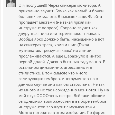
двойками, или имея кардан, сыграть дробь из 4 ударов
О я послушал!!! Через спикеры монитора. А
в каждую 16 долю несложно; и совсем никакого труда
прикольно звучит. Бочка как малый и бочки
запрограммировать это на драммашине. Однако тогда
больше чем малого. В смысле чаще. Флейта
мне пришлось пойти на уловку - настроить один из
пропадает местами (не такая яркая как
каналов Марша для “ручного” пэда идентично бочке +
инструмент вопроса). Сопрано звучит как
хэт. Так у меня получилось типа две бочки и два хэта.
двуручная пила или терминвокс - плавает.
Благодаря этому, дробь, сыгранная на самом деле
Вообще ярко должно быть, насыщенно а вот
поочерёдно рукой и ногой, звучит, словно сыгранная на
на спикерах треск, хрип и шип (Такая
кардане, притом создавая иллюзию непрерывности и
мутнаватая, трескучая каша) но линии
партии хэта:)
прослеживаются. А ещё шарахнуло в интро
Ремейк я делал, разумеется, с новыми звуками, но, по
первой долей. Должно быть так задуманно. В
обыкновению, не модифицируя особо исходную
остальном динамично, агрессивно и в
мелодию и темп. Как утверждает AI, тональность Ре-
стилистике. В том смысле что много
бемоль мажор характеризуется мягким, теплым,
солирующих тембров, инструментов но в
благородным и часто возвышенным настроением. Она
данном случае они как бы стабильны. Не так
ассоциируется с глубокой эмоциональностью,
их много и не так неожиданно меняются. Ну на
романтикой, спокойствием, а иногда — с
мой вкус ООООчень пёстро. Всё таки обилие
величественной грустью или мечтательным восторгом.
сегодняхних возможностей в выборе тембров,
Будем считать, что так оно и есть. Надо отметить, что в
инструментов зло шутит с музыкантами.
отличие от многих своих музонов, я не могу провести
Можно потерятся в этом изобилии. По форме