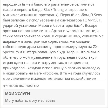
евродэнса (в чем было его разительное отличие от
нашего первого бэнда Black Triangle, игравшего
минималистичный протопанк). Первый альбом JB Sens
был записан с использованием синтезатора ТОМ-1501,
ударной установки Марш и бас-гитары Бас-1. Вскоре
арсенал пополнили синты Артон и Форманта-мини, а
также электро-гитара Урал. В середине 90-х, совместно с
шарящим в электронике корефаном, мы создали
собственную драм-машину, программируемую на ZX-
Spectrum и интегрированную с УДС Марш. Это сильно
облегчило мой музыкальный труд, ведь поскольку я
играл один на всех инструментах, в те времена
приходилось каждую исполненную партию внакладку
микшировать на магнитофоне. В те же года случилось
мое увлечение тяжелым металом под воздействием
друзей-гитаристов, что послужило толчком к созданию
ЧИТАТЬ ПОЛНОСТЬЮ
дэткор-группы RTBI (Right To Be Insane). Увлечение этим
МОИ УСЛУГИ
видом музыки было для меня быстротечным, но тем не
менее, это позволило развить исполнительский и
Могу лабать, могу не лабать.
инструментальный скилл и в определенной мере