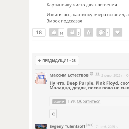
Картиночку чисто для настоения.
Извиняюсь, картинку вчера вставил, а
Змрок подсказал.
18
14
14
3
3
1
1
ПРЕДЫДУЩИЕ • 28
53
Максим Естествов
2 февр. 2025 г.
·
О
Ну что,
Deep Purple, Pink Floyd, с
Маладца, дедок, песок пока не сып
ПУК
Обратиться
УСЛУГИ
804
Evgeny Tulentsoff
17 нояб. 2025 г.