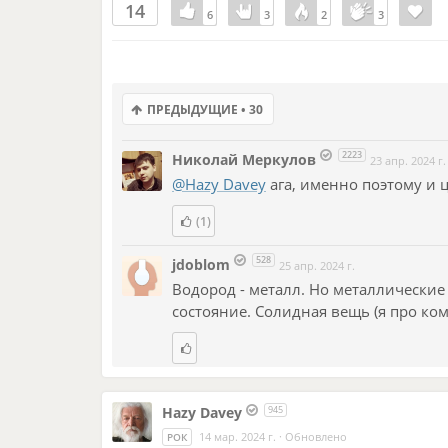
14
6
6
3
3
2
2
3
3
ПРЕДЫДУЩИЕ • 30
2223
Николай Меркулов
23 апр. 2024 г.
@Hazy Davey
ага, именно поэтому и 
(1)
528
jdoblom
25 апр. 2024 г.
Водород - металл. Но металлические 
состояние. Солидная вещь (я про ко
Hazy Davey
945
14 мар. 2024 г.
·
Обновлено
РОК