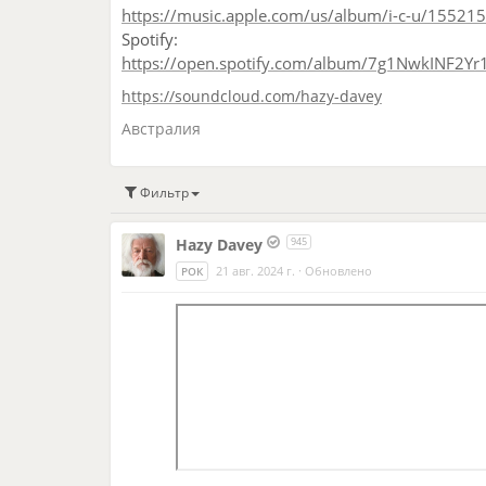
https://music.apple.com/us/album/i-c-u/15521
Spotify:
https://open.spotify.com/album/7g1NwkINF2
https://soundcloud.com/hazy-davey
Австралия
Фильтр
Hazy Davey
945
21 авг. 2024 г.
·
Обновлено
РОК