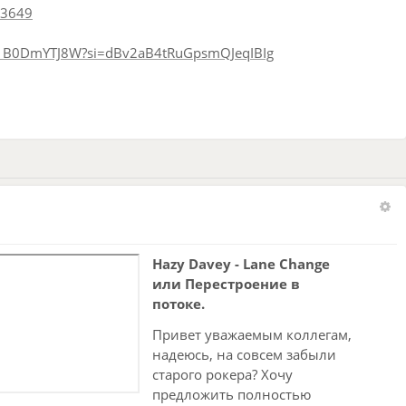
53649
Yr1B0DmYTJ8W?si=dBv2aB4tRuGpsmQJeqIBIg
Hazy Davey - Lane Change
или Перестроение в
потоке.
Привет уважаемым коллегам,
надеюсь, на совсем забыли
старого рокера? Хочу
предложить полностью