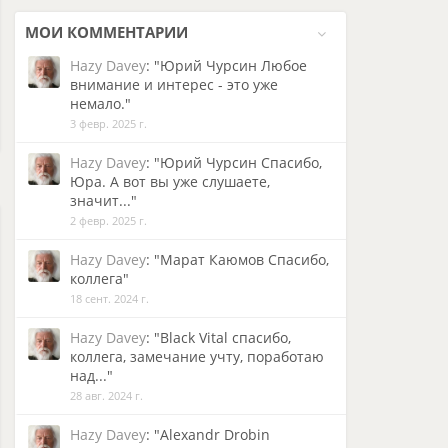
МОИ
КОММЕНТАРИИ
Hazy Davey
: "Юрий Чурсин Любое
внимание и интерес - это уже
немало."
3 февр. 2025 г.
Hazy Davey
: "Юрий Чурсин Спасибо,
Юра. А вот вы уже слушаете,
значит..."
2 февр. 2025 г.
Hazy Davey
: "Марат Каюмов Спасибо,
коллега"
18 сент. 2024 г.
Hazy Davey
: "Black Vital спасибо,
коллега, замечание учту, поработаю
над..."
28 авг. 2024 г.
Hazy Davey
: "Alexandr Drobin