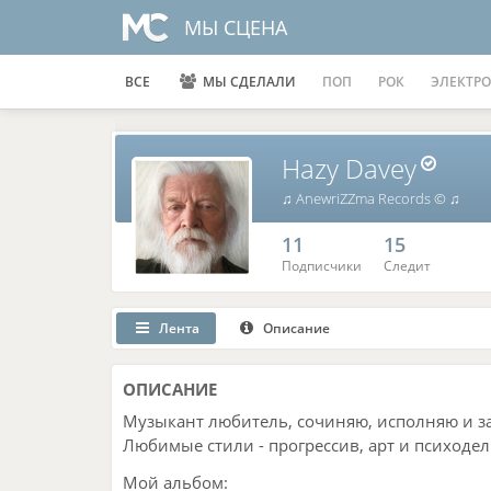
МЫ СЦЕНА
ВСЕ
МЫ СДЕЛАЛИ
ПОП
РОК
ЭЛЕКТРО
Hazy Davey
♫ AnewriZZma Records © ♫
11
15
Подписчики
Следит
Лента
Описание
ОПИСАНИЕ
Музыкант любитель, сочиняю, исполняю и з
Любимые стили - прогрессив, арт и психодел
Мой альбом: