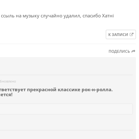
 ссыль на музыку случайно удалил, спасибо Хатнi
К ЗАПИСИ
ПОДЕЛИСЬ
бновлено
оответствует прекрасной классике рок-н-ролла.
ется!