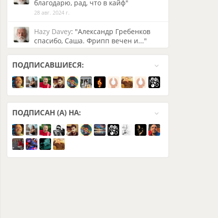
благодарю, рад, что в кайф"
28 авг. 2024 г.
Hazy Davey
: "Александр Гребенков
спасибо, Саша. Фрипп вечен и..."
28 авг. 2024 г.
ПОДПИСАВШИЕСЯ:
Hazy Davey
: "Витамор Ефремов
Витамор, в этой пьесе 2 бас
гитары,..."
25 авг. 2024 г.
ПОДПИСАН (А) НА:
Hazy Davey
: "Витамор Ефремов
Сегодня доберусь до своего
студийного..."
24 авг. 2024 г.
Hazy Davey
: "Charlie Crash Msc
Спасибо за похвалу, коллега, но по
форме,..."
24 авг. 2024 г.
Hazy Davey
: "Спасибо, ребята.