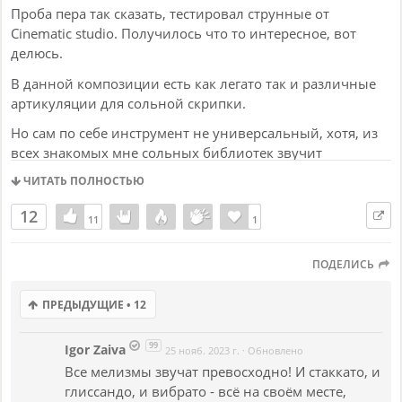
Проба пера так сказать, тестировал струнные от
Cinematic studio. Получилось что то интересное, вот
делюсь.
В данной композиции есть как легато так и различные
артикуляции для сольной скрипки.
Но сам по себе инструмент не универсальный, хотя, из
всех знакомых мне сольных библиотек звучит
максимально реалистично.
ЧИТАТЬ ПОЛНОСТЬЮ
Если подобное интересно, пишите, комментируйте)
12
11
11
1
1
ПОДЕЛИСЬ
ПРЕДЫДУЩИЕ • 12
99
Igor Zaiva
25 нояб. 2023 г.
·
Обновлено
Все мелизмы звучат превосходно! И стаккато, и
глиссандо, и вибрато - всё на своём месте,