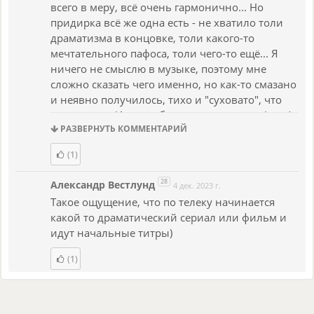
всего в меру, всё очень гармонично... Но
придирка всё же одна есть - не хватило толи
драматизма в концовке, толи какого-то
мечтательного пафоса, толи чего-то ещё... Я
ничего не смыслю в музыке, поэтому мне
сложно сказать чего именно, но как-то смазано
и неявно получилось, тихо и "суховато", что
ли, в конце. Или как-будто какая-то нота (звук)
РАЗВЕРНУТЬ КОММЕНТАРИЙ
пропущена. Но это просто моя маленькая
придирка, моё имхо, а так композиция в целом
(1)
получилась очень здорово
Спасибо за ваше
творчество! С большим удовольствием
28
Александр Вестлунд
4 дек. 2023 г.
слушаю.
Такое ощущение, что по телеку начинается
какой то драматический сериал или фильм и
идут начальные титры)
(1)