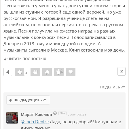
Песня звучала у меня в ушах двое суток и совсем скоро я
вышла из студии с готовой еще одной версией, но уже
русскоязычной. Я разрешила ученице спеть ее на
английском, но основная версия этого трека на русском
языке. Песня получила множество наград на разных
музыкальных конкурсах песни. Голос записывался в
Днепре в 2018 году у моих друзей в студии. А
музыканты сыграли в Москве. Клип сотворила моя дочь,
кинорежиссер Алиса Оксюта. И за все это тоже мне
ЧИТАТЬ ПОЛНОСТЬЮ
дорога эта песня. У нее своя, неповторимая история и
память о людях, которые однажды были близки и
4
4
4
делали одно дело! Спасибо, Небо на двоих за
объединение и единую Душу!
ПОДЕЛИСЬ
https://rutube.ru/video/da1cefe643134a501377c624202379
5a/?r=wd
ПРЕДЫДУЩИЕ • 21
2062
Марат Каюмов
7 окт. 2024 г.
@Lada Denize
Лада, вечер добрый! Кинул вам в
личку письмо.