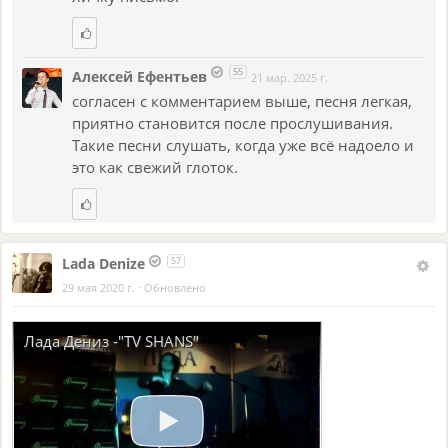
55
Алексей Ефентьев
21 мар. 2025 г.
согласен с комментарием выше, песня легкая,
приятно становится после прослушивания.
Такие песни слушать, когда уже всё надоело и
это как свежий глоток.
Lada Denize
57
29 мая 2020 г.
·
Обновлено
Лада Дениз -"TV SHANS"