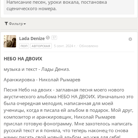
Написание песен, уроки вокала, постановка
сценического номера.
Фильтр
Lada Denize
57
5 сент. 2024 г.
·
Обновлено
ПОП
АВТОРСКАЯ
НЕБО НА ДВОИХ
музыка и текст - Лады Дениз.
Аранжировка - Николай Рымарев
Песня Небо на двоих - заглавная песня моего нового
акустического альбома НЕБО НА ДВОИХ. Изначально это
была очередная мелодия, написанная для моей
ученицы, когда я писала ей альбом в подарок. Мой друг,
композитор и аранжировщик, Николай Рымарев
прислал готовую фонограмму. Мне захотелось написать
русский текст и я поняла, что теперь наконец-то снова
начну писать свой новый альбом, но уже для себя!