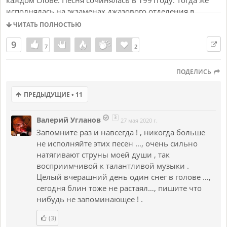
исполнялась на экзаменах джазового отделения в
Саратове. Записана спустя 30 лет, и вышла,наконец в
ЧИТАТЬ ПОЛНОСТЬЮ
альбоме “НЕБО НА ДВОИХ” сейчас,в 2019 году,который
9
создавался в Москве(Россия) и Днепре (Украина) И я
7
7
2
2
рада,что в создании проекта приняли участие участие
музыканты, для которых нет границ и предубеждений.
ПОДЕЛИСЬ
Добрый день всем участникам! я здесь новичок и могу
что-то пока делать не очень правильно,поэтому
ПРЕДЫДУЩИЕ • 11
пожалуйста поправьте,если что-то сделано не так в
оформлении
3
Валерий Угланов
27 мая 2020 г.
Запомните раз и навсегда ! , никогда больше
не исполняйте этих песен …, очень сильно
натягивают струны моей души , так
восприимчивой к талантливой музыки .
Целый вчерашний день один снег в голове …,
сегодня блин тоже не растаял…, пишите что
нибудь не запоминающее ! .
(3)