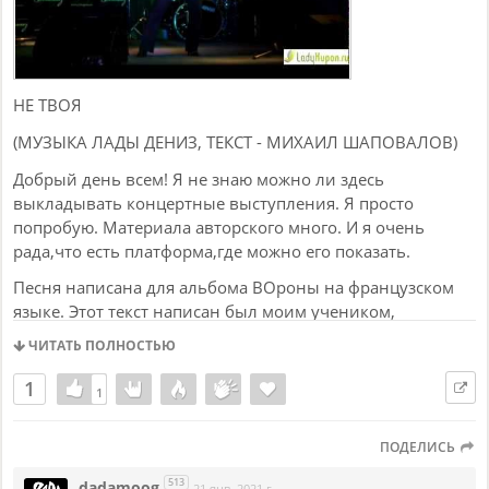
НЕ ТВОЯ
(МУЗЫКА ЛАДЫ ДЕНИЗ, ТЕКСТ - МИХАИЛ ШАПОВАЛОВ)
Добрый день всем! Я не знаю можно ли здесь
выкладывать концертные выступления. Я просто
попробую. Материала авторского много. И я очень
рада,что есть платформа,где можно его показать.
Песня написана для альбома ВОроны на французском
языке. Этот текст написан был моим учеником,
студентом театральной студии Михаилом
ЧИТАТЬ ПОЛНОСТЬЮ
Шаповаловым. Этот альбом был записан в 2010 году в
Москве и это одна из моих самых любимых песен.
1
1
1
Михаил сейчас живет в Америке, а наша с ним песня
звучит в разных странах и как и все мои песни живет
ПОДЕЛИСЬ
своей жизнью. Я очень люблю сотворчество с
друзьями. А не со звездами отечественного шоубиза. В
513
dadamoog
21 янв. 2021 г.