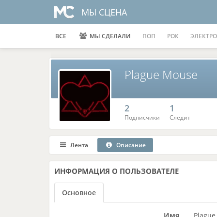
МЫ СЦЕНА
ВСЕ
МЫ СДЕЛАЛИ
ПОП
РОК
ЭЛЕКТРО
Plague Mouse
2
1
Подписчики
Следит
Лента
Описание
ИНФОРМАЦИЯ
О ПОЛЬЗОВАТЕЛЕ
Основное
Имя
Plague