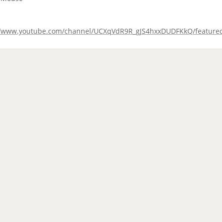
//www.youtube.com/channel/UCXqVdR9R_gJS4hxxDUDFKkQ/feature