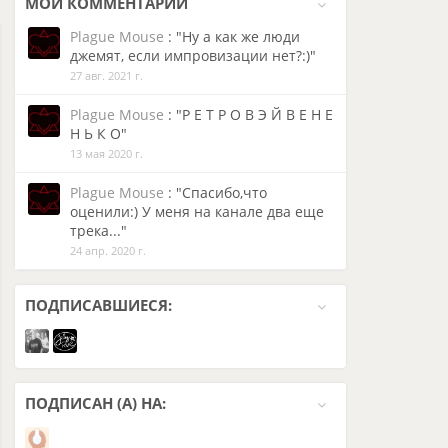
МОИ
КОММЕНТАРИИ
Plague Mouse
: "Ну а как же люди
джемят, если импровизации нет?:)"
27 авг. 2021 г.
Plague Mouse
: "Р Е Т Р О В Э Й В Е Н Е
Н Ь К О"
13 мая 2020 г.
Plague Mouse
: "Спасибо,что
оценили:) У меня на канале два еще
трека..."
24 апр. 2020 г.
ПОДПИСАВШИЕСЯ:
ПОДПИСАН (А) НА: