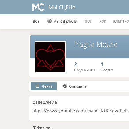
МЫ СЦЕНА
ВСЕ
МЫ СДЕЛАЛИ
ПОП
РОК
ЭЛЕКТРО
Plague Mouse
2
1
Подписчики
Следит
Лента
Описание
ОПИСАНИЕ
https://www.youtube.com/channel/UCXqVdR9R
Фильтр