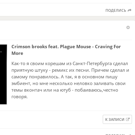
ПОДЕЛИСЬ
Crimson brooks feat. Plague Mouse - Craving For
lague Mouse -Craving For More
More
Как-то я своим корешам из Санкт-Петербурга сделал
приятную штуку - ремикс их песни. Причем сделал и
самому понравилось. А так, я в основном пишу
эмбиент, но мне несколько неловко заливать свои
темы вконтач или на ютуб - побаиваюсь,честно
говоря.
К ЗАПИСИ