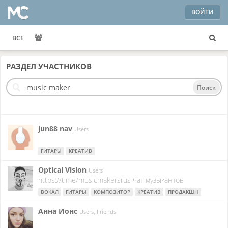
ВОЙТИ
ВСЕ
РАЗДЕЛ
УЧАСТНИКОВ
Поиск
jun88 nav
Users
ГИТАРЫ
КРЕАТИВ
Optical Vision
Users
https://t.me/musicmakersrus чат музыкантов
ВОКАЛ
ГИТАРЫ
КОМПОЗИТОР
КРЕАТИВ
ПРОДАКШН
Анна Ионс
Users, Friends