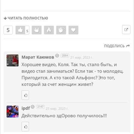
ЧИТАТЬ ПОЛНОСТЬЮ
5
5
5
ПОДЕЛИСЬ
2064
Марат Каюмов
21 мар. 2023 г.
Хорошее видео, Коля. Так ты, стало быть, и
видео стал заниматься? Если так - то молодец.
Пригодится. А кто такой Альфонс? Это тот,
который за счет женщин живет?
2147
ipdf
23 мар. 2023 г.
Действительно здОрово получилось!!!