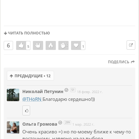
ЧИТАТЬ ПОЛНОСТЬЮ
6
5
5
1
1
ПОДЕЛИСЬ
ПРЕДЫДУЩИЕ • 12
51
Николай Петунин
18 февр. 2022 г.
@THöRN
Благодарю сердешно!))
299
Ольга Громова
1 мар. 2022 г.
Очень красиво =) но по-моему ближе к чему-то
восточному, наверно из-за выбора