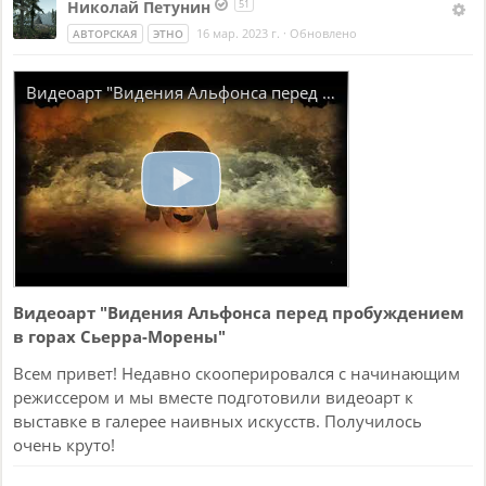
Николай Петунин
51
16 мар. 2023 г.
·
Обновлено
АВТОРСКАЯ
ЭТНО
Видеоарт "Видения Альфонса перед пробуждением в горах Сьерра-Морены"
Видеоарт "Видения Альфонса перед пробуждением
в горах Сьерра-Морены"
Всем привет! Недавно скооперировался с начинающим
режиссером и мы вместе подготовили видеоарт к
выставке в галерее наивных искусств. Получилось
очень круто!