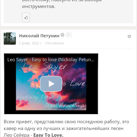
инструментов.
Николай Петунин
51
2 февр. 2022 г.
·
Обновлено
Leo Sayer - Easy to love (Nickolay Petunin's cover)
Всем привет, представляю свою последнюю работу, это
кавер на одну из лучших и зажигательнейших песен
Лео Сейера -
Easy To Love.