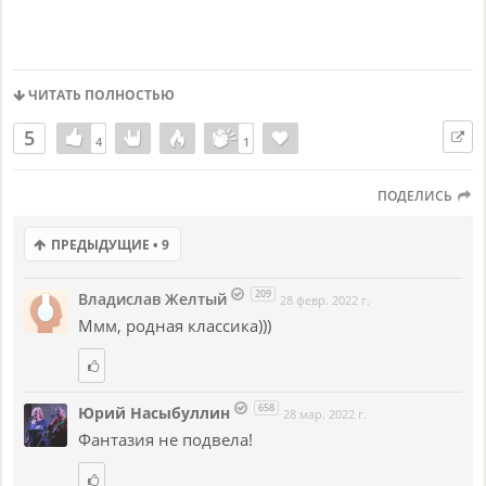
ЧИТАТЬ ПОЛНОСТЬЮ
5
4
4
1
1
ПОДЕЛИСЬ
ПРЕДЫДУЩИЕ • 9
209
Владислав Желтый
28 февр. 2022 г.
Ммм, родная классика)))
658
Юрий Насыбуллин
28 мар. 2022 г.
Фантазия не подвела!