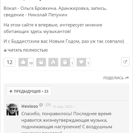
Вокал - Ольга Бровкина. Аранжировка, запись,
сведение - Николай Петунин
На этом сайте я впервые, интересует мнение
обитающих здесь музыкантов!
И с Буддистским вас Новым Годом, раз уж так совпало)
ЧИТАТЬ ПОЛНОСТЬЮ
12
10
10
1
1
1
1
ПОДЕЛИСЬ
ПРЕДЫДУЩИЕ • 23
270
Hevioso
16 мар. 2022 г.
Спасибо, понравилось! Последнее время
нравится жизнеутверждающая музыка,
поднимающая настроение! С воздушным