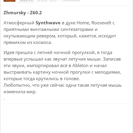
28 апр. 2020 г.
·
Обновлено
ЭЛЕКТРО
Zhmursky - Z60.2
Атмосферный
Synthwave
в духе Home, Roosevelt с
приятными винтажными синтезаторами и
окутывающим ревером, который, кажется, исходит
прямиком из космоса.
Идея пришла с летней ночной прогулкой, я тогда
впервые услышал как звучат летучие мыши. Записав
эти звуки, импортировал всё в Ableton и начал
выстраивать картину ночной прогулки с мелодиями,
которые тогда крутились в голове.
Любопытно, что уже сейчас одна такая летучая мышь
изменила мир.
.