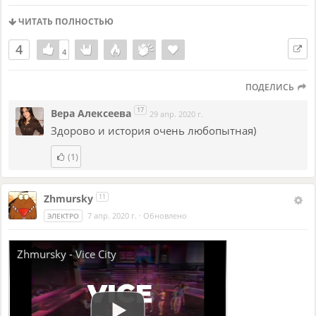
ЧИТАТЬ ПОЛНОСТЬЮ
4
4
4
ПОДЕЛИСЬ
17
Вера Алексеева
29 апр. 2020 г.
Здорово и история очень любопытная)
(1)
Zhmursky
11
7 апр. 2020 г.
·
Обновлено
ЭЛЕКТРО
Zhmursky - Vice City