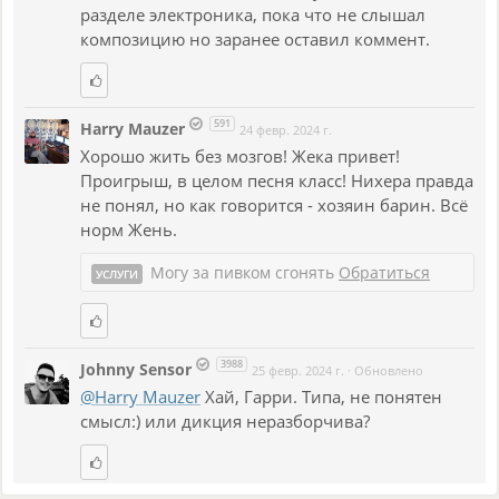
разделе электроника, пока что не слышал
композицию но заранее оставил коммент.
591
Harry Mauzer
24 февр. 2024 г.
Хорошо жить без мозгов! Жека привет!
Проигрыш, в целом песня класс! Нихера правда
не понял, но как говорится - хозяин барин. Всё
норм Жень.
Могу за пивком сгонять
Обратиться
УСЛУГИ
3988
Johnny Sensor
25 февр. 2024 г.
·
Обновлено
@Harry Mauzer
Хай, Гарри. Типа, не понятен
смысл:) или дикция неразборчива?