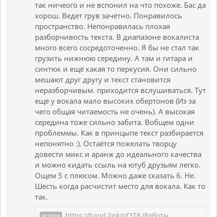
так ничеого и не вспонил на что похоже. Бас да
хорош. Ведет грув зачётно. Понравилось
пространство. Непонравилась плохая
разборчивость текста. В диапазоне вокалиста
много всего сосредоточенно. Я бы не стал так
грузить нижнюю середину. А там и гитара и
синтюк и ещё какая то перкусия. Они сильно
мешают друг другу и текст становится
неразборчивым. приходится вслушиваться. Тут
ещё у вокала мало высоких обертонов (Из за
чего общая читаемость не очень). А высокая
середина тоже сильно забита. Вобщем одни
проблеммы. Как в принцыпе текст разбирается
непонятно :). Остаётся пожелать творцу
довести микс и аранж до идеального качества
и можно кидать ссыль на ютуб друзьям легко.
Ощем 5 с плюсом. Можно даже сказать 6. Не.
Шесть когда расчистит место для вокала. Как то
так.
https://band.link/pf3T8 (Работы
УСЛУГИ