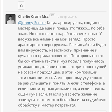
338
Charlie Crash Msc
12 февр. 2024 г.
@Johnny Sensor
Когда арнжируешь, сводишь,
мастеришь да ещё и поёшь это тяжко... по себе
знаю. Но постепенно нарабатывается опыт. У
вас уже всё намана на мой взгляд. Просто
аранжировка перегружена. Расчищайте и будет
вам вирусность, известность, признание и
куча всего прилагающегося. Повторюсь но как
бы сочитание текста и муз посыла получилось
уникальное, клёвое но вот так для просто ушей
не совсем подходящее. В этой композиции
таки главное текст. А его простому уху сложно
за раз услышать и понять. А если с телефона, а
если с мониторных динамиков, а если с телека
ощем куча если. И если у вас есть желание
завирусится то можно было бы и на студийную
обработку и мастер потратится.