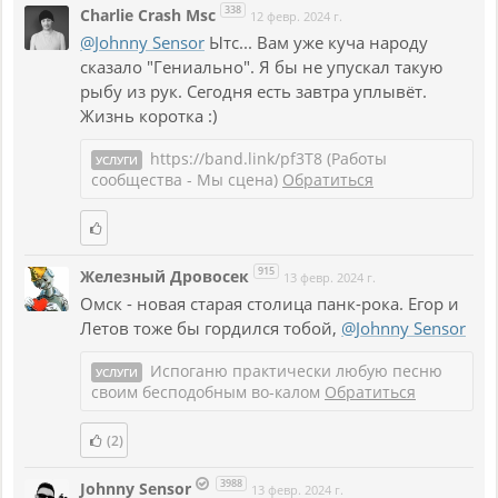
338
Charlie Crash Msc
12 февр. 2024 г.
@Johnny Sensor
Ытс... Вам уже куча народу
сказало "Гениально". Я бы не упускал такую
рыбу из рук. Сегодня есть завтра уплывёт.
Жизнь коротка :)
https://band.link/pf3T8 (Работы
УСЛУГИ
сообщества - Мы сцена)
Обратиться
915
Железный Дровосек
13 февр. 2024 г.
Омск - новая старая столица панк-рока. Егор и
Летов тоже бы гордился тобой,
@Johnny Sensor
Испоганю практически любую песню
УСЛУГИ
своим бесподобным во-калом
Обратиться
(2)
3988
Johnny Sensor
13 февр. 2024 г.