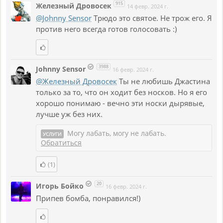
915
Железный Дровосек
14 февр. 2024 г.
@Johnny Sensor
Трюдо это святое. Не трож его. Я
против него всегда готов голосовать :)
3988
Johnny Sensor
16 февр. 2024 г.
@Железный Дровосек
Ты не любишь Джастина
только за то, что он ходит без носков. Но я его
хорошо понимаю - вечно эти носки дырявые,
лучше уж без них.
Могу лабать, могу не лабать.
УСЛУГИ
Обратиться
(1)
20
Игорь Бойко
16 февр. 2024 г.
Припев бомба, понравился!)