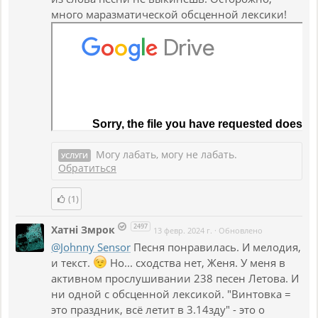
много маразматической обсценной лексики!
Могу лабать, могу не лабать.
УСЛУГИ
Обратиться
(1)
2497
Хатнi Змрок
13 февр. 2024 г.
·
Обновлено
@Johnny Sensor
Песня понравилась. И мелодия,
и текст.
Но... сходства нет, Женя. У меня в
активном прослушивании 238 песен Летова. И
ни одной с обсценной лексикой. "Винтовка =
это праздник, всё летит в 3.14зду" - это о