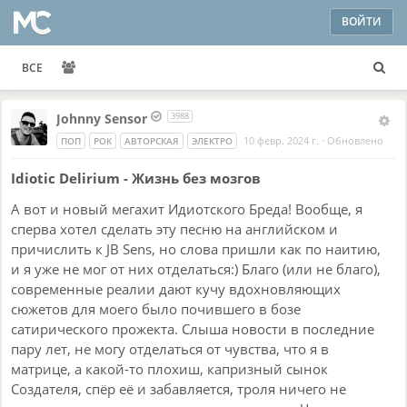
ВОЙТИ
ВСЕ
Johnny Sensor
3988
10 февр. 2024 г.
·
Обновлено
ПОП
РОК
АВТОРСКАЯ
ЭЛЕКТРО
Idiotic Delirium - Жизнь без мозгов
А вот и новый мегахит Идиотского Бреда! Вообще, я
сперва хотел сделать эту песню на английском и
причислить к JB Sens, но слова пришли как по наитию,
и я уже не мог от них отделаться:) Благо (или не благо),
современные реалии дают кучу вдохновляющих
сюжетов для моего было почившего в бозе
сатирического прожекта. Слыша новости в последние
пару лет, не могу отделаться от чувства, что я в
матрице, а какой-то плохиш, капризный сынок
Создателя, спёр её и забавляется, троля ничего не