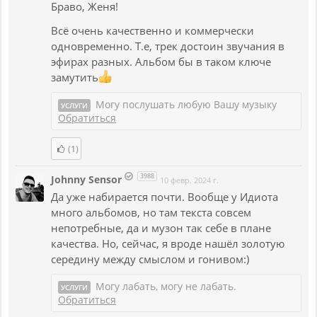
Браво, Женя!
Всё очень качественно и коммерчески
одновременно. Т.е, трек достоин звучания в
эфирах разных. Альбом бы в таком ключе
замутить
Могу послушать любую Вашу музыку
УСЛУГИ
Обратиться
(1)
3988
Johnny Sensor
10 февр. 2024 г.
Да уже набирается почти. Вообще у Идиота
много альбомов, но там текста совсем
непотребные, да и музон так себе в плане
качества. Но, сейчас, я вроде нашёл золотую
середину между смыслом и гонивом:)
Могу лабать, могу не лабать.
УСЛУГИ
Обратиться