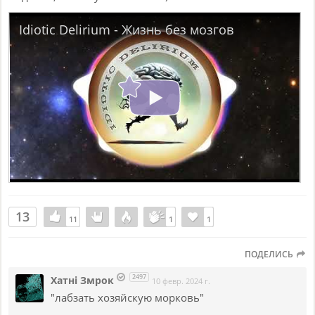
Idiotic Delirium - Жизнь без мозгов
13
11
11
1
1
1
1
ПОДЕЛИСЬ
2497
Хатнi Змрок
10 февр. 2024 г.
"лабзать хозяйскую морковь"