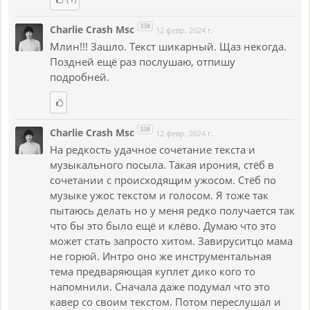
338
Charlie Crash Msc
12 февр. 2024 г.
Млин!!! Зашло. Текст шикарный. Щаз некогда.
Поздней ещё раз послушаю, отпишу
подробней.
338
Charlie Crash Msc
12 февр. 2024 г.
На редкость удачное сочетание текста и
музыкального посыла. Такая ирония, стёб в
сочетании с происходящим ужосом. Стёб по
музыке ужос текстом и голосом. Я тоже так
пытаюсь делать но у меня редко получается так
что бы это было ещё и клёво. Думаю что это
может стать запросто хитом. Завируситцо мама
не горюй. Интро оно же инструментальная
тема предваряющая куплет дико кого то
напомнили. Сначала даже подумал что это
кавер со своим текстом. Потом переслушал и