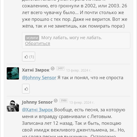
сожалению, его грохнули в 2002, или 2003. 26
лет всего чувачку было... И почти столько же
уже прошло с тех пор. Даже не верится. Вот же
жёпа, так и не заметишь, как помирать пора:)
Могу лабать, могу не лабать.
УСЛУГИ
Обратиться
(1)
2497
Хатнi Змрок
13 февр. 2024 г.
@Johnny Sensor
Я так и понял, что не спроста
3988
Johnny Sensor
13 февр. 2024 г.
@Хатнi Змрок
Вообще, есть песня, за которую
меня и вправду сравнивали с Летовым.
Записана лет 12 назад. Так и быть, покоцаю
свой имидж вежливого джентльмена, эх.. Но,
из слова песни не выкинешь. Осторожно,