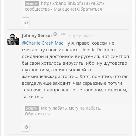
https://band.link/pf3T8 (Работы
УСЛУГИ
сообщества - Мы сцена)
Обратиться
3988
Johnny Sensor
12 февр. 2024 г.
@Charlie Crash Msc
Ну я, право, совсем не
считал эту свою ипостась - Idiotic Delirium, -
основной и достойной вирусения. Вот синтпоп
бы свой хотелось вирусить, ибо, ну шутовство
шутовством, а хочется какой-то
жанмишельжаристости... Хотя, понятно, что гэг
всегда лучше заходит, чем серьёзные потуги,
тем паче в жанре давно не топовом, нишевом,
таскыть...
Могу лабать, могу не лабать.
УСЛУГИ
Обратиться