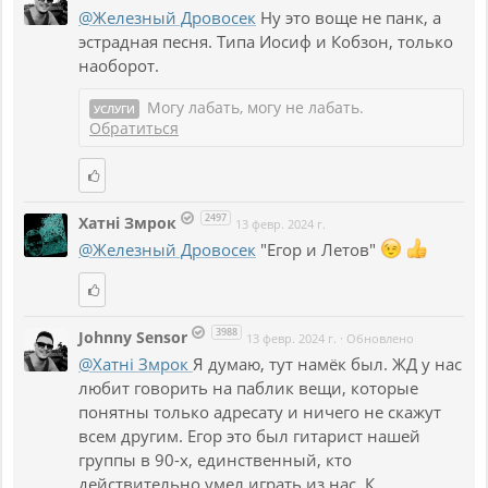
@Железный Дровосек
Ну это воще не панк, а
эстрадная песня. Типа Иосиф и Кобзон, только
наоборот.
Могу лабать, могу не лабать.
УСЛУГИ
Обратиться
2497
Хатнi Змрок
13 февр. 2024 г.
@Железный Дровосек
"Егор и Летов"
3988
Johnny Sensor
13 февр. 2024 г.
·
Обновлено
@Хатнi Змрок
Я думаю, тут намёк был. ЖД у нас
любит говорить на паблик вещи, которые
понятны только адресату и ничего не скажут
всем другим. Егор это был гитарист нашей
группы в 90-х, единственный, кто
действительно умел играть из нас. К