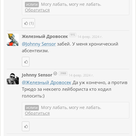
Могу лабать, могу не лабать.
УСЛУГИ
Обратиться
(1)
915
Железный Дровосек
14 февр. 2024 г.
@Johnny Sensor
забей. У меня хронический
абсентеизм.
3988
Johnny Sensor
14 февр. 2024 г.
@Железный Дровосек
Да уж конечно, а против
Трюдо за некоего лейбориста кто ходил
голосить:)
Могу лабать, могу не лабать.
УСЛУГИ
Обратиться