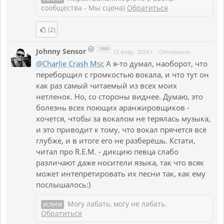
сообщества - Мы сцена)
Обратиться
(2)
3988
Johnny Sensor
12 февр. 2024 г.
·
Обновлено
@Charlie Crash Msc
А я-то думал, наоборот, что
переборщил с громкостью вокала, и что тут он
как раз самый читаемый из всех моих
нетленок. Но, со стороны виднее. Думаю, это
болезнь всех поющих аранжировщиков -
хочется, чтобы за вокалом не терялась музыка,
и это приводит к тому, что вокал прячется всё
глубже, и в итоге его не разберёшь. Кстати,
читал про R.E.M. - дикцию певца слабо
различают даже носители языка, так что всяк
может интепретировать их песни так, как ему
послышалось:)
Могу лабать, могу не лабать.
УСЛУГИ
Обратиться