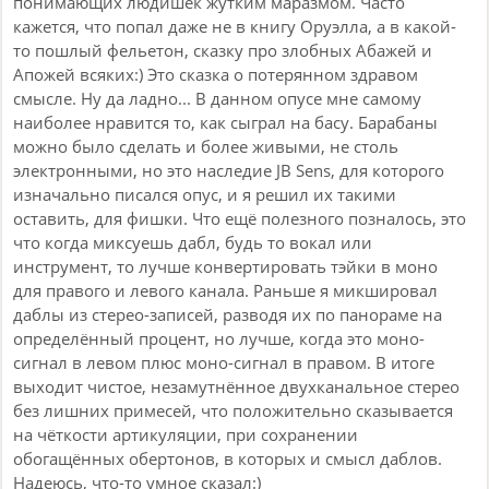
понимающих людишек жутким маразмом. Часто
кажется, что попал даже не в книгу Оруэлла, а в какой-
то пошлый фельетон, сказку про злобных Абажей и
Апожей всяких:) Это сказка о потерянном здравом
смысле. Ну да ладно... В данном опусе мне самому
наиболее нравится то, как сыграл на басу. Барабаны
можно было сделать и более живыми, не столь
электронными, но это наследие JB Sens, для которого
изначально писался опус, и я решил их такими
оставить, для фишки. Что ещё полезного позналось, это
что когда миксуешь дабл, будь то вокал или
инструмент, то лучше конвертировать тэйки в моно
для правого и левого канала. Раньше я микшировал
даблы из стерео-записей, разводя их по панораме на
определённый процент, но лучше, когда это моно-
сигнал в левом плюс моно-сигнал в правом. В итоге
выходит чистое, незамутнённое двухканальное стерео
без лишних примесей, что положительно сказывается
на чёткости артикуляции, при сохранении
обогащённых обертонов, в которых и смысл даблов.
Надеюсь, что-то умное сказал:)