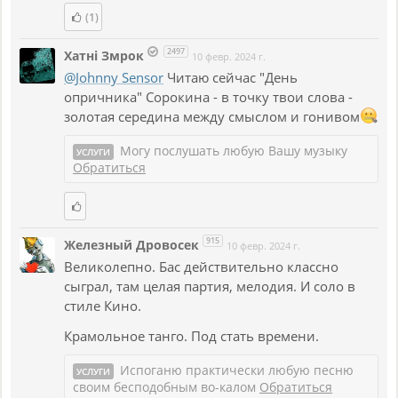
(1)
2497
Хатнi Змрок
10 февр. 2024 г.
@Johnny Sensor
Читаю сейчас "День
опричника" Сорокина - в точку твои слова -
золотая середина между смыслом и гонивом
Могу послушать любую Вашу музыку
УСЛУГИ
Обратиться
915
Железный Дровосек
10 февр. 2024 г.
Великолепно. Бас действительно классно
сыграл, там целая партия, мелодия. И соло в
стиле Кино.
Крамольное танго. Под стать времени.
Испоганю практически любую песню
УСЛУГИ
своим бесподобным во-калом
Обратиться