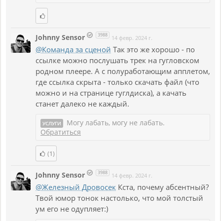
3988
Johnny Sensor
14 февр. 2024 г.
@Команда за сценой
Так это же хорошо - по
ссылке можно послушать трек на гугловском
родном плеере. А с полуработающим апплетом,
где ссылка скрыта - только скачать файл (что
можно и на странице гуглдиска), а качать
станет далеко не каждый.
Могу лабать, могу не лабать.
УСЛУГИ
Обратиться
(1)
3988
Johnny Sensor
14 февр. 2024 г.
@Железный Дровосек
Кста, почему абсентный?
Твой юмор тонок настолько, что мой толстый
ум его не одупляет:)