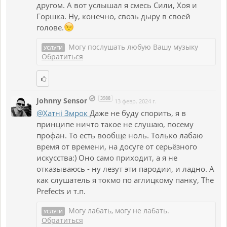
другом. А вот услышал я смесь Сили, Хоя и
Горшка. Ну, конечно, свозь дыру в своей
голове.
Могу послушать любую Вашу музыку
УСЛУГИ
Обратиться
3988
Johnny Sensor
13 февр. 2024 г.
@Хатнi Змрок
Даже не буду спорить, я в
принципе ничто такое не слушаю, посему
профан. То есть вообще ноль. Только лабаю
время от времени, на досуге от серьёзного
искусства:) Оно само приходит, а я не
отказываюсь - ну лезут эти пародии, и ладно. А
как слушатель я токмо по аглицкому панку, The
Prefects и т.п.
Могу лабать, могу не лабать.
УСЛУГИ
Обратиться