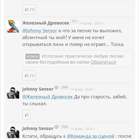
(1)
915
Железный Дровосек
14 февр. 2024 г.
@Johnny Sensor
а что за песню ты выложил,
абсентный ты мой? У меня не хочет
открываться линк и плеер не играет... Тоска.
Испоганю практически любую песню
УСЛУГИ
своим бесподобным во-калом
Обратиться
(1)
3988
Johnny Sensor
14 февр. 2024 г.
@Железный Дровосек
Да про старость, забей,
ты слыхал.
3988
Johnny Sensor
14 февр. 2024 г.
Кстати, обращусь к
@Команда за сценой
: после