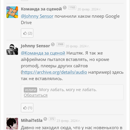
1165
Команда за сценой
20 февр. 2024 г.
@Johnny Sensor
починили хаком плеер Google
Drive
(2)
3988
Johnny Sensor
20 февр. 2024 г.
@Команда за сценой
Ништяк. Я так же
айфреймом пытался вставлять, но кроме
promodj, плееры других сайтов
(
https://archive.org/details/audio
например) здесь
так не вставлялись.
Могу лабать, могу не лабать.
УСЛУГИ
Обратиться
(1)
372
MihaiTeSla
23 февр. 2024 г.
Давно не заходил сюда, что у нас новенького в