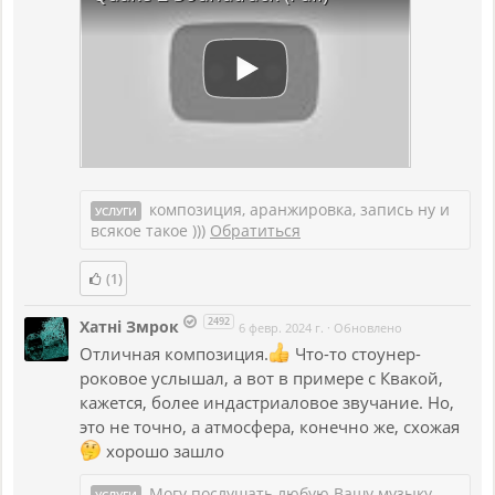
композиция, аранжировка, запись ну и
УСЛУГИ
всякое такое )))
Обратиться
(1)
2492
Хатнi Змрок
6 февр. 2024 г.
·
Обновлено
Отличная композиция.
Что-то стоунер-
роковое услышал, а вот в примере с Квакой,
кажется, более индастриаловое звучание. Но,
это не точно, а атмосфера, конечно же, схожая
хорошо зашло
Могу послушать любую Вашу музыку