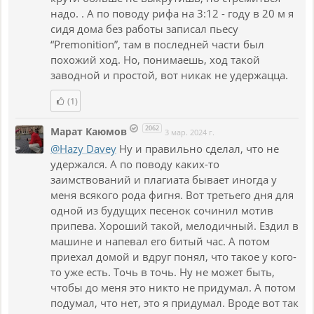
надо. . А по поводу рифа на 3:12 - году в 20 м я
сидя дома без работы записал пьесу
“Premonition”, там в последней части был
похожий ход. Но, понимаешь, ход такой
заводной и простой, вот никак не удержацца.
(1)
2062
Марат Каюмов
3 мар. 2024 г.
@Hazy Davey
Ну и правильно сделал, что не
удержался. А по поводу каких-то
заимствований и плагиата бывает иногда у
меня всякого рода фигня. Вот третьего дня для
одной из будущих песенок сочинил мотив
припева. Хороший такой, мелодичный. Ездил в
машине и напевал его битый час. А потом
приехал домой и вдруг понял, что такое у кого-
то уже есть. Точь в точь. Ну не может быть,
чтобы до меня это никто не придумал. А потом
подумал, что нет, это я придумал. Вроде вот так