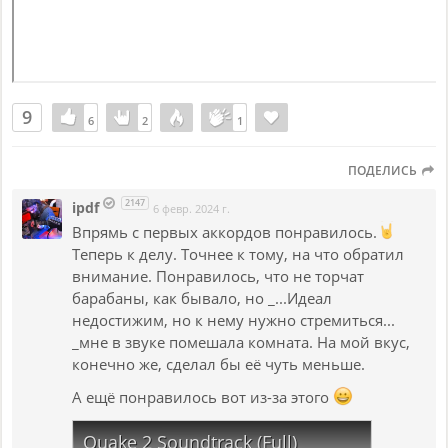
9
6
6
2
2
1
1
ПОДЕЛИСЬ
2147
ipdf
6 февр. 2024 г.
Впрямь с первых аккордов понравилось.
Теперь к делу. Точнее к тому, на что обратил
внимание. Понравилось, что не торчат
барабаны, как бывало, но _...Идеал
недостижим, но к нему нужно стремиться...
_мне в звуке помешала комната. На мой вкус,
конечно же, сделал бы её чуть меньше.
А ещё понравилось вот из-за этого
Quake 2 Soundtrack (Full)