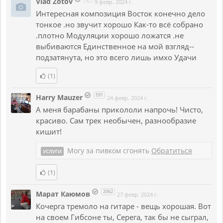
Vlad Zotov
9 февр. 2024 г.
Интересная композиция Восток конечно дело
тонкое .но звучит хорошо Как-то всё собрано
.плотно Модуляции хорошо ложатся .не
выбиваются Единственное на мой взгляд--
подзатянута, но это всего лишь имхо Удачи
(1)
591
Harry Mauzer
24 февр. 2024 г.
А меня барабаны прикололи напрочь! Чисто,
красиво. Сам трек необычен, разнообразие
кишит!
Могу за пивком сгонять
Обратиться
УСЛУГИ
(1)
2062
Марат Каюмов
27 февр. 2024 г.
Кочерга тремоло на гитаре - вещь хорошая. Вот
на своем Гибсоне ты, Серега, так бы не сыграл,