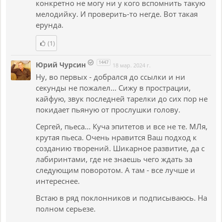
конкретно не могу ни у кого вспомнить такую
мелодийку. И проверить-то негде. Вот такая
ерунда.
(1)
1447
Юрий Чурсин
18 мар. 2024 г.
Ну, во первых - добрался до ссылки и ни
секунды не пожалел... Сижу в прострации,
кайфую, звук последней тарелки до сих пор не
покидает пьяную от прослушки голову.
Сергей, пьеса... Куча эпитетов и все не те. МЛя,
крутая пьеса. Очень нравится Ваш подход к
созданию творений. Шикарное развитие, да с
лабиринтами, где не знаешь чего ждать за
следующим поворотом. А там - все лучше и
интереснее.
Встаю в ряд поклонников и подписываюсь. На
полном серьезе.