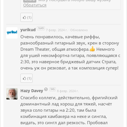
УСЛУГИ
Обратиться
(1)
1649
yurikud
7 февр. 2024 г.
·
Обновлено
Очень понравилось, качёвые риффы,
разнообразный гитарный звук, крен в сторону
Dream Theater, общая атмосфера.
Немного
для ушей некомфортна гитара, появляющаяся с
2:30, это наверное бриджевый датчик Страта,
очень уж он резковат, а так композиция супер!
(1)
945
Hazy Davey
8 февр. 2024 г.
Спасибо коллеги, действительно, фригийский
доминантный лад хорош для тяжей, насчёт
звука соло гитары на 2:20, там была
комбинация хамбакера на неке и сингла,
видать, это сингл дал резкость. Пробовал