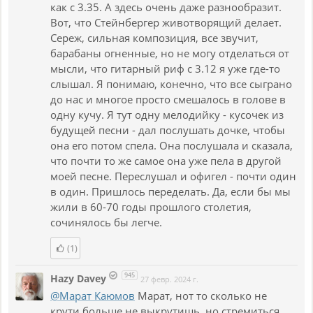
как с 3.35. А здесь очень даже разнообразит.
Вот, что Стейнбергер животворящий делает.
Сереж, сильная композиция, все звучит,
барабаны огненные, но не могу отделаться от
мысли, что гитарный риф с 3.12 я уже где-то
слышал. Я понимаю, конечно, что все сыграно
до нас и многое просто смешалось в голове в
одну кучу. Я тут одну мелодийку - кусочек из
будущей песни - дал послушать дочке, чтобы
она его потом спела. Она послушала и сказала,
что почти то же самое она уже пела в другой
моей песне. Переслушал и офигел - почти один
в один. Пришлось переделать. Да, если бы мы
жили в 60-70 годы прошлого столетия,
сочинялось бы легче.
(1)
945
Hazy Davey
27 февр. 2024 г.
@Марат Каюмов
Марат, нот то сколько не
крути больше не выкрутишь, но стремиться