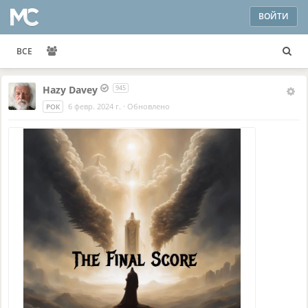
ВОЙТИ
ВСЕ
Hazy Davey
945
6 февр. 2024 г.
·
Обновлено
РОК