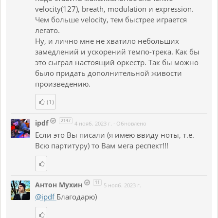
velocity(127), breath, modulation и expression.
Чем больше velocity, тем быстрее играется
легато.
Ну, и лично мне не хватило небольших
замедлений и ускорений темпо-трека. Как бы
это сыграл настоящий оркестр. Так бы можно
было придать дополнительной живости
произведению.
(1)
2147
ipdf
4 нояб. 2023 г.
·
Обновлено
Если это Вы писали (я имею ввиду ноты, т.е.
Всю партитуру) то Вам мега респект!!!
11
Антон Мухин
5 нояб. 2023 г.
@ipdf
Благодарю)