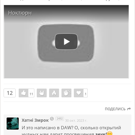
Ноктюрн
12
11
11
1
1
ПОДЕЛИСЬ
2492
Хатнi Змрок
30 окт. 2023 г.
И это написано в DAW? О, сколько открытий
чудных нам дарит просвещения
звук!