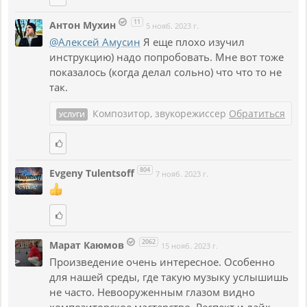
11
Антон Мухин
5 нояб. 2023 г.
@Алексей Амусин
Я еще плохо изучил
инструкцию) надо попробовать. Мне вот тоже
показалось (когда делал сольно) что что то не
так.
Композитор, звукорежиссер
Обратиться
УСЛУГИ
804
Evgeny Tulentsoff
7 нояб. 2023 г.
2062
Марат Каюмов
15 нояб. 2023 г.
Произведение очень интересное. Особенно
для нашей среды, где такую музыку услышишь
не часто. Невооруженным глазом видно
композиторское мастерство. Респект и лайк.