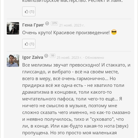
(1)
379
Гена Григ
21 нояб. 2023 г.
Очень круто! Красивое произведение!
(1)
99
Igor Zaiva
25 нояб. 2023 г.
·
Обновлено
Все мелизмы звучат превосходно! И стаккато, и
глиссандо, и вибрато - всё на своём месте,
всего в меру, всё очень гармонично... Но
придирка всё же одна есть - не хватило толи
драматизма в концовке, толи какого-то
мечтательного пафоса, толи чего-то ещё... Я
ничего не смыслю в музыке, поэтому мне
сложно сказать чего именно, но как-то смазано
и неявно получилось, тихо и "суховато", что
ли, в конце. Или как-будто какая-то нота (звук)
пропущена. Но это просто моя маленькая