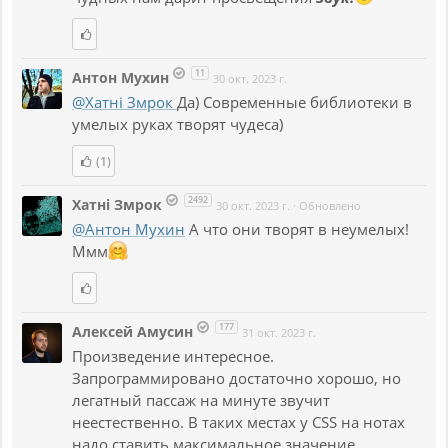
11
Антон Мухин
30 окт. 2023 г.
@Хатнi Змрок
Да) Современные библиотеки в
умелых руках творят чудеса)
(1)
2492
Хатнi Змрок
30 окт. 2023 г.
·
Обновлено
@Антон Мухин
А что они творят в неумелых!
Ммм
177
Алексей Амусин
31 окт. 2023 г.
Произведение интересное.
Запрограммировано достаточно хорошо, но
легатный пассаж на минуте звучит
неестественно. В таких местах у CSS на нотах
надо ставить максимальное значение