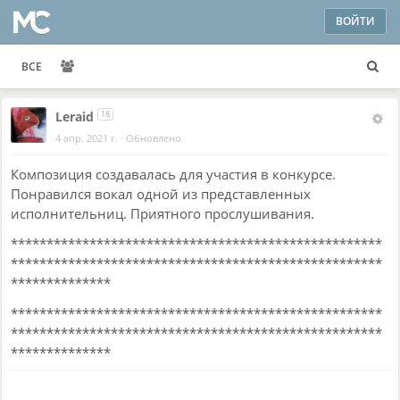
ВОЙТИ
ВСЕ
Leraid
18
4 апр. 2021 г.
·
Обновлено
Композиция создавалась для участия в конкурсе.
Понравился вокал одной из представленных
исполнительниц. Приятного прослушивания.
****************************************************
****************************************************
**************
****************************************************
****************************************************
**************