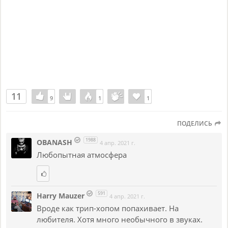
11
9
9
1
1
1
1
ПОДЕЛИСЬ
1988
OBANASH
4 апр. 2021 г.
Любопытная атмосфера
591
Harry Mauzer
4 апр. 2021 г.
Вроде как трип-хопом попахивает. На
любителя. Хотя много необычного в звуках.