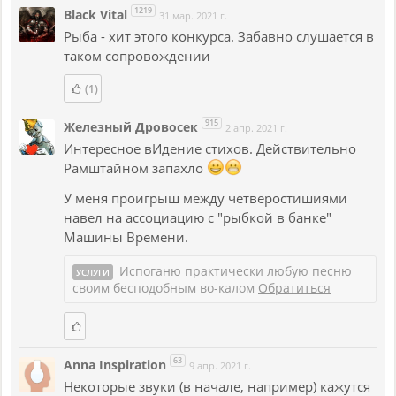
1219
Black Vital
31 мар. 2021 г.
Рыба - хит этого конкурса. Забавно слушается в
таком сопровождении
(1)
915
Железный Дровосек
2 апр. 2021 г.
Интересное вИдение стихов. Действительно
Рамштайном запахло
У меня проигрыш между четверостишиями
навел на ассоциацию с "рыбкой в банке"
Машины Времени.
Испоганю практически любую песню
УСЛУГИ
своим бесподобным во-калом
Обратиться
63
Anna Inspiration
9 апр. 2021 г.
Некоторые звуки (в начале, например) кажутся