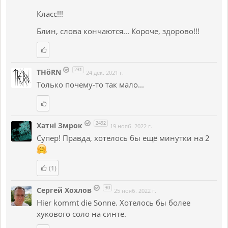
Класс!!!
Блин, слова кончаются... Короче, здорово!!!
231
THöRN
24 дек. 2021 г.
Только почему-то так мало...
2492
Хатнi Змрок
19 нояб. 2022 г.
Супер! Правда, хотелось бы ещё минутки на 2
(1)
30
Сергей Хохлов
25 нояб. 2022 г.
Hier kommt die Sonne. Хотелось бы более
хукового соло на синте.