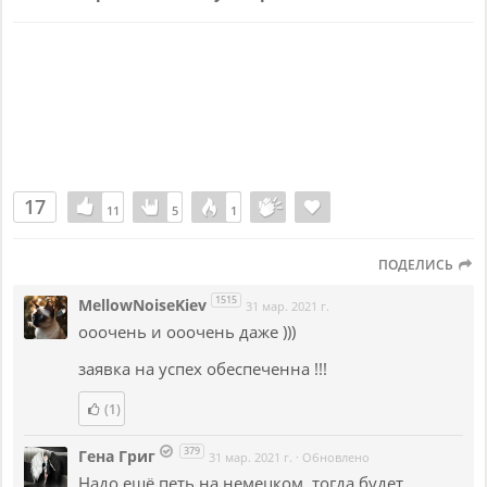
17
11
11
5
5
1
1
ПОДЕЛИСЬ
1515
MellowNoiseKiev
31 мар. 2021 г.
ооочень и ооочень даже )))
заявка на успех обеспеченна !!!
(1)
379
Гена Григ
31 мар. 2021 г.
·
Обновлено
Надо ещё петь на немецком, тогда будет