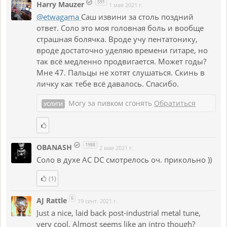
591
Harry Mauzer
1 мая 2021 г.
@etwagama
Саш извини за столь поздний
ответ. Соло это моя головная боль и вообще
страшная болячка. Вроде учу пентатонику,
вроде достаточно уделяю времени гитаре, но
так всё медленно продвигается. Может годы?
Мне 47. Пальцы не хотят слушаться. Скинь в
личку как тебе всё давалось. Спасибо.
Могу за пивком сгонять
Обратиться
УСЛУГИ
1988
OBANASH
2 мая 2021 г.
Соло в духе AC DC смотрелось оч. прикольно ))
(1)
6
AJ Rattle
19 сент. 2021 г.
Just a nice, laid back post-industrial metal tune,
very cool. Almost seems like an intro though?