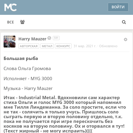
ВОЙТИ
ВСЕ
Harry Mauzer
591
31 мар. 2021 г.
·
Обновлено
АВТОРСКАЯ
МЕТАЛ
КОНКУРС
Большая рыба
Слова Ольга Громова
Исполняет - MYG 3000
Музыка - Harry Mauzer
Итак - Industrial Metal. Вдохновили сам характер
стиха Ольги и голос MYG 3000 который напомнил
мне Тилля Линдеманна. За соло простите, если что
не так - солячить я только учусь. Пришлось соло
сыграть первую и вторую половину отдельно, т.к.
пока не получается при игре перескочить без
косяков на вторую половину. Ох и оторвался я тут!
(Текст жирный - не могу испраить)((((