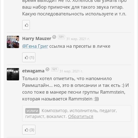
ваш набор примочек для такого звука гитар.
Какую последовательность используете и т.п.
591
Harry Mauzer
31 мар. 2021 г.
@Гена Григ
ссылка на пресеты в личке
(1)
521
etwagama
31 мар. 2021 г.
Только хотел отметить, что напомнило
Раммштайн... но, это в описании и так есть :) И
соло тоже в манере песни группы Rammstein,
которая называется Rammstein :)))
Композитор, исполнитель, педагог,
УСЛУГИ
гитарист, вокалист.
Обратиться
(3)