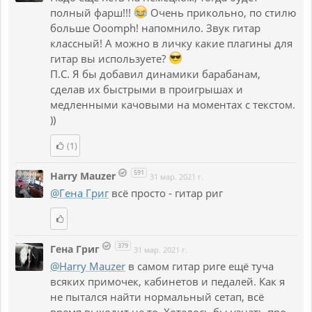
полный фарш!!!
Очень прикольно, по стилю
больше Ooomph! напомнило. Звук гитар
классный! А можно в личку какие плагины для
гитар вы используете?
П.С. Я бы добавил динамики барабанам,
сделав их быстрыми в проигрышах и
медленными качовыми на моментах с текстом.
))
(1)
591
Harry Mauzer
31 мар. 2021 г.
@Гена Григ
всё просто - гитар риг
379
Гена Григ
31 мар. 2021 г.
@Harry Mauzer
в самом гитар риге ещё туча
всяких примочек, кабинетов и педалей. Как я
не пытался найти нормальный сетап, всё
время выходит не то. Хотелось бы узнать про