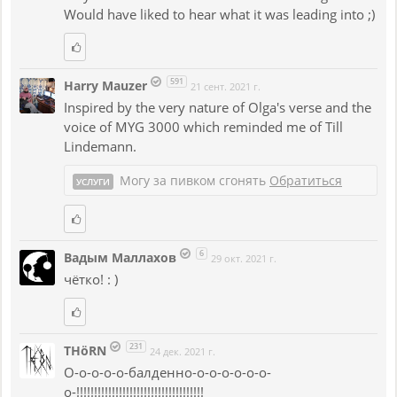
Would have liked to hear what it was leading into ;)
591
Harry Mauzer
21 сент. 2021 г.
Inspired by the very nature of Olga's verse and the
voice of MYG 3000 which reminded me of Till
Lindemann.
Могу за пивком сгонять
Обратиться
УСЛУГИ
6
Вадым Маллахов
29 окт. 2021 г.
чётко! : )
231
THöRN
24 дек. 2021 г.
О-о-о-о-о-балденно-о-о-о-о-о-о-
о-!!!!!!!!!!!!!!!!!!!!!!!!!!!!!!!!!!!!