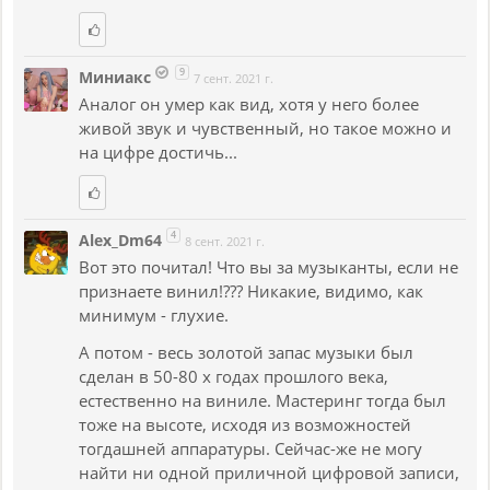
9
Миниакс
7 сент. 2021 г.
Аналог он умер как вид, хотя у него более
живой звук и чувственный, но такое можно и
на цифре достичь...
4
Alex_Dm64
8 сент. 2021 г.
Вот это почитал! Что вы за музыканты, если не
признаете винил!??? Никакие, видимо, как
минимум - глухие.
А потом - весь золотой запас музыки был
сделан в 50-80 х годах прошлого века,
естественно на виниле. Мастеринг тогда был
тоже на высоте, исходя из возможностей
тогдашней аппаратуры. Сейчас-же не могу
найти ни одной приличной цифровой записи,