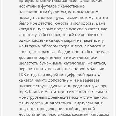
артефакты магнитных записей, физические
носители в футляре с качественно
напечатанным буклетом, которые можно
помацать своими щупальцами, потому что это
было моё детство, юность и молодость. Даже
когда я в нулевых продал всю свою кассетную
фонотеку за бесценок, то всё же оставил по
одной кассетке каждой марки на память, и у
меня таким образом сохранилось с полсотни
кассет, всех разных. Да, для нас это был ритуал,
доставать раритетные и не очень записи,
шелестеть бумажными каталогами, меняться,
переписывать, восхищаться новой моделью
TDK и т.д. Для людей же цифровой эры это
кажется чем-то допотопным и не задевает
никакие струны души - они родились уже при
mp3, блин, и магнитофон им кажется каким-то
монструозным древнекитайским стимпанком.
У них совсем иная эстетика - виртуальная, и
нет, понятное дело, никакой дедовской
ностальгии по пластинкам, кассетам, катушкам