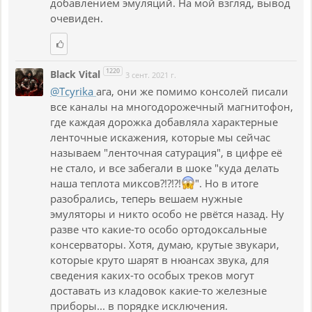
добавлением эмуляций. На мой взгляд, вывод
очевиден.
1220
Black Vital
3 сент. 2021 г.
@Tcyrika
ага, они же помимо консолей писали
все каналы на многодорожечный магнитофон,
где каждая дорожка добавляла характерные
ленточные искажения, которые мы сейчас
называем "ленточная сатурация", в цифре её
не стало, и все забегали в шоке "куда делать
наша теплота миксов?!?!?!
". Но в итоге
разобрались, теперь вешаем нужные
эмуляторы и никто особо не рвётся назад. Ну
разве что какие-то особо ортодоксальные
консерваторы. Хотя, думаю, крутые звукари,
которые круто шарят в нюансах звука, для
сведения каких-то особых треков могут
доставать из кладовок какие-то железные
приборы... в порядке исключения.