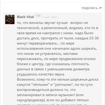
ПОДЕЛИСЬ
1220
Black Vital
2 сент. 2021 г.
то, что винилы звучат лучше - вопрос не
технический, а религиозный, видимо, кто-то в
свое время не наигрался с ними. надо было
достать диск, протереть от пыли, каждые 25-30
минут переворачивать... по мере
использования они начинали адски шоркать,
что никак не устранялось, местами
перескакивать, по мере продвижения иголки
ближе к центру, где снижалась плотность
данных в связи с уменьшением диаметра
ухудшалось качество звука.
Возможно, кому-то эти милые шорканья диска
кажутся "тёплыми" и "уютными", но по сути
воспроизводиться должно то, что
запланировал в записи музыкант (или
саундпродюсер), если он добавил тёплых
ламповых искажений, то они уже есть в