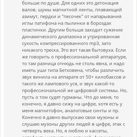
больше по душе. Для одних это детонация
валов, шумы магнитной ленты, плавающий
азимут, пердки и "песочек" от напарывания
иглы патифона на пылинки в бороздах
пластинки. Другим больше заходит сужение
динамического диапазона и утрированная
сухость компрессированного mp3, зато
никакого треска. Это вот такая бытовуха. Если
же говорить о профессиональной аппаратуре,
то там разница отнюдь не столь явна, и надо
иметь уши типа Бетховена, чтобы различить
звук винила на аппарате от 50+ килобаксов и
такого же лампового уся, и звук какой-то
профессиональной же цифровой системы. Но,
пусть о том судят гурманы. Что до меня, то
конечно, я давно сижу на цифре, хотя есть у
меня магнитофон, аналоговые синты и пр.
Конечно я давно выпускаю свои музоны и
слушаю музоны других людей в цифре, этак с
четверть века. Но, я люблю и кассеты,