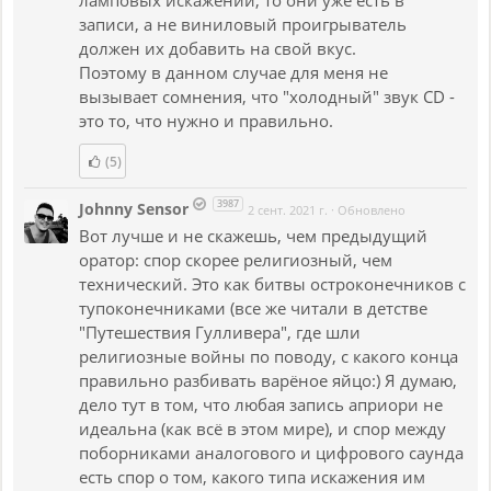
записи, а не виниловый проигрыватель
должен их добавить на свой вкус.
Поэтому в данном случае для меня не
вызывает сомнения, что "холодный" звук CD -
это то, что нужно и правильно.
(5)
3987
Johnny Sensor
2 сент. 2021 г.
·
Обновлено
Вот лучше и не скажешь, чем предыдущий
оратор: спор скорее религиозный, чем
технический. Это как битвы остроконечников с
тупоконечниками (все же читали в детстве
"Путешествия Гулливера", где шли
религиозные войны по поводу, с какого конца
правильно разбивать варёное яйцо:) Я думаю,
дело тут в том, что любая запись априори не
идеальна (как всё в этом мире), и спор между
поборниками аналогового и цифрового саунда
есть спор о том, какого типа искажения им