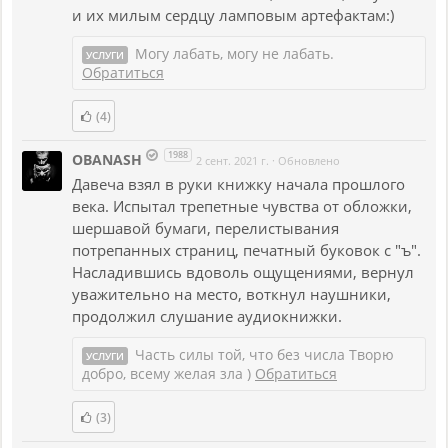
и их милым сердцу ламповым артефактам:)
Могу лабать, могу не лабать.
УСЛУГИ
Обратиться
(4)
1988
OBANASH
2 сент. 2021 г.
·
Обновлено
Давеча взял в руки книжку начала прошлого
века. Испытал трепетные чувства от обложки,
шершавой бумаги, перелистывания
потрепанных страниц, печатный буковок с "ъ".
Насладившись вдоволь ощущениями, вернул
уважительно на место, воткнул наушники,
продолжил слушание аудиокнижки.
Часть силы той, что без числа Творю
УСЛУГИ
добро, всему желая зла )
Обратиться
(3)