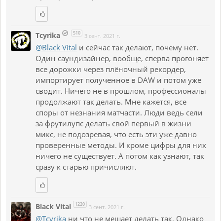
510
Tcyrika
3 сент. 2021 г.
@Black Vital
и сейчас так делают, почему нет.
Один саундизайнер, вообще, сперва прогоняет
все дорожки через плёночный рекордер,
импортирует полученное в DAW и потом уже
сводит. Ничего не в прошлом, профессионалы
продолжают так делать. Мне кажется, все
споры от незнания матчасти. Люди ведь сели
за фрутилупс делать свой первый в жизни
микс, не подозревая, что есть эти уже давно
проверенные методы. И кроме цифры для них
ничего не существует. А потом как узнают, так
сразу к старью причисляют.
1220
Black Vital
3 сент. 2021 г.
@Tcyrika
ни что не мешает делать так. Однако