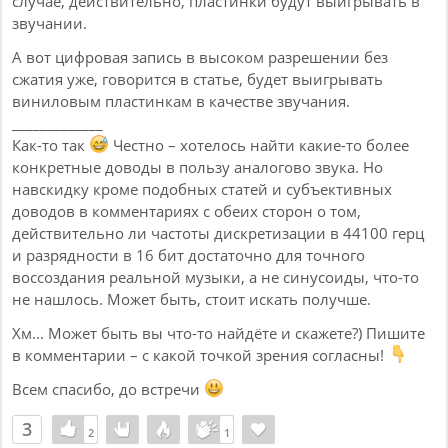
случае, действительно, пластинки будут выигрывать в
звучании.
А вот цифровая запись в высоком разрешении без
сжатия уже, говорится в статье, будет выигрывать
виниловым пластинкам в качестве звучания.
_____________
Как-то так
Честно – хотелось найти какие-то более
конкретные доводы в пользу аналогово звука. Но
навскидку кроме подобных статей и субъективных
доводов в комментариях с обеих сторон о том,
действительно ли частоты дискретизации в 44100 герц
и разрядности в 16 бит достаточно для точного
воссоздания реальной музыки, а не синусоиды, что-то
не нашлось. Может быть, стоит искать получше.
Хм... Может быть вы что-то найдёте и скажете?) Пишите
в комментарии – с какой точкой зрения согласны!
Всем спасибо, до встречи
3
2
2
1
1