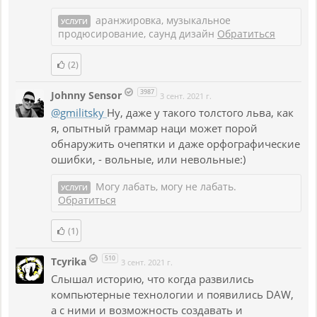
аранжировка, музыкальное
УСЛУГИ
продюсирование, саунд дизайн
Обратиться
(2)
3987
Johnny Sensor
3 сент. 2021 г.
@gmilitsky
Ну, даже у такого толстого льва, как
я, опытный граммар наци может порой
обнаружить очепятки и даже орфографические
ошибки, - вольные, или невольные:)
Могу лабать, могу не лабать.
УСЛУГИ
Обратиться
(1)
510
Tcyrika
3 сент. 2021 г.
Слышал историю, что когда развились
компьютерные технологии и появились DAW,
а с ними и возможность создавать и