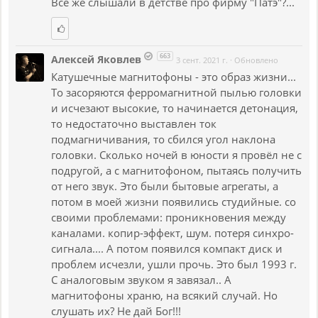
Все же слышали в детстве про фирму "Патэ"?...
663
Алексей Яковлев
3 сент. 2021 г.
·
Обновлено
Катушечные магнитофоны - это образ жизни...
То засоряются ферромагнитной пылью головки
и исчезают высокие, то начинается детонация,
то недостаточно выставлен ток
подмагничивания, то сбился угол наклона
головки. Сколько ночей в юности я провёл не с
подругой, а с магнитофоном, пытаясь получить
от него звук. Это были бытовые агрегаты, а
потом в моей жизни появились студийные. со
своими проблемами: проникновения между
каналами. копир-эффект, шум. потеря синхро-
сигнала.... А потом появился компакт диск и
проблем исчезли, ушли прочь. Это был 1993 г.
С аналоговым звуком я завязал.. А
магнитофоны храню, на всякий случай. Но
слушать их? Не дай Бог!!!