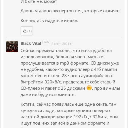
И быть не. может
Давным давно экспертов нет, которые отличат
Кончились надутые индюк
(1)
1220
Black Vital
2 сент. 2021 г.
Сейчас времена таковы, что из-за удобства
использования, большая часть музыки
прослушивается в mp3 формате. CD диски уже
не удобны, какой-то аудиоплеер с 4гб памяти
может нести около 28 часов аудиофайлов с
битрейтом 320кб/с, представьте себе старый
CD-плеер и пакет с 25 дисками
, про винилы
даже не буду вспоминать.
Кстати, сейчас появилась еще одна секта, там
кучкуются люди, которые купили плееры с
частотой дискретизации 192кГц / 32бита, они
ищут под них записи в данном формате и