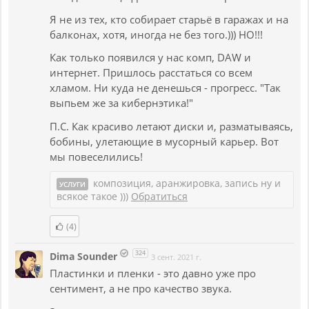
Я не из тех, кто собирает старьё в гаражах и на
балконах, хотя, иногда не без того.))) НО!!!
Как только появился у нас комп, DAW и
интернет. Пришлось расстаться со всем
хламом. Ни куда не денешься - прогресс. "Так
выпьем же за кибернэтика!"
П.С. Как красиво летают диски и, разматываясь,
бобины, улетающие в мусорный карьер. Вот
мы повеселились!
композиция, аранжировка, запись ну и
УСЛУГИ
всякое такое )))
Обратиться
(4)
324
Dima Sounder
3 сент. 2021 г.
Пластинки и пленки - это давно уже про
сентимент, а не про качество звука.