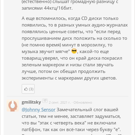
(естественно) слышат громадную разницу с
записями 44кгц/16бит.
А еще вспомнилось, когда CD диски только
появились, то в разных умных аудио-журналах
появлялись ценные советы, что "если перед
прослушиванием диск положить на сколько то
(не помню время) минут в морозилку, то
музыка звучит мягче"
, какой-то еще
товарищ уверял, что он край диска покрасил
зеленым маркером и низы стали звучать
лучше, потом он обещал продолжить
эксперименты с маркерами других цветов.
(3)
17
gmilitsky
2 сент. 2021 г.
·
Обновлено
@Johnny Sensor
Замечательный слог вашей
статьи, тем не менее, заставляет задуматься,
что вы "этак с четверть века" не включали
патЕфон, так как он всё-таки через букву "е".