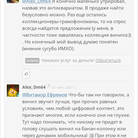
@Alex_Dm64
Я конечно маленько утрировал,
назвав это антиквариатом. В продаже найти
безусловно можно. Раз еще остались
коллекционеры-грамофономаны, то на спрос
всегда найдется предложение (у меня, в
частности тоже завалялась коллекция винила:))
. Но конечный мой вывод думаю понятен
(мнение сугубо ИМХО).
Никаких услуг за деньги!
Обратиться
УСЛУГИ
4
Alex_Dm64
21 сент. 2021 г.
@Витамор Ефремов
Что-бы там ни говорили, а
винил звучит лучше, при прочих равных
условиях, чем любой цифровой контент, это
признают многие, если конечно они не глухие.
Тут надо понимать, что никому не придет в
голову слушать винил на банан-колонку или
через динамик мобильника! :))) При этом я не