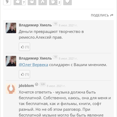
9
7
7
2
2
ПОДЕЛИСЬ
18
Владимир Хмель
8 июл. 2021 г.
Деньги превращают творчество в
ремесло.Алексей прав.
(1)
18
Владимир Хмель
8 июл. 2021 г.
@Олег Вервека
солидарен с Вашим мнением.
(1)
528
jdoblom
8 июл. 2021 г.
Хочется ответить - музыка должна быть
бесплатной. Собственно, каюсь, она для меня и
так бесплатная, как и фильмы, книги, софт
разный. Но не об этом разговор. При
бесплатной музыке могло бы быть явление