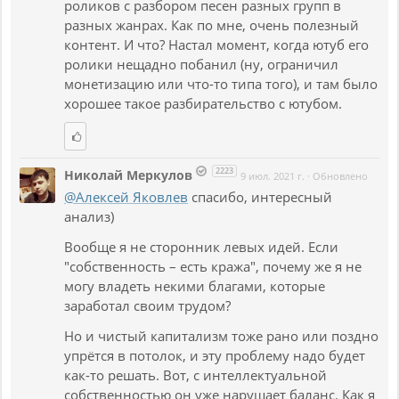
роликов с разбором песен разных групп в
разных жанрах. Как по мне, очень полезный
контент. И что? Настал момент, когда ютуб его
ролики нещадно побанил (ну, ограничил
монетизацию или что-то типа того), и там было
хорошее такое разбирательство с ютубом.
2223
Николай Меркулов
9 июл. 2021 г.
·
Обновлено
@Алексей Яковлев
спасибо, интересный
анализ)
Вообще я не сторонник левых идей. Если
"собственность – есть кража", почему же я не
могу владеть некими благами, которые
заработал своим трудом?
Но и чистый капитализм тоже рано или поздно
упрётся в потолок, и эту проблему надо будет
как-то решать. Вот, с интеллектуальной
собственностью он уже нарушает баланс. Как я