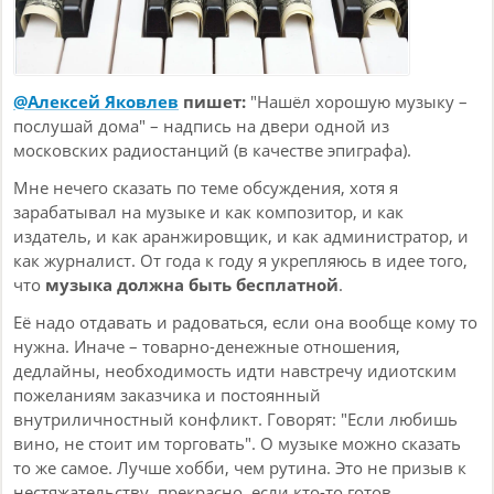
@Алексей Яковлев
пишет:
"Нашёл хорошую музыку –
послушай дома" – надпись на двери одной из
московских радиостанций (в качестве эпиграфа).
Мне нечего сказать по теме обсуждения, хотя я
зарабатывал на музыке и как композитор, и как
издатель, и как аранжировщик, и как администратор, и
как журналист. От года к году я укрепляюсь в идее того,
что
музыка должна быть бесплатной
.
Её надо отдавать и радоваться, если она вообще кому то
нужна. Иначе – товарно-денежные отношения,
дедлайны, необходимость идти навстречу идиотским
пожеланиям заказчика и постоянный
внутриличностный конфликт. Говорят: "Если любишь
вино, не стоит им торговать". О музыке можно сказать
то же самое. Лучше хобби, чем рутина. Это не призыв к
нестяжательству, прекрасно, если кто-то готов