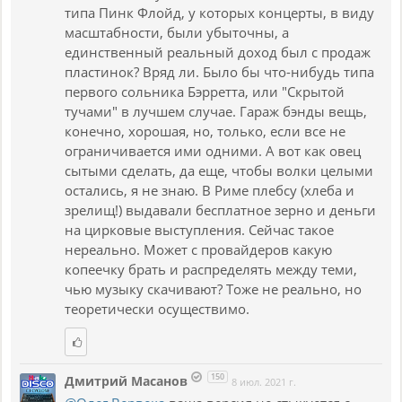
типа Пинк Флойд, у которых концерты, в виду
масштабности, были убыточны, а
единственный реальный доход был с продаж
пластинок? Вряд ли. Было бы что-нибудь типа
первого сольника Бэрретта, или "Скрытой
тучами" в лучшем случае. Гараж бэнды вещь,
конечно, хорошая, но, только, если все не
ограничивается ими одними. А вот как овец
сытыми сделать, да еще, чтобы волки целыми
остались, я не знаю. В Риме плебсу (хлеба и
зрелищ!) выдавали бесплатное зерно и деньги
на цирковые выступления. Сейчас такое
нереально. Может с провайдеров какую
копеечку брать и распределять между теми,
чью музыку скачивают? Тоже не реально, но
теоретически осуществимо.
150
Дмитрий Масанов
8 июл. 2021 г.