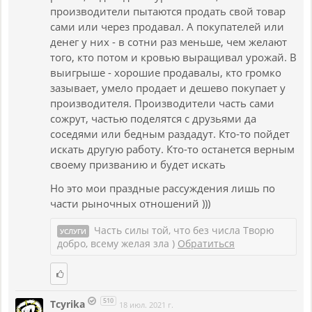
производители пытаются продать свой товар
сами или через продавал. А покупателей или
денег у них - в сотни раз меньше, чем желают
того, кто потом и кровью выращивал урожай. В
выигрыше - хорошие продавалы, кто громко
зазывает, умело продает и дешево покупает у
производителя. Производители часть сами
сожрут, частью поделятся с друзьями да
соседями или бедным раздадут. Кто-то пойдет
искать другую работу. Кто-то останется верным
своему призванию и будет искать
Но это мои праздные рассуждения лишь по
части рыночных отношений )))
Часть силы той, что без числа Творю
УСЛУГИ
добро, всему желая зла )
Обратиться
510
Tcyrika
18 июл. 2021 г.