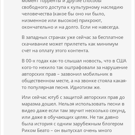
момент торренты и другие способы
свободного доступа к культурному наследию
человечества (какое бы оно ни было,
низменное или высокое) прикроют,
окончательно и на долго. Если не навсегда.
В западных странах уже сейчас за бесплатное
скачивание может прилететь как минимум
счёт на оплату этого контента.
В 00-х годах как-то слышал новость, что в США
кого-то нехило так оштрафовали за нарушение
авторских прав – зазвонил мобильник в
общественном месте, а на звонке стояла какая-
то популярная песня. Идиотизм же.
Или сейчас ютуб с защитой авторских прав до
маразма дошел. Нельзя использовать песни в
видео даже если там звучит несколько секунд,
или даже в обучающих целях. Не так давно
была история с одним зарубежным блогером
Риком Беато – он выпускал очень много