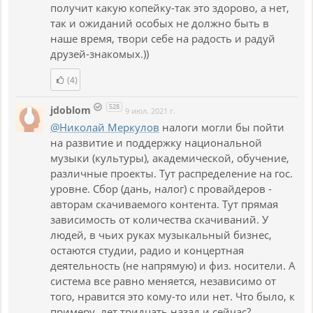
получит какую копейку-так это здорово, а нет,
так и ожиданий особых не должно быть в
наше время, твори себе на радость и радуй
друзей-знакомых.))
(4)
528
jdoblom
9 июл. 2021 г.
@Николай Меркулов
налоги могли бы пойти
на развитие и поддержку национальной
музыки (культуры), академической, обучение,
различные проекты. Тут распределение на гос.
уровне. Сбор (дань, налог) с провайдеров -
авторам скачиваемого контента. Тут прямая
зависимость от количества скачиваний. У
людей, в чьих руках музыкальный бизнес,
остаются студии, радио и концертная
деятельность (не напрямую) и физ. носители. А
система все равно меняется, независимо от
того, нравится это кому-то или нет. Что было, к
примеру, лет тридцать назад и сейчас?