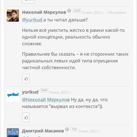
2223
Николай Меркулов
9 июл. 2021 г.
·
Обновлено
@yurikud
а ты читал дальше?
Нельзя всё уместить жёстко в рамки какой-то
одной концепции, реальность обычно
сложнее.
Правильнее бы сказать – я не сторонник таких
радикальных левых идей типа отрицания
частной собственности.
1649
yurikud
9 июл. 2021 г.
@Николай Меркулов
Ну да, ну да, что
называется "вырвал из контекста")).
150
Дмитрий Масанов
9 июл. 2021 г.