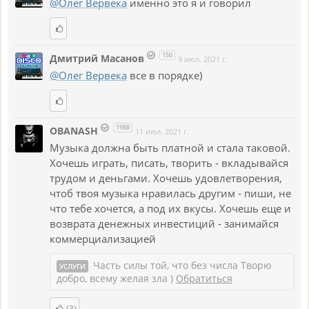
@Олег Вервека
именно это я и говорил
150
Дмитрий Масанов
9 июл. 2021 г.
@Олег Вервека
все в порядке)
1988
OBANASH
11 июл. 2021 г.
Музыка должна быть платной и стала таковой.
Хочешь играть, писать, творить - вкладывайся
трудом и деньгами. Хочешь удовлетворения,
чтоб твоя музыка нравилась другим - пиши, не
что тебе хочется, а под их вкусы. Хочешь еще и
возврата денежных инвестиций - занимайся
коммерциализацией
Часть силы той, что без числа Творю
УСЛУГИ
добро, всему желая зла )
Обратиться
(3)