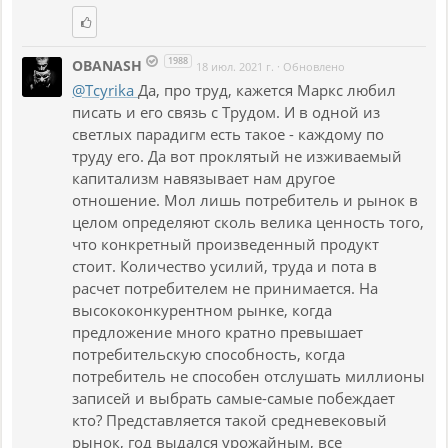
1988
OBANASH
18 июл. 2021 г.
·
Обновлено
@Tcyrika
Да, про труд, кажется Маркс любил
писать и его связь с Трудом. И в одной из
светлых парадигм есть такое - каждому по
труду его. Да вот проклятый не изживаемый
капитализм навязывает нам другое
отношение. Мол лишь потребитель и рынок в
целом определяют сколь велика ценность того,
что конкретный произведенный продукт
стоит. Количество усилий, труда и пота в
расчет потребителем не принимается. На
высококонкурентном рынке, когда
предложение много кратно превышает
потребительскую способность, когда
потребитель не способен отслушать миллионы
записей и выбрать самые-самые побеждает
кто? Представляется такой средневековый
рынок, год выдался урожайным, все