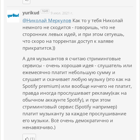
1649
yurikud
9 июл. 2021 г.
@Николай Меркулов
Как то у тебя Николай
немного не сходится - говоришь, что не
сторонник левых идей, и при этом сетуешь,
что скоро на торрентах доступ к халяве
прикратится.))
А для музыкантов я считаю стриминговые
сервисы - очень хорошая идея - слушатель или
ежемесячно платит небольшую сумму и
слушает и скачивает любую музыку (это как на
Spotify premium) или вообще ничего не платит,
правда иногда прослушивает рекламу(как на
обычном аккаунте Spotify), и при этом
стриминговый сервис (Spotify например)
платит музыканту за каждое прослушивание
его музыки. Всё очень демократично и
ненавязчиво.)
(1)