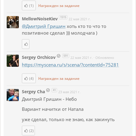
(1)
Награжден за задание
1515
MellowNoiseKiev
22 мая 2021 г.
@Дмитрий Гришин
хоть кто то что то
позитивное сделал ))) молодчага )
591
Sergey Orchicov
22 мая 2021 г.
·
Обновлено
https://myscena.ru/s/scena/?contentId=75281
(4)
Награжден за задание
41
Sergey Cha
23 мая 2021 г.
Дмитрий Гришин - Небо
Вариант начитки от Натала
уже сделал, только не знаю, как закинуть
(2)