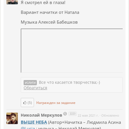
Я смотрел ей в глаза!
Вариант начитки от Натала
Музыка Алексей Бабешков
Все что касается творчества;-)
УСЛУГИ
Обратиться
(5)
Награжден за задание
2223
Николай Меркулов
22 мая 2021 г.
·
Обновлено
ВЫШЕ НЕБА
(Автор+Начитка – Людмила Асина
@Lusia
; музыка – Николай Меркулов)