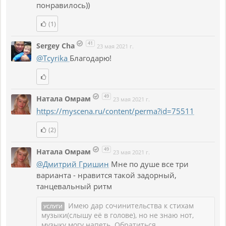
понравилось))
(1)
41
Sergey Cha
23 мая 2021 г.
@Tcyrika
Благодарю!
49
Натала Омрам
23 мая 2021 г.
https://myscena.ru/content/perma?id=75511
(2)
49
Натала Омрам
23 мая 2021 г.
@Дмитрий Гришин
Мне по душе все три
варианта - нравится такой задорный,
танцевальный ритм
Имею дар сочинительства к стихам
УСЛУГИ
музыки(слышу её в голове), но не знаю нот,
музыку могу напеть.
Обратиться