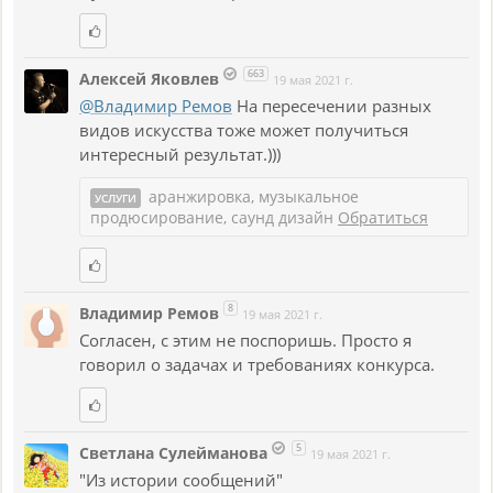
663
Алексей Яковлев
19 мая 2021 г.
@Владимир Ремов
На пересечении разных
видов искусства тоже может получиться
интересный результат.)))
аранжировка, музыкальное
УСЛУГИ
продюсирование, саунд дизайн
Обратиться
8
Владимир Ремов
19 мая 2021 г.
Согласен, с этим не поспоришь. Просто я
говорил о задачах и требованиях конкурса.
5
Светлана Сулейманова
19 мая 2021 г.
"Из истории сообщений"