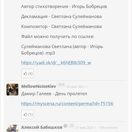
Автор стихотворения - Игорь Бобрецов
Декламация - Светлана Сулейманова
Композитор - Светлана Сулейманова
Файл можно получить по ссылке:
Сулейманова Светлана (автор - Игорь
Бобрецов) .mp3
https://yadi.sk/d/__k6hEB8i309_w
(4)
1515
MellowNoiseKiev
20 мая 2021 г.
Дамир Галеев - День пролетел
https://myscena.ru/content/perma?id=75156
(1)
23
Алексей Бабешков
21 мая 2021 г.
·
Обновлено