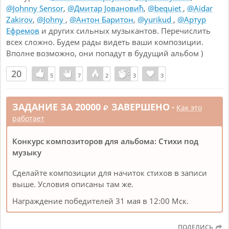
@Johnny Sensor
,
@Дмитар Јовановић
,
@bequiet
,
@Aidar
Zakirov
,
@Johny
,
@Антон Баритон
,
@yurikud
,
@Артур
Ефремов
и других сильных музыкантов. Перечислить
всех сложно. Будем рады видеть ваши композиции.
Вполне возможно, они попадут в будущий альбом )
20
5
5
7
7
2
2
3
3
3
3
ЗАДАНИЕ ЗА 20000
ЗАВЕРШЕНО
•
Как это
работает
Конкурс композиторов для альбома: Стихи под
музыку
Сделайте композиции для начиток стихов в записи
выше. Условия описаны там же.
Награждение победителей 31 мая в 12:00 Мск.
ПОДЕЛИСЬ