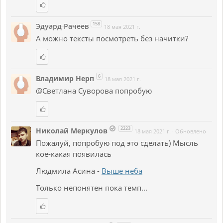
158
Эдуард Рачеев
18 мая 2021 г.
А можно тексты посмотреть без начитки?
6
Владимир Нерп
18 мая 2021 г.
@Светлана Суворова попробую
2223
Николай Меркулов
18 мая 2021 г.
·
Обновлено
Пожалуй, попробую под это сделать) Мысль
кое-какая появилась
Людмила Асина -
Выше неба
Только непонятен пока темп...