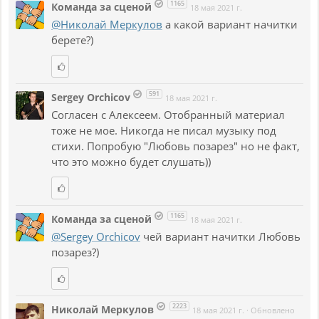
1165
Команда за сценой
18 мая 2021 г.
@Николай Меркулов
а какой вариант начитки
берете?)
591
Sergey Orchicov
18 мая 2021 г.
Согласен с Алексеем. Отобранный материал
тоже не мое. Никогда не писал музыку под
стихи. Попробую "Любовь позарез" но не факт,
что это можно будет слушать))
1165
Команда за сценой
18 мая 2021 г.
@Sergey Orchicov
чей вариант начитки Любовь
позарез?)
2223
Николай Меркулов
18 мая 2021 г.
·
Обновлено