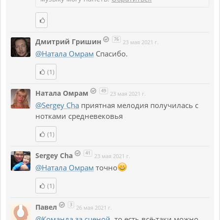
76
Дмитрий Гришин
23 мая 2021 г.
@Натала Омрам
Спасибо.
(1)
49
Натала Омрам
23 мая 2021 г.
@Sergey Cha
приятная мелодия получилась с
нотками средневековья
(1)
41
Sergey Cha
23 мая 2021 г.
@Натала Омрам
точно
(1)
3
Павел
26 мая 2021 г.
@Команда за сценой
, то есть всё-таки можно