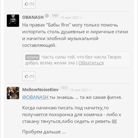
(1)
1988
OBANASH
19 мая 2021 г.
На правах "Бабы Яги" могу только помочь
испортить столь душевные и лиричные стихи
и начитки злобной музыкальной
составляющей.
Часть силы той, что без числа Творю
УСЛУГИ
добро, всему желая зла )
Обратиться
(1)
1515
MellowNoiseKiev
19 мая 2021 г.
@OBANASH
ты знаешь ... та же самая фигня.
Когда начинаю писать под начитку,то
получается похоронка для хомячка - либо к
стакану тянуться,либо сидеть и реветь ((((
Пробуем дальше ...