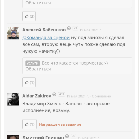
Обратиться
(3)
23
Алексей Бабешков
19 мая 2021 г.
@Команда за сценой
ну под занозы я сделал
все сам, вторую вещь чуть позже сделаю под
чужую начитку))
Все что касается творчества;-)
УСЛУГИ
Обратиться
(1)
453
Aidar Zakirov
19 мая 2021 г.
·
Обновлено
Владимир Хмель - Занозы - авторское
исполнение, возьму.
(1)
Награжден за задание
76
Дмитрий Гришин
19 мая 2021 г.