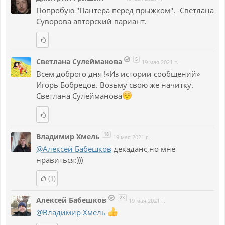
Попробую "Пантера перед прыжком". -Светлана
Суворова авторский вариант.
5
Светлана Сулейманова
19 мая 2021 г.
Всем доброго дня !«Из истории сообщений»
Игорь Бобрецов. Возьму свою же начитку.
Светлана Сулейманова
18
Владимир Хмель
19 мая 2021 г.
@Алексей Бабешков
декаданс,но мне
нравиться:)))
(1)
23
Алексей Бабешков
19 мая 2021 г.
@Владимир Хмель