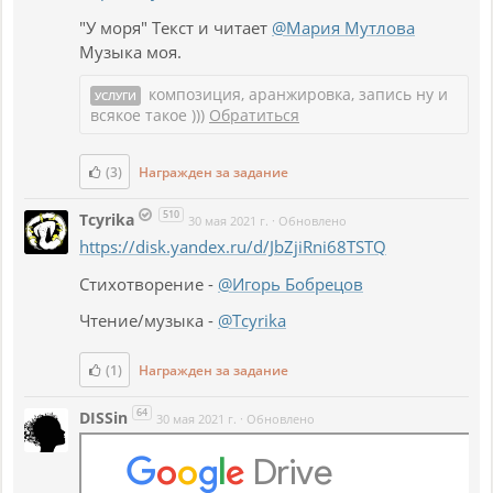
"У моря" Текст и читает
@Мария Мутлова
Музыка моя.
композиция, аранжировка, запись ну и
УСЛУГИ
всякое такое )))
Обратиться
(3)
Награжден за задание
510
Tcyrika
30 мая 2021 г.
·
Обновлено
https://disk.yandex.ru/d/JbZjiRni68TSTQ
Стихотворение -
@Игорь Бобрецов
Чтение/музыка -
@Tcyrika
(1)
Награжден за задание
64
DISSin
30 мая 2021 г.
·
Обновлено