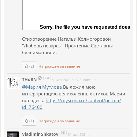
Стихотворение Натальи Колмогоровой
"Любовь позарез". Прочтение Светланы
Сулеймановой.
(2)
Награжден за задание
231
THöRN
30 мая 2021 г.
·
Обновлено
@Мария Мутлова
Выложил мою
интерпретацию великолепных стихов Марии
вот здесь:
https://myscena.ru/content/perma?
id=76400
(1)
Награжден за задание
161
Vladimir Shkatov
31 мая 2021 г.