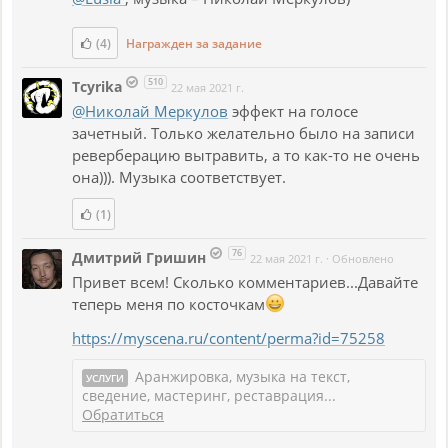
(4)
Награжден за задание
510
Tcyrika
22 мая 2021 г.
@Николай Меркулов
эффект на голосе
зачетный. Только желательно было на записи
реверберацию вытравить, а то как-то не очень
она))). Музыка соответствует.
(1)
76
Дмитрий Гришин
22 мая 2021 г.
·
Обновлено
Привет всем! Сколько комментариев...Давайте
теперь меня по косточкам
https://myscena.ru/content/perma?id=75258
Аранжировка, музыка на текст,
УСЛУГИ
сведение, мастеринг, реставрация...
Обратиться