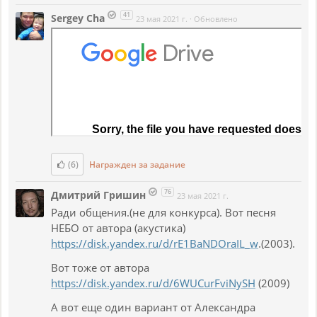
41
Sergey Cha
23 мая 2021 г.
·
Обновлено
(6)
Награжден за задание
76
Дмитрий Гришин
23 мая 2021 г.
Ради общения.(не для конкурса). Вот песня
НЕБО от автора (акустика)
https://disk.yandex.ru/d/rE1BaNDOraIL_w
.(2003).
Вот тоже от автора
https://disk.yandex.ru/d/6WUCurFviNySH
(2009)
А вот еще один вариант от Александра