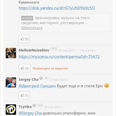
Каменного
https://disk.yandex.ru/d/rG7yUhD9Is9c5Q
Аранжировка, музыка на текст,
УСЛУГИ
сведение, мастеринг, реставрация...
Обратиться
(5)
1515
MellowNoiseKiev
23 мая 2021 г.
·
Обновлено
https://myscena.ru/content/perma?id=75472
(2)
Награжден за задание
41
Sergey Cha
23 мая 2021 г.
@Дмитрий Гришин
Будет еще и в стиле Epic
(1)
510
Tcyrika
23 мая 2021 г.
@Sergey Cha
довольно атмосферно, мне