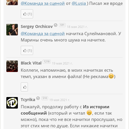
@Команда за сценой
от
@Lusia
) Писал же вроде
(1)
591
Sergey Orchicov
18 мая 2021 г.
@Команда за сценой
начитка Сулеймановой. У
Марины очень много шума на начитке.
(1)
1218
Black Vital
19 мая 2021 г.
Коллеги, напоминаю, в моих начитках есть
темп, указан в имени файла! (Не реклама
)
510
Tcyrika
19 мая 2021 г.
Пожалуй, продолжу работу с
Из истории
сообщений
(который и читал
, если так
можно), пока что не все начитки прослушал, но
этот стих мне по душе. Если никакие начитки