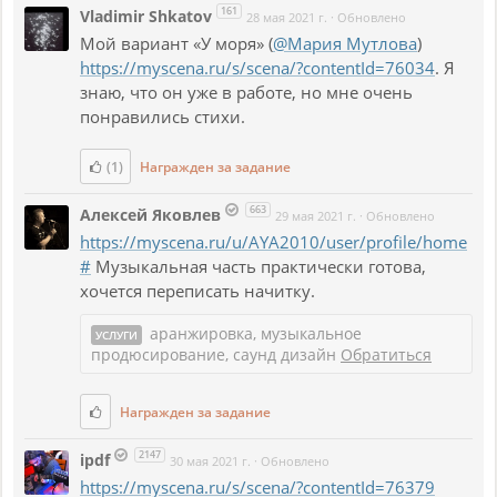
161
Vladimir Shkatov
28 мая 2021 г.
·
Обновлено
Мой вариант «У моря» (
@Мария Мутлова
)
https://myscena.ru/s/scena/?contentId=76034
. Я
знаю, что он уже в работе, но мне очень
понравились стихи.
(1)
Награжден за задание
663
Алексей Яковлев
29 мая 2021 г.
·
Обновлено
https://myscena.ru/u/AYA2010/user/profile/home
#
Музыкальная часть практически готова,
хочется переписать начитку.
аранжировка, музыкальное
УСЛУГИ
продюсирование, саунд дизайн
Обратиться
Награжден за задание
2147
ipdf
30 мая 2021 г.
·
Обновлено
https://myscena.ru/s/scena/?contentId=76379