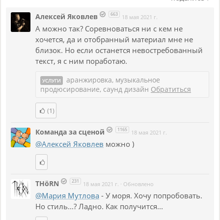
663
Алексей Яковлев
18 мая 2021 г.
А можно так? Соревноваться ни с кем не
хочется, да и отобранный материал мне не
близок. Но если останется невостребованный
текст, я с ним поработаю.
аранжировка, музыкальное
УСЛУГИ
продюсирование, саунд дизайн
Обратиться
(1)
1165
Команда за сценой
18 мая 2021 г.
@Алексей Яковлев
можно )
231
THöRN
18 мая 2021 г.
·
Обновлено
@Мария Мутлова
- У моря. Хочу попробовать.
Но стиль...? Ладно. Как получится...