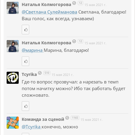
12
Наталья Колмогорова
15 мая 2021 г.
@Светлана Сулейманова
Светлана, благодарю!
Ваш голос, как всегда, узнаваем)
12
Наталья Колмогорова
15 мая 2021 г.
@марина
Марина, благодарю!
510
Tcyrika
15 мая 2021 г.
Где-то вопрос прозвучал: а нарезать в темп
потом начитку можно? Ибо так работать будет
сложновато.
1165
Команда за сценой
15 мая 2021 г.
@Tcyrika
конечно, можно