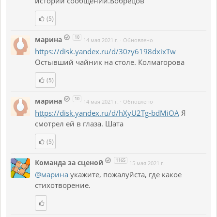
истории сообщений.Бобрецов
(5)
10
марина
14 мая 2021 г.
·
Обновлено
https://disk.yandex.ru/d/30zy6198dxixTw
Остывший чайник на столе. Колмагорова
(5)
10
марина
14 мая 2021 г.
·
Обновлено
https://disk.yandex.ru/d/hXyU2Tg-bdMiOA
Я
смотрел ей в глаза. Шата
(5)
1165
Команда за сценой
15 мая 2021 г.
@марина
укажите, пожалуйста, где какое
стихотворение.