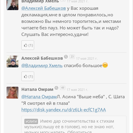
Владимир Хмель
17 мая 2021 г.
@Алексей Бабешков
у Вас хорошая
декламация,мне в целом понравилось,но
возможно Вы немного торопитесь,и местами
читаете без пауз. Но может быть так и надо?
Слушать Вас интересно,удачи!
(1)
23
Алексей Бабешков
17 мая 2021 г.
@Владимир Хмель
спасибо большое
(1)
49
Натала Омрам
17 мая 2021 г.
@Натала Омрам
Л. Асина "Выше неба" , С. Шата
"Я смотрел ей в глаза"
https://disk.yandex.ru/d/z6Lk-ecfC1g7AA
Имею дар сочинительства к стихам
УСЛУГИ
музыки(слышу её в голове), но не знаю нот,
музыку могу напеть.
Обратиться