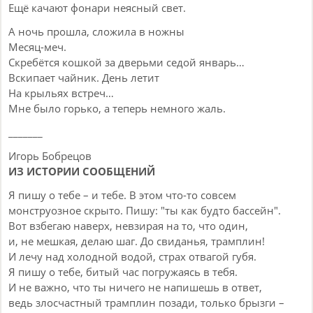
Ещё качают фонари неясный свет.
А ночь прошла, сложила в ножны
Месяц-меч.
Скребётся кошкой за дверьми седой январь…
Вскипает чайник. День летит
На крыльях встреч…
Мне было горько, а теперь немного жаль.
_______
Игорь Бобрецов
ИЗ ИСТОРИИ СООБЩЕНИЙ
Я пишу о тебе – и тебе. В этом что-то совсем
монструозное скрыто. Пишу: "ты как будто бассейн".
Вот взбегаю наверх, невзирая на то, что один,
и, не мешкая, делаю шаг. До свиданья, трамплин!
И лечу над холодной водой, страх отвагой губя.
Я пишу о тебе, битый час погружаясь в тебя.
И не важно, что ты ничего не напишешь в ответ,
ведь злосчастный трамплин позади, только брызги –