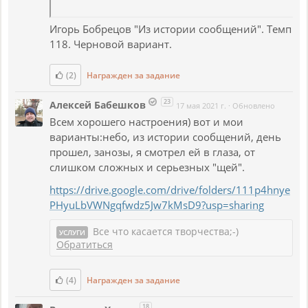
Игорь Бобрецов "Из истории сообщений". Темп
118. Черновой вариант.
(2)
Награжден за задание
23
Алексей Бабешков
17 мая 2021 г.
·
Обновлено
Всем хорошего настроения) вот и мои
варианты:небо, из истории сообщений, день
прошел, занозы, я смотрел ей в глаза, от
слишком сложных и серьезных "щей".
https://drive.google.com/drive/folders/111p4hnye
PHyuLbVWNgqfwdz5Jw7kMsD9?usp=sharing
Все что касается творчества;-)
УСЛУГИ
Обратиться
(4)
Награжден за задание
18