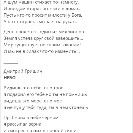
А шум машин стихает по-немногу,
И звездам вторят огоньки в домах.
Пусть кто-то просит милости у Бога,
А кто-то кровь смывает на руках...
День пролетел - один из миллионов.
Земля успела круг свой завершить...
Мир существует по своим законам!
И мы не в силах что-то изменить...
_______
Дмитрий Гришин
НЕБО
Видишь это небо, оно твое
я подарил его тебе но ты не помнишь
видишь это море, оно мое
я не пущу тебя туда, ты в нем утонешь
Пр. Снова в небе черном
я рассыпал зерна
и смотрел на них в ночной тиши