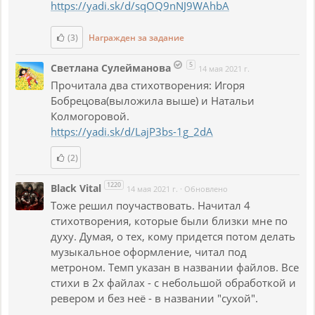
https://yadi.sk/d/sqOQ9nNJ9WAhbA
(3)
Награжден за задание
5
Светлана Сулейманова
14 мая 2021 г.
Прочитала два стихотворения: Игоря
Бобрецова(выложила выше) и Натальи
Колмогоровой.
https://yadi.sk/d/LajP3bs-1g_2dA
(2)
1220
Black Vital
14 мая 2021 г.
·
Обновлено
Тоже решил поучаствовать. Начитал 4
стихотворения, которые были близки мне по
духу. Думая, о тех, кому придется потом делать
музыкальное оформление, читал под
метроном. Темп указан в названии файлов. Все
стихи в 2х файлах - с небольшой обработкой и
ревером и без неё - в названии "сухой".