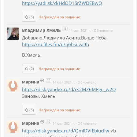
https://yadi.sk/d/HdOD1SrZWDEBwQ
(5)
Награжден за задание
18
Владимир Хмель
14 мая 2021 г.
·
Обновлено
Добавлю.Людмила Асина.Выше Неба
https://ru.files.fm/u/q6hsuva9h
В.Хмель.
(2)
Награжден за задание
10
марина
14 мая 2021 г.
·
Обновлено
https://disk.yandex.ru/d/cs2MZ6MFgu_w2Q
Занозы. Хмель
(5)
Награжден за задание
10
марина
14 мая 2021 г.
·
Обновлено
https://disk.yandex.ru/d/QmIDVfEbiucilw
Из