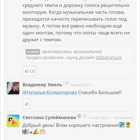
среднего темпа и дорожку голоса решительно
монтирую. Когда музыкальная часть готова,
приходится начисто переписывать голос под
музыку. А потом всё равно необходим ещё
один монтаж, потому что поэты чаще всего не
дружат с темпом.
аранжировка, музыкальное
УСЛУГИ
продюсирование, саунд дизайн
Обратиться
(3)
18
Владимир Хмель
14 мая 2021 г.
@Наталья Колмогорова
Спасибо Большое!!
5
Светлана Сулейманова
14 мая 2021 г.
·
Обновлено
Добрый день! Всем хорошего настроения
☀️