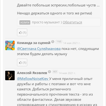
Давайте побольше эспресии,побольше чуств ...
Ненадо держаться одного и того же ритма)
просто музыкант )
Обратиться
УСЛУГИ
(1)
1165
Команда за сценой
14 мая 2021 г.
@Светлана Сулейманова
пока нет, следующим
этапом будем делать музыку
(1)
663
Алексей Яковлев
14 мая 2021 г.
@MellowNoiseKiev
У меня приличный опыт
дружбы и работы с поэтами и вот что мне
кажется. Добиться ритмичного
первоначального прочтения текста - это из
области фантастики. Делая звуковое
сопровождение к стихотворению я исхожу из