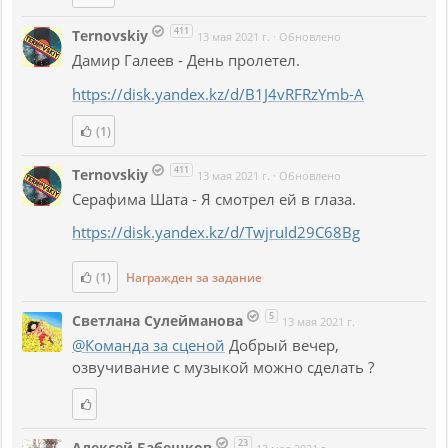
411
Ternovskiy
13 мая 2021 г.
·
Обновлено
Дамир Галеев - День пролетел.
https://disk.yandex.kz/d/B1J4vRFRzYmb-A
(1)
411
Ternovskiy
13 мая 2021 г.
·
Обновлено
Серафима Шата - Я смотрел ей в глаза.
https://disk.yandex.kz/d/TwjruId29C68Bg
(1)
Награжден за задание
5
Светлана Сулейманова
13 мая 2021 г.
@Команда за сценой
Добрый вечер,
озвучивание с музыкой можно сделать ?
23
Алексей Бабешков