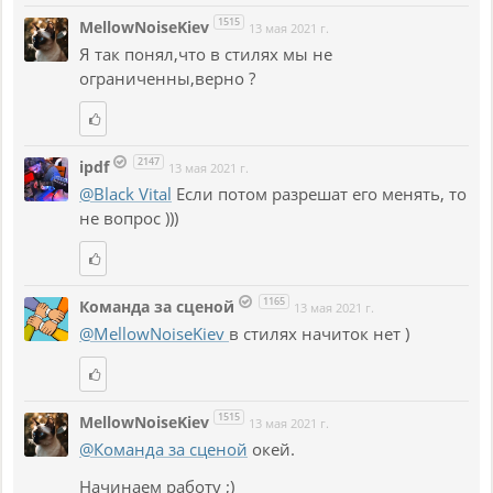
1515
MellowNoiseKiev
13 мая 2021 г.
Я так понял,что в стилях мы не
ограниченны,верно ?
2147
ipdf
13 мая 2021 г.
@Black Vital
Если потом разрешат его менять, то
не вопрос )))
1165
Команда за сценой
13 мая 2021 г.
@MellowNoiseKiev
в стилях начиток нет )
1515
MellowNoiseKiev
13 мая 2021 г.
@Команда за сценой
окей.
Начинаем работу ;)