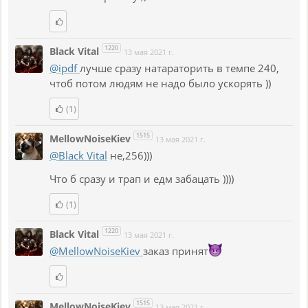
1220
Black Vital
13 мая 2021 г.
@ipdf
лучше сразу натараторить в темпе 240,
чтоб потом людям не надо было ускорять ))
(1)
1515
MellowNoiseKiev
13 мая 2021 г.
@Black Vital
не,256)))
Что б сразу и трап и едм забацать ))))
(1)
1220
Black Vital
13 мая 2021 г.
@MellowNoiseKiev
заказ принят
1515
MellowNoiseKiev
13 мая 2021 г.