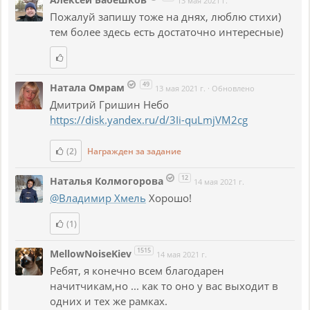
13 мая 2021 г.
Пожалуй запишу тоже на днях, люблю стихи)
тем более здесь есть достаточно интересные)
49
Натала Омрам
13 мая 2021 г.
·
Обновлено
Дмитрий Гришин Небо
https://disk.yandex.ru/d/3Ii-quLmjVM2cg
(2)
Награжден за задание
12
Наталья Колмогорова
14 мая 2021 г.
@Владимир Хмель
Хорошо!
(1)
1515
MellowNoiseKiev
14 мая 2021 г.
Ребят, я конечно всем благодарен
начитчикам,но ... как то оно у вас выходит в
одних и тех же рамках.