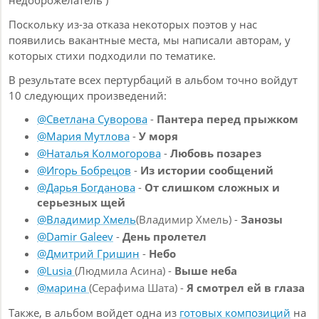
недоброжелатель )
Поскольку из-за отказа некоторых поэтов у нас
появились вакантные места, мы написали авторам, у
которых стихи подходили по тематике.
В результате всех пертурбаций в альбом точно войдут
10 следующих произведений:
@Светлана Суворова
-
Пантера перед прыжком
@Мария Мутлова
-
У моря
@Наталья Колмогорова
-
Любовь позарез
@Игорь Бобрецов
-
Из истории сообщений
@Дарья Богданова
-
От слишком сложных и
серьезных щей
@Владимир Хмель
(Владимир Хмель) -
Занозы
@Damir Galeev
-
День пролетел
@Дмитрий Гришин
-
Небо
@Lusia
(Людмила Асина) -
Выше неба
@марина
(Серафима Шата) -
Я смотрел ей в глаза
Также, в альбом войдет одна из
готовых композиций
на