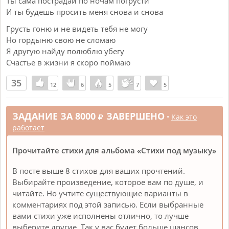
Ты сама пострадай по ночам погрусти
И ты будешь просить меня снова и снова
Грусть гоню и не видеть тебя не могу
Но гордыню свою не сломаю
Я другую найду полюблю убегу
Счастье в жизни я скоро поймаю
35
12
12
6
6
5
5
7
7
5
5
ЗАДАНИЕ ЗА 8000
ЗАВЕРШЕНО
•
Как это
работает
Прочитайте стихи для альбома «Стихи под музыку»
В посте выше 8 стихов для ваших прочтений.
Выбирайте произведение, которое вам по душе, и
читайте. Но учтите существующие варианты в
комментариях под этой записью. Если выбранные
вами стихи уже исполнены отлично, то лучше
выберите другие. Так у вас будет больше шансов