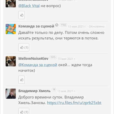
@Black Vital
не вопрос)
1165
Команда за сценой
13 мая 2021 г.
·
Обновлено
Давайте только по делу. Потом очень сложно
искать результаты, они теряются в потоке.
(1)
1515
MellowNoiseKiev
13 мая 2021 г.
@Команда за сценой
окей... ждем тогда
начиток)
18
Владимир Хмель
13 мая 2021 г.
Доброго времени суток. Владимир
Хмель.Занозы.
https://ru.files.fm/u/zprb25xbt
(1)