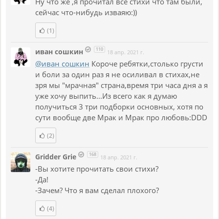
Ну что же ,я прочитал все стихи что там были,
сейчас что-нибудь изваяю:))
(1)
110
иван сошкин
18 апр. 2021 г.
@иван сошкин
Короче ребятки,столько грусти
и боли за один раз я не осиливал в стихах,не
зря мы "мрачная" страна,время три часа дня а я
уже хочу выпить...Из всего как я думаю
получиться 3 три подборки основных, хотя по
сути вообще две Мрак и Мрак про любовь:DDD
(2)
168
Gridder Grie
18 апр. 2021 г.
-Вы хотите прочитать свои стихи?
-Да!
-Зачем? Что я вам сделал плохого?
(4)