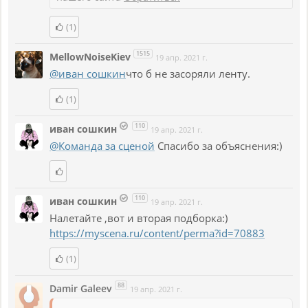
(1)
1515
MellowNoiseKiev
19 апр. 2021 г.
@иван сошкин
что б не засоряли ленту.
(1)
110
иван сошкин
19 апр. 2021 г.
@Команда за сценой
Спасибо за объяснения:)
110
иван сошкин
19 апр. 2021 г.
Налетайте ,вот и вторая подборка:)
https://myscena.ru/content/perma?id=70883
(1)
88
Damir Galeev
19 апр. 2021 г.