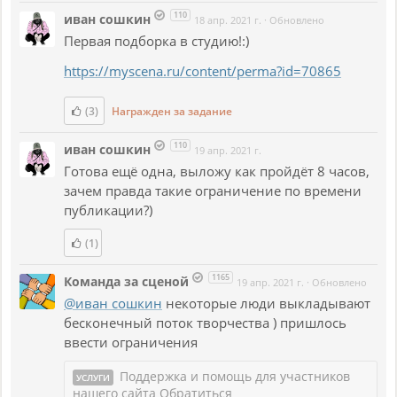
110
иван сошкин
18 апр. 2021 г.
·
Обновлено
Первая подборка в студию!:)
https://myscena.ru/content/perma?id=70865
(3)
Награжден за задание
110
иван сошкин
19 апр. 2021 г.
Готова ещё одна, выложу как пройдёт 8 часов,
зачем правда такие ограничение по времени
публикации?)
(1)
1165
Команда за сценой
19 апр. 2021 г.
·
Обновлено
@иван сошкин
некоторые люди выкладывают
бесконечный поток творчества ) пришлось
ввести ограничения
Поддержка и помощь для участников
УСЛУГИ
нашего сайта
Обратиться