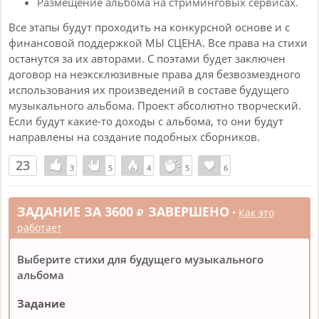
Размещение альбома на стриминговых сервисах.
Все этапы будут проходить на конкурсной основе и с
финансовой поддержкой МЫ СЦЕНА. Все права на стихи
останутся за их авторами. С поэтами будет заключен
договор на неэксклюзивные права для безвозмездного
использования их произведений в составе будущего
музыкального альбома. Проект абсолютно творческий.
Если будут какие-то доходы с альбома, то они будут
направлены на создание подобных сборников.
23
3
3
5
5
4
4
5
5
6
6
ЗАДАНИЕ ЗА 3600
ЗАВЕРШЕНО
•
Как это
работает
Выберите стихи для будущего музыкального
альбома
Задание