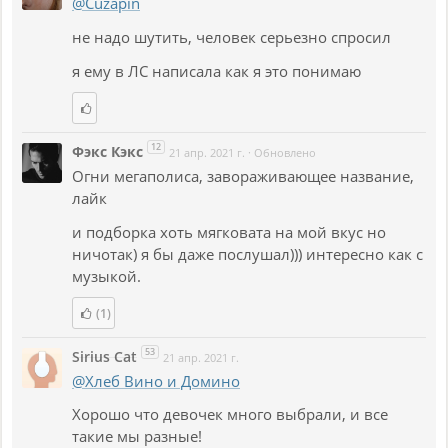
@Cuzapin
не надо шутить, человек серьезно спросил
я ему в ЛС написала как я это понимаю
12
Фэкс Кэкс
21 апр. 2021 г.
·
Обновлено
Огни мегаполиса, завораживающее название,
лайк
и подборка хоть мягковата на мой вкус но
ничотак) я бы даже послушал))) интересно как с
музыкой.
(1)
53
Sirius Cat
21 апр. 2021 г.
@Хлеб Вино и Домино
Хорошо что девочек много выбрали, и все
такие мы разные!