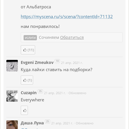
от Альбатроса
https://myscena.ru/s/scena/?contentId=71132
нам понравилось!
Сочиняем
Обратиться
УСЛУГИ
(11)
10
Evgeni Zmeukov
21 апр. 2021 г.
Куда лайки ставить на подборки?
(1)
35
Cuzapin
21 апр. 2021 г.
·
Обновлено
Everywhere
25
Даша Луна
21 апр. 2021 г.
·
Обновлено