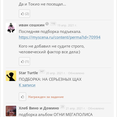
Да и Токио не посещал...
(2)
110
иван сошкин
19 апр. 2021 г.
Последняя подборка подъехала.
https://myscena.ru/content/perma?id=70994
Кого не добавил не судите строго,
человеческий фактор все дела:)
(1)
347
Star Turtle
20 апр. 2021 г.
·
Обновлено
ПОДБОРКА: НА СЕРЬЕЗНЫХ ЩАХ
К записи
Награжден за задание
23
Хлеб Вино и Домино
21 апр. 2021 г.
·
Обновлено
подборка альбом ОГНИ МЕГАПОЛИСА