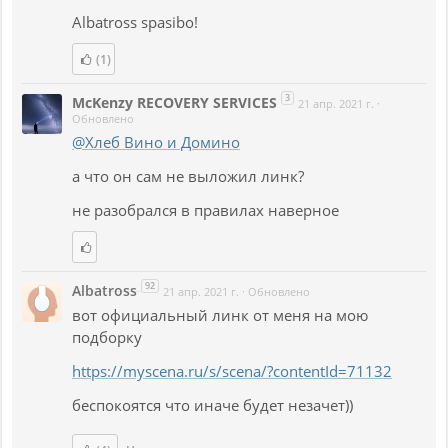
Albatross spasibo!
(1)
3
McKenzy RECOVERY SERVICES
21 апр. 2021 г.
·
Обновлено
@Хлеб Вино и Домино
а что он сам не выложил линк?
не разобрался в правилах наверное
92
Albatross
21 апр. 2021 г.
·
Обновлено
вот официальный линк от меня на мою
подборку
https://myscena.ru/s/scena/?contentId=71132
беспокоятся что иначе будет незачет))