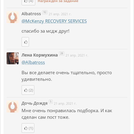
(4)
Награжден за задание
92
Albatross
21 апр. 2021 г.
@McKenzy RECOVERY SERVICES
спасибо за мсдж друг!
28
Лена Кормухина
21 апр. 2021 г.
@Albatross
Вы все делаете очень тщательно, просто
удивительно.
(2)
5
Дочь Дождя
21 апр. 2021 г.
Мне очень понравилась подборка. И как
сделан сам пост тоже.
(1)