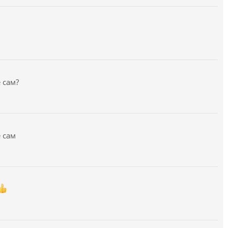
 сам?
ё сам