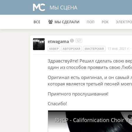
МЫ СЦЕНА
ВСЕ
МЫ СДЕЛАЛИ
ПОП
РОК
ЭЛЕКТРО
etwagama
521
11 янв. 2021 г.
КАВЕР
АВТОРСКАЯ
МАСТЕРСКАЯ
Здравствуйте! Решил сделать свою ве
один из способов проявить свою Любо
Оригинал есть оригинал, и он самый 
которая является третьей песней моего
Приятного прослушивания!
Спасибо!
RHCP - Californication Choir 