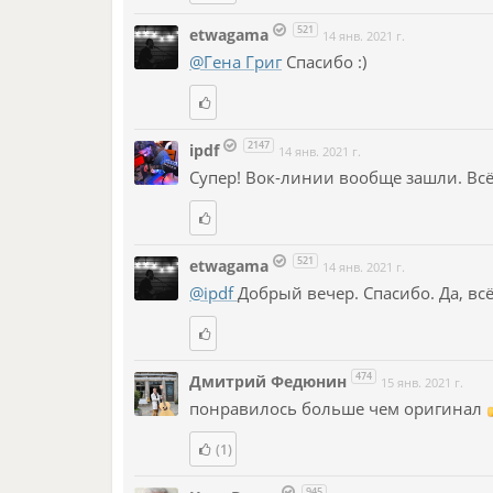
521
etwagama
14 янв. 2021 г.
@Гена Григ
Спасибо :)
2147
ipdf
14 янв. 2021 г.
Супер! Вок-линии вообще зашли. Всё
521
etwagama
14 янв. 2021 г.
@ipdf
Добрый вечер. Спасибо. Да, вс
474
Дмитрий Федюнин
15 янв. 2021 г.
понравилось больше чем оригинал
(1)
945