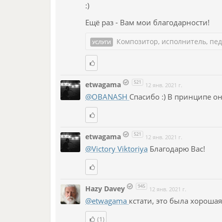
:)
Ещё раз - Вам мои благодарности!
Композитор, исполнитель, педа
УСЛУГИ
521
etwagama
12 янв. 2021 г.
@OBANASH
Спасибо :) В принципе он
521
etwagama
12 янв. 2021 г.
@Victory Viktoriya
Благодарю Вас!
945
Hazy Davey
12 янв. 2021 г.
@etwagama
кстати, это была хорошая
(1)