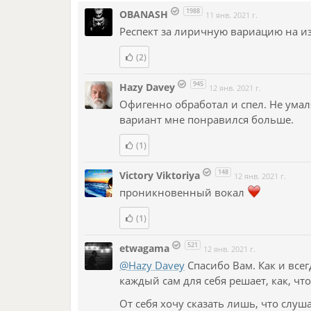
1988
OBANASH
11 янв. 2021 г.
Респект за лиричную вариацию на из
(2)
945
Hazy Davey
12 янв. 2021 г.
Офигенно обработал и спел. Не умал
вариант мне понравился больше.
(1)
148
Victory Viktoriya
12 янв. 2021 г.
проникновенный вокал
(1)
521
etwagama
12 янв. 2021 г.
@Hazy Davey
Спасибо Вам. Как и всег
каждый сам для себя решает, как, чт
От себя хочу сказать лишь, что слу