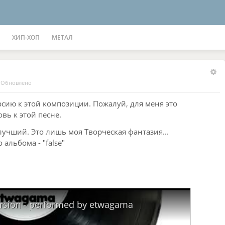
ХИП-ХОП
МЕТАЛ
·
Обновлено
рсию к этой композиции. Пожалуй, для меня это
вь к этой песне.
лучший. Это лишь моя Творческая фантазия...
 альбома - "false"
Version - performed by etwagama