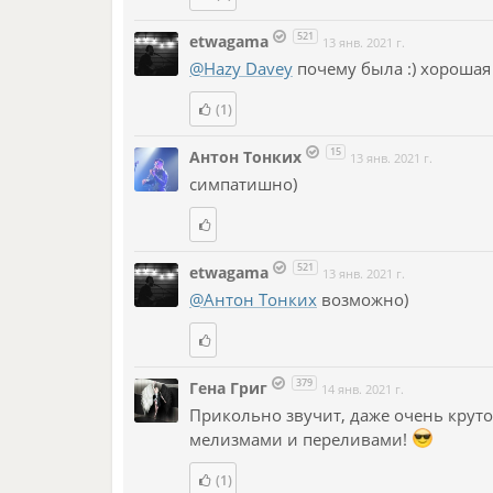
521
etwagama
13 янв. 2021 г.
@Hazy Davey
почему была :) хорошая 
(1)
15
Антон Тонких
13 янв. 2021 г.
симпатишно)
521
etwagama
13 янв. 2021 г.
@Антон Тонких
возможно)
379
Гена Григ
14 янв. 2021 г.
Прикольно звучит, даже очень круто
мелизмами и переливами!
(1)