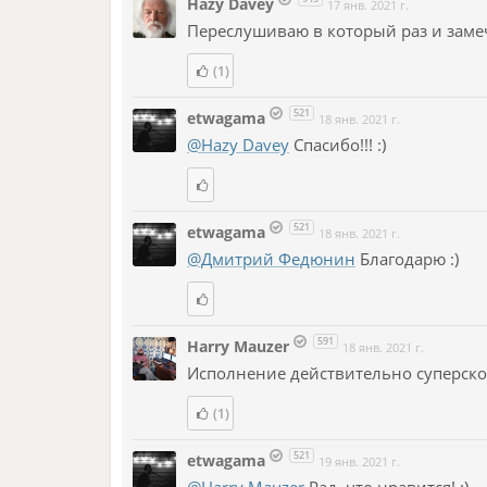
Hazy Davey
17 янв. 2021 г.
Переслушиваю в который раз и замеч
(1)
521
etwagama
18 янв. 2021 г.
@Hazy Davey
Спасибо!!! :)
521
etwagama
18 янв. 2021 г.
@Дмитрий Федюнин
Благодарю :)
591
Harry Mauzer
18 янв. 2021 г.
Исполнение действительно суперско
(1)
521
etwagama
19 янв. 2021 г.