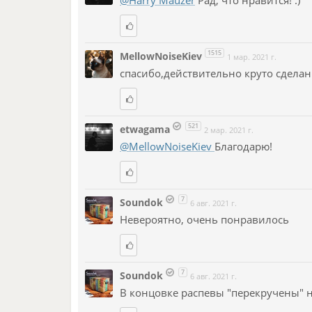
@Harry Mauzer
Рад, что нравится! :)
1515
MellowNoiseKiev
1 мар. 2021 г.
спасибо,действительно круто сделанн
521
etwagama
2 мар. 2021 г.
@MellowNoiseKiev
Благодарю!
7
Soundok
6 авг. 2021 г.
Невероятно, очень понравилось
7
Soundok
6 авг. 2021 г.
В концовке распевы "перекручены" 