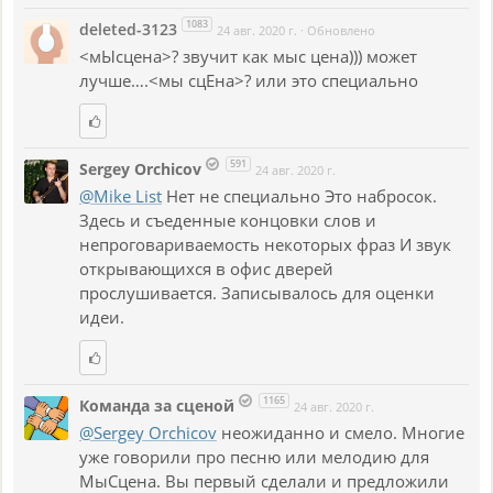
1083
deleted-3123
24 авг. 2020 г.
·
Обновлено
<мЫсцена>? звучит как мыс цена))) может
лучше….<мы сцЕна>? или это специально
591
Sergey Orchicov
24 авг. 2020 г.
@Mike List
Нет не специально Это набросок.
Здесь и съеденные концовки слов и
непроговариваемость некоторых фраз И звук
открывающихся в офис дверей
прослушивается. Записывалось для оценки
идеи.
1165
Команда за сценой
24 авг. 2020 г.
@Sergey Orchicov
неожиданно и смело. Многие
уже говорили про песню или мелодию для
МыСцена. Вы первый сделали и предложили