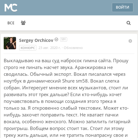
ВОЙТИ
ВСЕ
Sergey Orchicov
591
23 авг. 2020 г.
·
Обновлено
КОНКУРС
Выкладываю на ваш суд набросок гимна сайта. Прошу
строго не пинать насчет звука. Аранжировка не
сводилась. Обычный экспорт. Вокал писалался через
ноутбук в динамический Shure sm58. Вокал слегка
собран. Интересует мнение всех музыкантов, стоит ли
развивать этот трек дальше? Если кто-нибудь хочет
поучавствовать в помощи создания этого трека я
только за. Я откровенно слабый текстовик. Может кто-
нибудь захочет поправить текст. Не хватает пачки
вокала, особенно женского. Можно запилить гитарный
проигрыш. Вобщем вопрос стоит так. Стоит ли этому
треку жить дальше, или не тратить понапрасну свое и