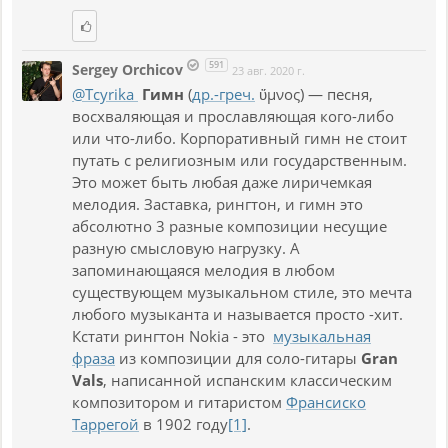
591
Sergey Orchicov
23 авг. 2020 г.
@Tcyrika
Гимн
(
др.-греч.
ὕμνος) — песня,
восхваляющая и прославляющая кого-либо
или что-либо. Корпоративный гимн не стоит
путать с религиозным или государственным.
Это может быть любая даже лиричемкая
мелодия. Заставка, рингтон, и гимн это
абсолютно 3 разные композиции несущие
разную смысловую нагрузку. А
запоминающаяся мелодия в любом
существующем музыкальном стиле, это мечта
любого музыканта и называется просто -хит.
Кстати рингтон Nokia - это
музыкальная
фраза
из композиции для соло-гитары
Gran
Vals
, написанной испанским классическим
композитором и гитаристом
Франсиско
Таррегой
в 1902 году
[1]
.