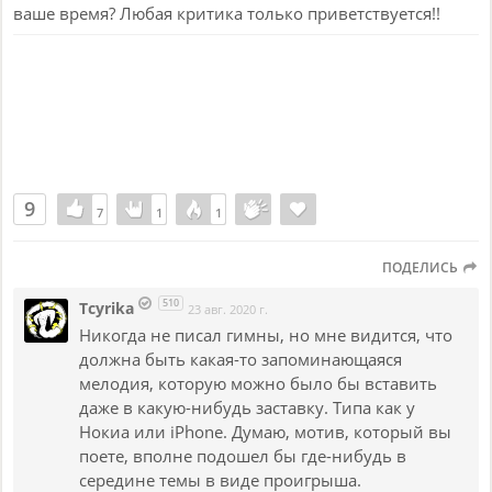
ваше время? Любая критика только приветствуется!!
9
7
7
1
1
1
1
ПОДЕЛИСЬ
510
Tcyrika
23 авг. 2020 г.
Никогда не писал гимны, но мне видится, что
должна быть какая-то запоминающаяся
мелодия, которую можно было бы вставить
даже в какую-нибудь заставку. Типа как у
Нокиа или iPhone. Думаю, мотив, который вы
поете, вполне подошел бы где-нибудь в
середине темы в виде проигрыша.