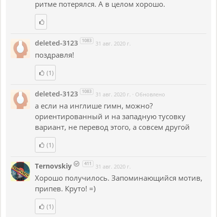
ритме потерялся. А в целом хорошо.
1083
deleted-3123
31 авг. 2020 г.
поздравля!
(1)
1083
deleted-3123
31 авг. 2020 г.
·
Обновлено
а если на инглише гимн, можно?
ориентированный и на западную тусовку
вариант, не перевод этого, а совсем другой
(1)
411
Ternovskiy
31 авг. 2020 г.
Хорошо получилось. Запоминающийся мотив,
припев. Круто! =)
(1)