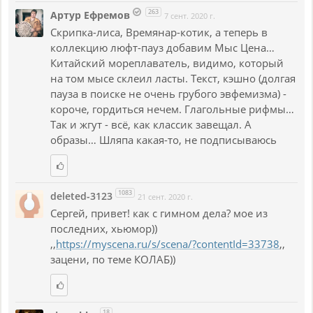
263
Артур Ефремов
7 сент. 2020 г.
Скрипка-лиса, Времянар-котик, а теперь в
коллекцию люфт-пауз добавим Мыс Цена…
Китайский мореплаватель, видимо, который
на том мысе склеил ласты. Текст, кэшно (долгая
пауза в поиске не очень грубого эвфемизма) -
короче, гордиться нечем. Глагольные рифмы…
Так и жгут - всё, как классик завещал. А
образы… Шляпа какая-то, не подписываюсь
1083
deleted-3123
21 сент. 2020 г.
Сергей, привет! как с гимном дела? мое из
последних, хьюмор))
,,
https://myscena.ru/s/scena/?contentId=33738
,,
зацени, по теме КОЛАБ))
18