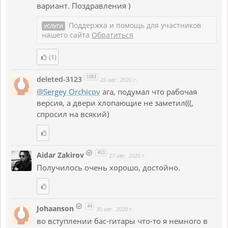
вариант. Поздравления )
Поддержка и помощь для участников
УСЛУГИ
нашего сайта
Обратиться
(1)
1083
deleted-3123
26 авг. 2020 г.
@Sergey Orchicov
ага, подумал что рабочая
версия, а двери хлопающие не заметил(((,
спросил на всякий)
453
Aidar Zakirov
27 авг. 2020 г.
Получилось очень хорошо, достойно.
44
Johaanson
30 авг. 2020 г.
во вступлении бас-гитары что-то я немного в