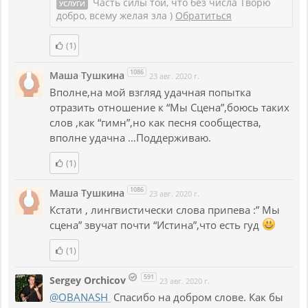
Часть силы той, что без числа Творю
УСЛУГИ
добро, всему желая зла )
Обратиться
(1)
1086
Маша Тушкина
23 авг. 2020 г.
Вполне,на мой взгляд удачная попытка
отразить отношение к “Мы Сцена”,боюсь таких
слов ,как “гимн”,но как песня сообщества,
вполне удачна …Поддерживаю.
(1)
1086
Маша Тушкина
23 авг. 2020 г.
Кстати , лингвистически слова припева :” Мы
сцена” звучат почти “Истина”,что есть гуд
(1)
591
Sergey Orchicov
23 авг. 2020 г.
@OBANASH
Спасибо на добром слове. Как бы