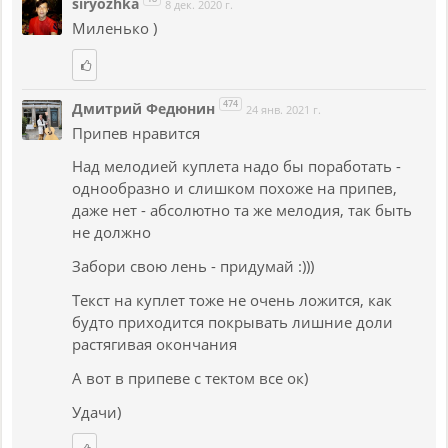
siryozhka
8 дек. 2020 г.
Миленько )
474
Дмитрий Федюнин
24 янв. 2021 г.
Припев нравится
Над мелодией куплета надо бы поработать -
однообразно и слишком похоже на припев,
даже нет - абсолютно та же мелодия, так быть
не должно
Забори свою лень - придумай :)))
Текст на куплет тоже не очень ложится, как
будто приходится покрывать лишние доли
растягивая окончания
А вот в припеве с тектом все ок)
Удачи)