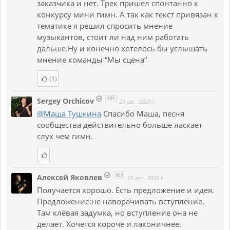
заказчика и нет. Трек пришел спонтанно к
конкурсу мини гимн. А так как текст привязан к
тематике я решил спросить мнение
музыкантов, стоит ли над ним работать
дальше.Ну и конечно хотелось бы услышать
мнение команды “Мы сцена“
(1)
591
Sergey Orchicov
23 авг. 2020 г.
@Маша Тушкина
Спасибо Маша, песня
сообщества действительно больше ласкает
слух чем гимн.
663
Алексей Яковлев
23 авг. 2020 г.
Получается хорошо. Есть предложение и идея.
Предложение:не наворачивать вступление.
Там клёвая задумка, но вступление она не
делает. Хочется короче и лаконичнее.