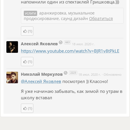
напомнили один из спектаклей Гришковца.)))
аранжировка, музыкальное
УСЛУГИ
продюсирование, саунд дизайн
Обратиться
(1)
663
Алексей Яковлев
18 июл. 2020 г.
https://www.youtube.com/watch?v=BJR1v8tPkLE
(1)
2223
Николай Меркулов
18 июл. 2020 г.
·
Обновлено
@Алексей Яковлев
посмотрел )) Классно!
Я уже начинаю забывать, как зимой по утрам в
школу вставал
(1)