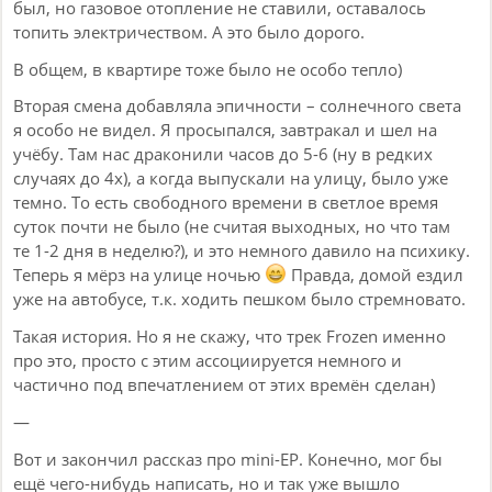
был, но газовое отопление не ставили, оставалось
топить электричеством. А это было дорого.
В общем, в квартире тоже было не особо тепло)
Вторая смена добавляла эпичности – солнечного света
я особо не видел. Я просыпался, завтракал и шел на
учёбу. Там нас драконили часов до 5-6 (ну в редких
случаях до 4х), а когда выпускали на улицу, было уже
темно. То есть свободного времени в светлое время
суток почти не было (не считая выходных, но что там
те 1-2 дня в неделю?), и это немного давило на психику.
Теперь я мёрз на улице ночью
Правда, домой ездил
уже на автобусе, т.к. ходить пешком было стремновато.
Такая история. Но я не скажу, что трек Frozen именно
про это, просто с этим ассоциируется немного и
частично под впечатлением от этих времён сделан)
—
Вот и закончил рассказ про mini-EP. Конечно, мог бы
ещё чего-нибудь написать, но и так уже вышло