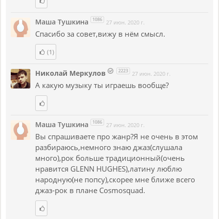
1086
Маша Тушкина
27 июн. 2020 г.
Спасибо за совет,вижу в нём смысл.
(1)
2223
Николай Меркулов
27 июн. 2020 г.
А какую музыку ты играешь вообще?
1086
Маша Тушкина
27 июн. 2020 г.
Вы спрашиваете про жанр?Я не очень в этом
разбираюсь,немного знаю джаз(слушала
много),рок больше традиционный(очень
нравится GLENN HUGHES),латину люблю
народную(не попсу),скорее мне ближе всего
джаз-рок в плане Cosmosquad.