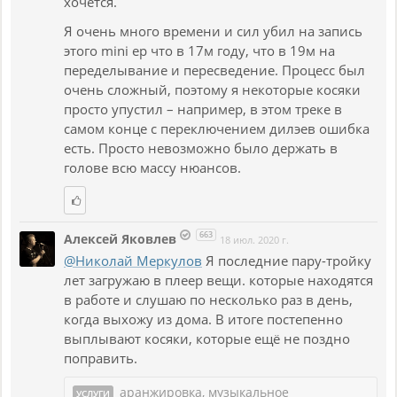
хочется.
Я очень много времени и сил убил на запись
этого mini ep что в 17м году, что в 19м на
переделывание и пересведение. Процесс был
очень сложный, поэтому я некоторые косяки
просто упустил – например, в этом треке в
самом конце с переключением дилэев ошибка
есть. Просто невозможно было держать в
голове всю массу нюансов.
663
Алексей Яковлев
18 июл. 2020 г.
@Николай Меркулов
Я последние пару-тройку
лет загружаю в плеер вещи. которые находятся
в работе и слушаю по несколько раз в день,
когда выхожу из дома. В итоге постепенно
выплывают косяки, которые ещё не поздно
поправить.
аранжировка, музыкальное
УСЛУГИ