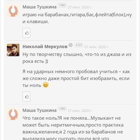
1086
Маша Тушкина
27 июн. 2020 г.
играю на барабанах,гитара,бас,флейта(блок),ну
и клавиши.
2223
Николай Меркулов
27 июн. 2020 г.
Ну по творчеству слышно, что-то из джаза и из
рока есть ))
Я на ударных немного пробовал учиться – как
же сложно даже простой бит изобразить, если
ты ноль
1086
Маша Тушкина
27 июн. 2020 г.
Что такое ноль?Я не поняла…Музыкант не
может быть неритмичным,просто практика
важна,желание,я 2 года из-за барабанов не
вылазила,могу сыграть почти всё,что