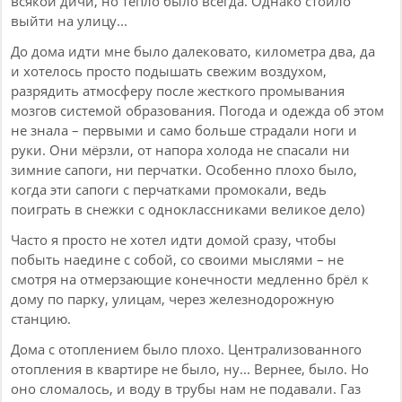
всякой дичи, но тепло было всегда. Однако стоило
выйти на улицу...
До дома идти мне было далековато, километра два, да
и хотелось просто подышать свежим воздухом,
разрядить атмосферу после жесткого промывания
мозгов системой образования. Погода и одежда об этом
не знала – первыми и само больше страдали ноги и
руки. Они мёрзли, от напора холода не спасали ни
зимние сапоги, ни перчатки. Особенно плохо было,
когда эти сапоги с перчатками промокали, ведь
поиграть в снежки с одноклассниками великое дело)
Часто я просто не хотел идти домой сразу, чтобы
побыть наедине с собой, со своими мыслями – не
смотря на отмерзающие конечности медленно брёл к
дому по парку, улицам, через железнодорожную
станцию.
Дома с отоплением было плохо. Централизованного
отопления в квартире не было, ну... Вернее, было. Но
оно сломалось, и воду в трубы нам не подавали. Газ