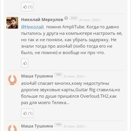
(1)
2223
Николай Меркулов
24 июн. 2020 г.
@Николай
помню AmpliTube. Когда-то давно
пытались у друга на компьютере настроить её,
но так и не поняли, как убрать задержку. Не
знали тогда про asio4all (либо тогда его не
было, не помню) и вообще ни про что.
1086
Маша Тушкина
26 июн. 2020 г.
asio4all спасает многих,кому недоступны
дорогие звуковые карты,Guitar Rig ставила,но
больше по душе пришёлся Overloud.TH2,как
раз для моего Телека…
(1)
1086
Маша Тушкина
26 июн. 2020 г.