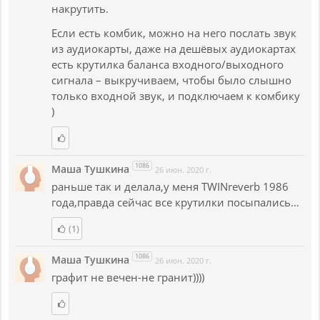
накрутить.
Если есть комбик, можно на него послать звук
из аудиокарты, даже на дешёвых аудиокартах
есть крутилка баланса входного/выходного
сигнала – выкручиваем, чтобы было слышно
только входной звук, и подключаем к комбику
)
1086
Маша Тушкина
26 июн. 2020 г.
раньше так и делала,у меня TWINreverb 1986
года,правда сейчас все крутилки посыпались…
(1)
1086
Маша Тушкина
26 июн. 2020 г.
графит не вечен-не гранит))))