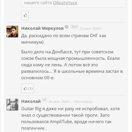
нашего сайта
Обратиться
2223
Николай Меркулов
23 июн. 2020 г.
Да, раскидано по всем странам СНГ как
минимум)
Было дело на Донбассе, тут при советском
союзе была мощная промышленность. Ехали
сюда кому не лень. А потом всё это
развалилось… Я в школьные времена застал в
основном 00-е.
(1)
56
Николай
24 июн. 2020 г.
·
Обновлено
Guitar Rig я даже ни разу не испробовал, хотя
знал о существовании такой проги. Зато
пользовался AmpliTube, вроде ничего так
плагинчик.