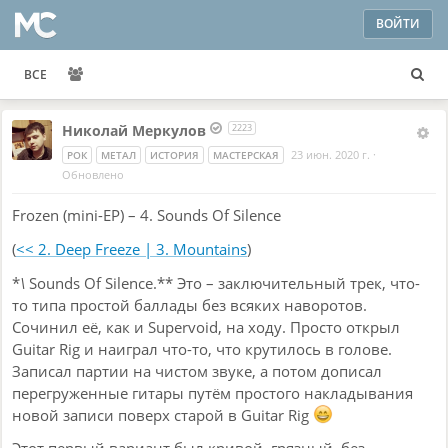
ВОЙТИ
ВСЕ
Николай Меркулов
2223
23 июн. 2020 г.
·
РОК
МЕТАЛ
ИСТОРИЯ
МАСТЕРСКАЯ
Обновлено
Frozen (mini-EP) – 4. Sounds Of Silence
(
<< 2. Deep Freeze | 3. Mountains
)
*
\
Sounds Of Silence.** Это – заключительный трек, что-
то типа простой баллады без всяких наворотов.
Сочинил её, как и Supervoid, на ходу. Просто открыл
Guitar Rig и наиграл что-то, что крутилось в голове.
Записал партии на чистом звуке, а потом дописал
перегруженные гитары путём простого накладывания
новой записи поверх старой в Guitar Rig