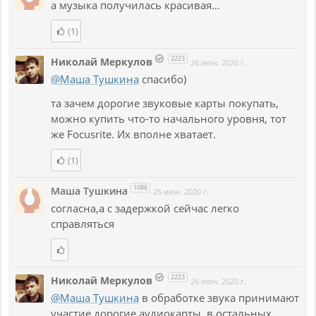
а музыка получилась красивая…
(1)
2223
Николай Меркулов
26 июн. 2020 г.
@Маша Тушкина
спасибо)
та зачем дорогие звуковые карты покупать,
можно купить что-то начального уровня, тот
же Focusrite. Их вполне хватает.
(1)
1086
Маша Тушкина
26 июн. 2020 г.
согласна,а с задержкой сейчас легко
справляться
2223
Николай Меркулов
26 июн. 2020 г.
@Маша Тушкина
в обработке звука принимают
участие дорогие аудиокарты, в остальных