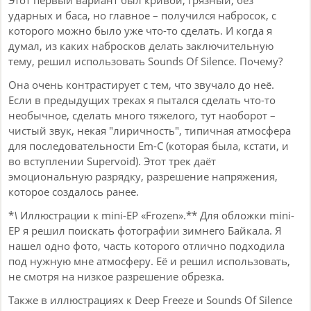
Этот первый вариант был кривой, грязный, без
ударных и баса, но главное – получился набросок, с
которого можно было уже что-то сделать. И когда я
думал, из каких набросков делать заключительную
тему, решил использовать Sounds Of Silence. Почему?
Она очень контрастирует с тем, что звучало до неё.
Если в предыдущих треках я пытался сделать что-то
необычное, сделать много тяжелого, тут наоборот –
чистый звук, некая "лиричность", типичная атмосфера
для последовательности Em-C (которая была, кстати, и
во вступлении Supervoid). Этот трек даёт
эмоциональную разрядку, разрешение напряжения,
которое создалось ранее.
*
\
Иллюстрации к mini-EP «Frozen».** Для обложки mini-
EP я решил поискать фотографии зимнего Байкала. Я
нашел одно фото, часть которого отлично подходила
под нужную мне атмосферу. Её и решил использовать,
не смотря на низкое разрешение обрезка.
Также в иллюстрациях к Deep Freeze и Sounds Of Silence