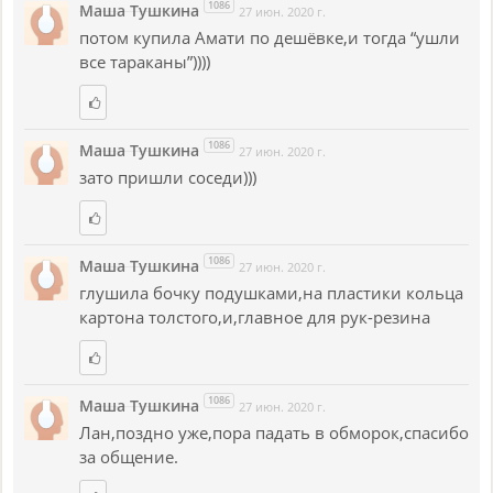
1086
Маша Тушкина
27 июн. 2020 г.
потом купила Амати по дешёвке,и тогда “ушли
все тараканы”))))
1086
Маша Тушкина
27 июн. 2020 г.
зато пришли соседи)))
1086
Маша Тушкина
27 июн. 2020 г.
глушила бочку подушками,на пластики кольца
картона толстого,и,главное для рук-резина
1086
Маша Тушкина
27 июн. 2020 г.
Лан,поздно уже,пора падать в обморок,спасибо
за общение.