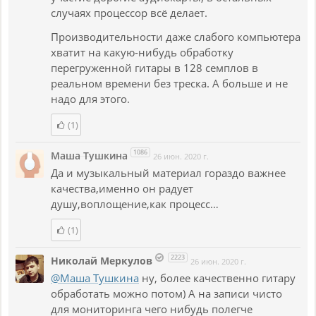
случаях процессор всё делает.
Производительности даже слабого компьютера
хватит на какую-нибудь обработку
перегруженной гитары в 128 семплов в
реальном времени без треска. А больше и не
надо для этого.
(1)
1086
Маша Тушкина
26 июн. 2020 г.
Да и музыкальный материал гораздо важнее
качества,именно он радует
душу,воплощение,как процесс…
(1)
2223
Николай Меркулов
26 июн. 2020 г.
@Маша Тушкина
ну, более качественно гитару
обработать можно потом) А на записи чисто
для мониторинга чего нибудь полегче