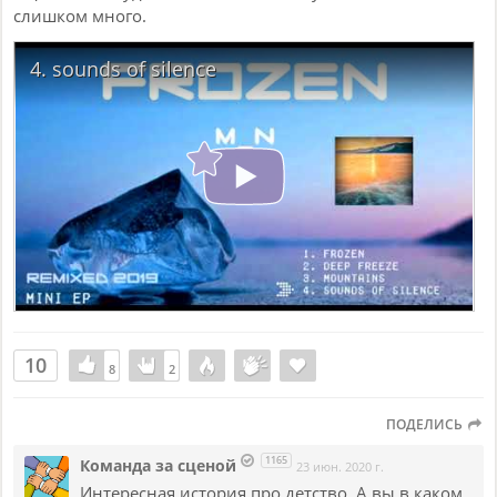
слишком много.
4. sounds of silence
10
8
8
2
2
ПОДЕЛИСЬ
1165
Команда за сценой
23 июн. 2020 г.
Интересная история про детство. А вы в каком