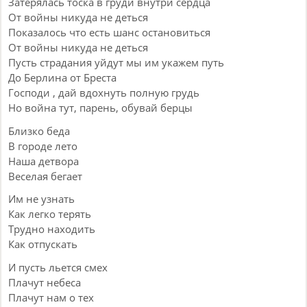
Затерялась тоска в груди внутри сердца
От войны никуда не деться
Показалось что есть шанс остановиться
От войны никуда не деться
Пусть страдания уйдут мы им укажем путь
До Берлина от Бреста
Господи , дай вдохнуть полную грудь
Но война тут, парень, обувай берцы
Близко беда
В городе лето
Наша детвора
Веселая бегает
Им не узнать
Как легко терять
Трудно находить
Как отпускать
И пусть льется смех
Плачут небеса
Плачут нам о тех