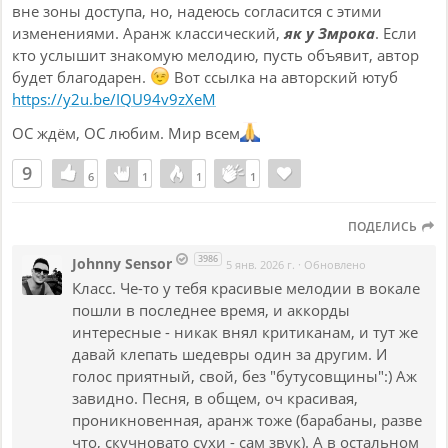
вне зоны доступа, но, надеюсь согласится с этими
изменениями. Аранж классический,
як у Змрока
. Если
кто услышит знакомую мелодию, пусть объявит, автор
будет благодарен.
Вот ссылка на авторский ютуб
https://y2u.be/IQU94v9zXeM
ОС ждём, ОС любим. Мир всем
9
6
6
1
1
1
1
1
1
ПОДЕЛИСЬ
3986
Johnny Sensor
5 янв. 2026 г.
·
Обновлено
Класс. Че-то у тебя красивые мелодии в вокале
пошли в последнее время, и аккорды
интересные - никак внял критиканам, и тут же
давай клепать шедевры один за другим. И
голос приятный, свой, без "бутусовщины":) Аж
завидно. Песня, в общем, оч красивая,
проникновенная, аранж тоже (барабаны, разве
что, скучновато сухи - сам звук). А в остальном