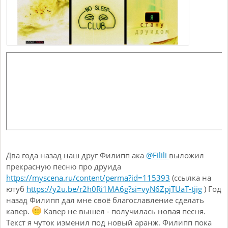
Два года назад наш друг Филипп ака
@Filili
выложил
прекрасную песню про друида
https://myscena.ru/content/perma?id=115393
(ссылка на
ютуб
https://y2u.be/r2h0Ri1MA6g?si=vyN6ZpjTUaT-tjig
) Год
назад Филипп дал мне своё благославление сделать
кавер.
Кавер не вышел - получилась новая песня.
Текст я чуток изменил под новый аранж. Филипп пока