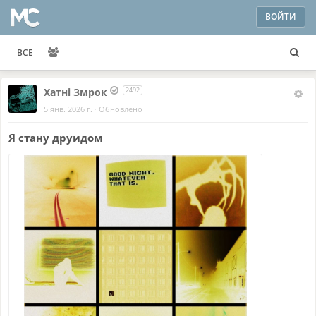
ВОЙТИ
ВСЕ
Хатнi Змрок
2492
5 янв. 2026 г.
·
Обновлено
Я стану друидом