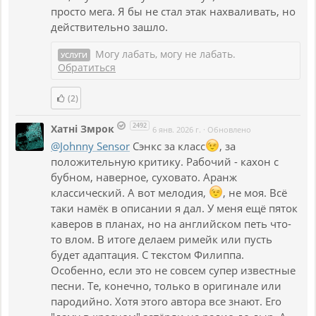
просто мега. Я бы не стал этак нахваливать, но
действительно зашло.
Могу лабать, могу не лабать.
УСЛУГИ
Обратиться
(2)
2492
Хатнi Змрок
6 янв. 2026 г.
·
Обновлено
@Johnny Sensor
Сэнкс за класс
, за
положительную критику. Рабочий - кахон с
бубном, наверное, суховато. Аранж
классический. А вот мелодия,
, не моя. Всё
таки намёк в описании я дал. У меня ещё пяток
каверов в планах, но на английском петь что-
то влом. В итоге делаем римейк или пусть
будет адаптация. С текстом Филиппа.
Особенно, если это не совсем супер известные
песни. Те, конечно, только в оригинале или
пародийно. Хотя этого автора все знают. Его