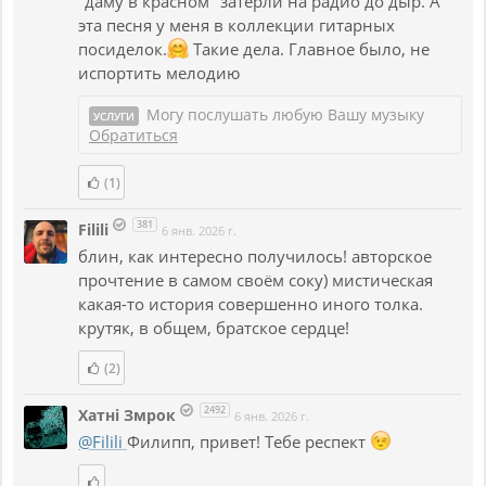
"даму в красном" затёрли на радио до дыр. А
эта песня у меня в коллекции гитарных
посиделок.
Такие дела. Главное было, не
испортить мелодию
Могу послушать любую Вашу музыку
УСЛУГИ
Обратиться
(1)
381
Filili
6 янв. 2026 г.
блин, как интересно получилось! авторское
прочтение в самом своём соку) мистическая
какая-то история совершенно иного толка.
крутяк, в общем, братское сердце!
(2)
2492
Хатнi Змрок
6 янв. 2026 г.
@Filili
Филипп, привет! Тебе респект