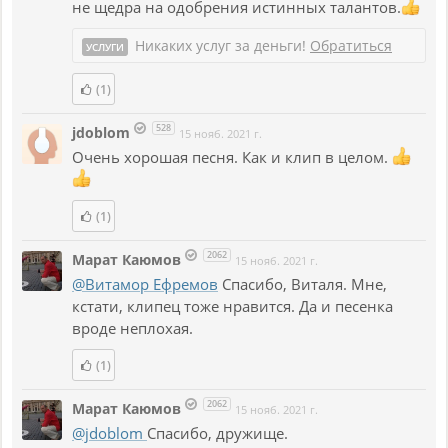
не щедра на одобрения истинных талантов.
Никаких услуг за деньги!
Обратиться
УСЛУГИ
(1)
528
jdoblom
15 нояб. 2021 г.
Очень хорошая песня. Как и клип в целом.
(1)
2062
Марат Каюмов
15 нояб. 2021 г.
@Витамор Ефремов
Спасибо, Виталя. Мне,
кстати, клипец тоже нравится. Да и песенка
вроде неплохая.
(1)
2062
Марат Каюмов
15 нояб. 2021 г.
@jdoblom
Спасибо, дружище.