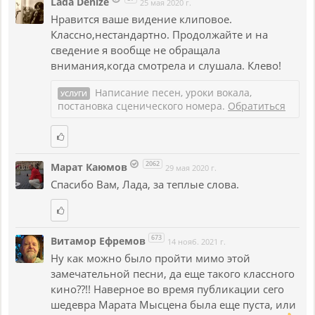
Lada Denize
25 мая 2020 г.
Нравится ваше видение клиповое.
Классно,нестандартно. Продолжайте и на
сведение я вообще не обращала
внимания,когда смотрела и слушала. Клево!
Написание песен, уроки вокала,
УСЛУГИ
постановка сценического номера.
Обратиться
2062
Марат Каюмов
29 мая 2020 г.
Спасибо Вам, Лада, за теплые слова.
673
Витамор Ефремов
14 нояб. 2021 г.
Ну как можно было пройти мимо этой
замечательной песни, да еще такого классного
кино??!! Наверное во время публикации сего
шедевра Марата Мысцена была еще пуста, или