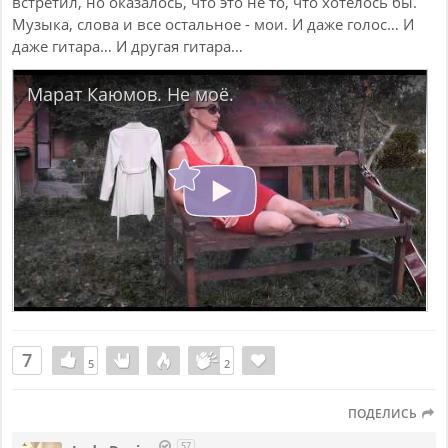
встретил, но оказалось, что это не то, что хотелось бы.
Музыка, слова и все остальное - мои. И даже голос… И
даже гитара… И другая гитара…
Марат Каюмов. Не моё.
7
5
5
2
2
ПОДЕЛИСЬ
57