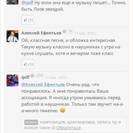
@ipdf
Ну если она еще и музыку пишет... Точно,
быть Лизе звездой.
(1)
55
Алексей Ефентьев
21 мар. 2025 г.
Ой, классная песня, и обложка интересная.
Такую музыку классно в наушниках с утра на
кухне слушать, хотя и вечером тоже класс
(1)
2147
ipdf
21 мар. 2025 г.
@Алексей Ефентьев
Очень рад, что
понравилось. А мне понравилась Ваша
ассоциация. Я иногда утром умываюсь перед
работой в наушниках. Только там звучит на-а-
а-много тяжелее.
композиция, аранжировка, запись ну и
УСЛУГИ
всякое такое )))
Обратиться