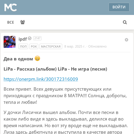
ВОЙТИ
ВСЕ
ipdf
2147
8 мар. 2025 г.
·
Обновлено
ПОП
РОК
МАСТЕРСКАЯ
Два в одном
LiPa - Рассказ (альбом) LiPa - Не игра (песня)
https://onerpm.link/300172316009
Всем привет. Всех девушек присутствующих или
приходящих с праздником 8 МАТРА!!! Солнца, доброты,
тепла и любви!
У дочки Лисички вышел альбом. Почти все песни в
каком либо виде я здесь выкладывал, делился ещё во
время написания. Но вот эту вроде ещё не выкладывал.
Лиза здесь дебютнула и выступила в качестве автора