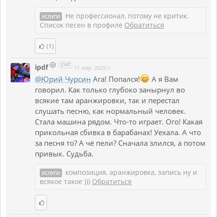
Не профессионал, потому не критик.
УСЛУГИ
Список песен в профиле
Обратиться
(1)
2147
ipdf
11 мар. 2025 г.
@Юрий Чурсин
Ага! Попался!
А я Вам
говорил. Как только глубоко занырнул во
всякие там аранжировки, так и перестал
слушать песню, как нормальный человек.
Стала машина рядом. Что-то играет. Ого! Какая
прикольная сбивка в барабанах! Уехала. А что
за песня то? А чё пели? Сначала злился, а потом
привык. Судьба.
композиция, аранжировка, запись ну и
УСЛУГИ
всякое такое )))
Обратиться