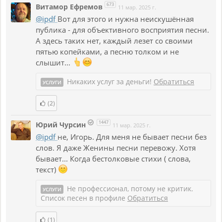
673
Витамор Ефремов
11 мар. 2025 г.
@ipdf
Вот для этого и нужна неискушённая
публика - для объективного восприятия песни.
А здесь таких нет, каждый лезет со своими
пятью копейками, а песню толком и не
слышит...
Никаких услуг за деньги!
Обратиться
УСЛУГИ
(2)
1447
Юрий Чурсин
11 мар. 2025 г.
@ipdf
не, Игорь. Для меня не бывает песни без
слов. Я даже Женины песни перевожу. Хотя
бывает... Когда бестолковые стихи ( слова,
текст)
Не профессионал, потому не критик.
УСЛУГИ
Список песен в профиле
Обратиться
(1)