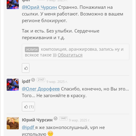
@Юрий Чурсин
Странно. Понажимал на
ссылки. У меня работают. Возможно в вашем
регионе блокируют.
Так и есть. Без улыбки. Сердечные
переживания и т.д.
композиция, аранжировка, запись ну и
УСЛУГИ
всякое такое )))
Обратиться
2147
ipdf
9 мар. 2025 г.
@Олег Дорофеев
Спасибо, конечно, но Вы это...
Того... Не загоняйте в краску.
(1)
1447
Юрий Чурсин
9 мар. 2025 г.
@ipdf
я же законопослушный, vpn не
использую