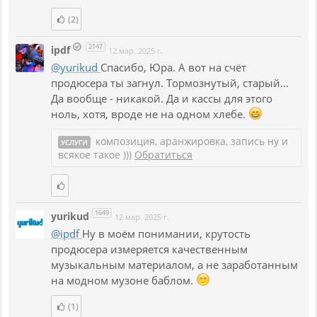
(2)
2147
ipdf
12 мар. 2025 г.
@yurikud
Спасибо, Юра. А вот на счёт
продюсера ты загнул. Тормознутый, старый...
Да вообще - никакой. Да и кассы для этого
ноль, хотя, вроде не на одном хлебе.
композиция, аранжировка, запись ну и
УСЛУГИ
всякое такое )))
Обратиться
1649
yurikud
12 мар. 2025 г.
@ipdf
Ну в моём понимании, крутость
продюсера измеряется качественным
музыкальным материалом, а не заработанным
на модном музоне баблом.
(1)