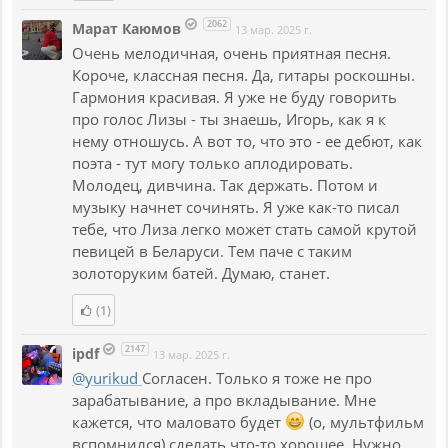
2062
Марат Каюмов
13 мар. 2025 г.
Очень мелодичная, очень приятная песня.
Короче, классная песня. Да, гитары роскошны.
Гармония красивая. Я уже не буду говорить
про голос Лизы - ты знаешь, Игорь, как я к
нему отношусь. А вот то, что это - ее дебют, как
поэта - тут могу только аплодировать.
Молодец, дивчина. Так держать. Потом и
музыку начнет сочинять. Я уже как-то писал
тебе, что Лиза легко может стать самой крутой
певицей в Беларуси. Тем паче с таким
золоторуким батей. Думаю, станет.
(1)
2147
ipdf
13 мар. 2025 г.
@yurikud
Согласен. Только я тоже не про
зарабатывание, а про вкладывание. Мне
кажется, что маловато будет
(о, мультфильм
вспомнился) сделать что-то хорошее. Нужно