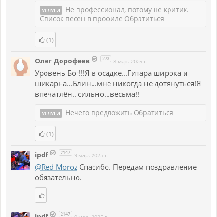
Не профессионал, потому не критик.
УСЛУГИ
Список песен в профиле
Обратиться
(1)
278
Олег Дорофеев
8 мар. 2025 г.
Уровень Бог!!!Я в осадке...Гитара широка и
шикарна...Блин...мне никогда не дотянуться!Я
впечатлён...сильно...весьма!!
Нечего предложить
Обратиться
УСЛУГИ
(1)
2147
ipdf
9 мар. 2025 г.
@Red Moroz
Спасибо. Передам поздравление
обязательно.
2147
ipdf
9 мар. 2025 г.