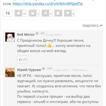
слов.
https://disk.yandex.ru/d/vHrlKAnWNjedTw
16
11
11
1
1
1
1
3
3
ПОДЕЛИСЬ
463
Red Moroz
8 мар. 2025 г.
C Праздником Дочку!!! Хорошая песня,
приятный голос!
... холлу многовато на
общем миксе на мой взгляд.
(1)
1447
Юрий Чурсин
8 мар. 2025 г.
·
Обновлено
НЕ ИГРА - послушал, приятная песня, голос
журчащий, но нужно развивать, мощности не
хватает. И, создалось впечатление, что пела без
улыбки, натянуто.
По первой ссылке прошел - на выбор два
сервиса - ютьюб и инстаграм. оба не доступны