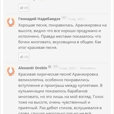
(1)
261
Геннадий Надибаидзе
9 мар. 2025 г.
Хорошая песня, понравилась. Аранжировка на
высоте, видно что все хорошо продумано и
исполнено. Правда местами показалось что
бочки многовато, вкусовщина в общем. Как
итог красивая песня.
(1)
919
Alexandr Drobin
9 мар. 2025 г.
·
Обновлено
Красивая лирическая песня! Аранжировка
великолепна, особенно понравились
вступление и проигрыш между куплетами. В
кульминации показалось барабанов
многовато, но это лишь на мой взгляд. Голос
тоже на высоте, очень чувственный и
приятный. Раз дебют стихов, вслушивался в
слова, слушал несколько раз но не всë