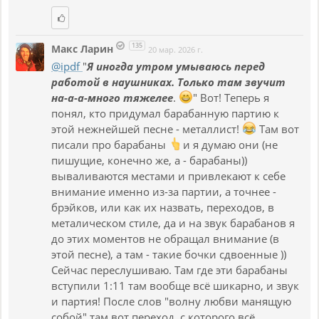
135
Макс Ларин
20 мар. 2026 г.
@ipdf
"
Я иногда утром умываюсь перед
работой в наушниках. Только там звучит
на-а-а-много тяжелее
.
" Вот! Теперь я
понял, кто придумал барабанную партию к
этой нежнейшей песне - металлист!
Там вот
писали про барабаны
и я думаю они (не
пишущие, конечно же, а - барабаны))
вываливаются местами и привлекают к себе
внимание именно из-за партии, а точнее -
брэйков, или как их назвать, переходов, в
металическом стиле, да и на звук барабанов я
до этих моментов не обращал внимание (в
этой песне), а там - такие бочки сдвоенные ))
Сейчас переслушиваю. Там где эти барабаны
вступили 1:11 там вообще всё шикарно, и звук
и партия! После слов "волну любви манящую
собой" там вот переход, с которого всё