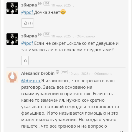
106
збирка
10 мар. 2025 г.
@ipdf
Дочка знает
(1)
106
збирка
10 мар. 2025 г.
·
Обновлено
@ipdf
Если не секрет ..сколько лет девушке и
занималась ли она вокалом с педагогами?
919
Alexandr Drobin
10 мар. 2025 г.
·
Обновлено
@збирка
Я извиняюсь, что встреваю в ваш
разговор. Здесь всë основано на
взаимоуважении и принято так: Если есть
какие то замечания, нужно конкретно
указывать на какой секунде и что конкретно
фальшиво. И это называется помощью и это
может вызвать уважение. Но когда огульно
пишете , что всë хреново и на вопрос о