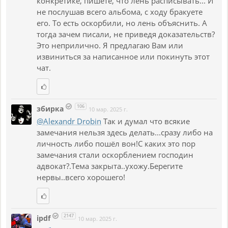
конкретике, пишете, что лень расписывать... И
не послушав всего альбома, с ходу бракуете
его. То есть оскорбили, но лень объяснить. А
тогда зачем писали, не приведя доказательств?
Это неприлично. Я предлагаю Вам или
извиниться за написанное или покинуть этот
чат.
106
збирка
10 мар. 2025 г.
@Alexandr Drobin
Так и думал что всякие
замечания нельзя здесь делать...сразу либо на
личность либо пошёл вон!С каких это пор
замечания стали оскорблением господин
адвокат?.Тема закрыта..ухожу.Берегите
нервы..всего хорошего!
2147
ipdf
10 мар. 2025 г.