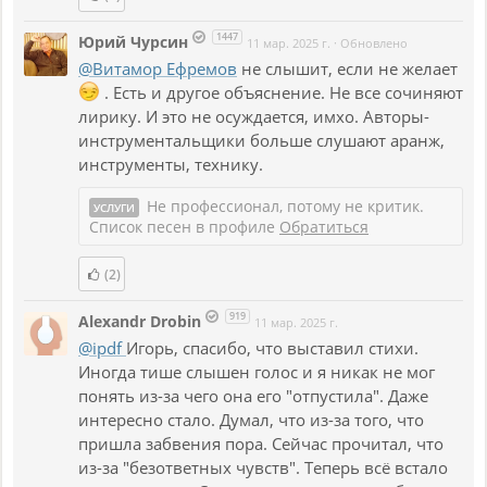
1447
Юрий Чурсин
11 мар. 2025 г.
·
Обновлено
@Витамор Ефремов
не слышит, если не желает
. Есть и другое объяснение. Не все сочиняют
лирику. И это не осуждается, имхо. Авторы-
инструментальщики больше слушают аранж,
инструменты, технику.
Не профессионал, потому не критик.
УСЛУГИ
Список песен в профиле
Обратиться
(2)
919
Alexandr Drobin
11 мар. 2025 г.
@ipdf
Игорь, спасибо, что выставил стихи.
Иногда тише слышен голос и я никак не мог
понять из-за чего она его "отпустила". Даже
интересно стало. Думал, что из-за того, что
пришла забвения пора. Сейчас прочитал, что
из-за "безответных чувств". Теперь всë встало