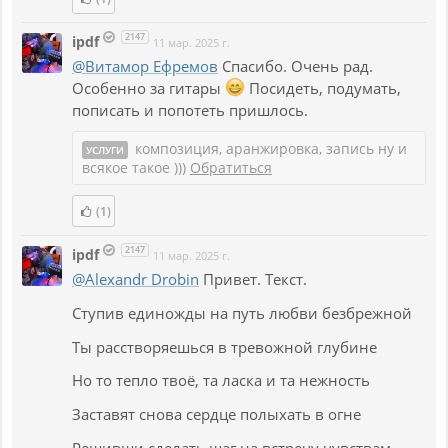
2147
ipdf
11 мар. 2025 г.
@Витамор Ефремов
Спасибо. Очень рад.
Особенно за гитары
Посидеть, подумать,
пописать и попотеть пришлось.
композиция, аранжировка, запись ну и
УСЛУГИ
всякое такое )))
Обратиться
(1)
2147
ipdf
11 мар. 2025 г.
@Alexandr Drobin
Привет. Текст.
Ступив единожды на путь любви безбрежной
Ты расстворяешься в тревожной глубине
Но то тепло твоё, та ласка и та нежность
Заставят снова сердце полыхать в огне