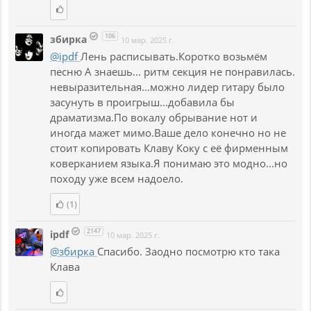
106
збирка
10 мар. 2025 г.
@ipdf
Лень расписывать.Коротко возьмём
песню А знаешь... ритм секция не понравилась.
невыразительная...можно лидер гитару было
засунуть в проигрыш...добавила бы
драматизма.По вокалу обрывание нот и
иногда мажет мимо.Ваше дело конечно но не
стоит копировать Клаву Коку с её фирменным
коверканием языка.Я понимаю это модно...но
походу уже всем надоело.
(1)
2147
ipdf
10 мар. 2025 г.
@збирка
Спасибо. Заодно посмотрю кто така
Клава