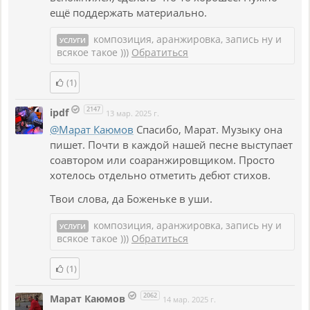
ещё поддержать материально.
композиция, аранжировка, запись ну и
УСЛУГИ
всякое такое )))
Обратиться
(1)
2147
ipdf
13 мар. 2025 г.
@Марат Каюмов
Спасибо, Марат. Музыку она
пишет. Почти в каждой нашей песне выступает
соавтором или соаранжировщиком. Просто
хотелось отдельно отметить дебют стихов.
Твои слова, да Боженьке в уши.
композиция, аранжировка, запись ну и
УСЛУГИ
всякое такое )))
Обратиться
(1)
2062
Марат Каюмов
14 мар. 2025 г.