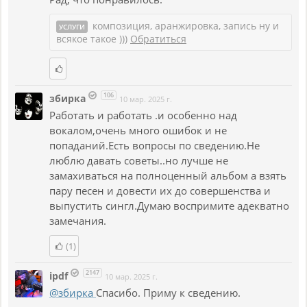
композиция, аранжировка, запись ну и
УСЛУГИ
всякое такое )))
Обратиться
106
збирка
10 мар. 2025 г.
Работать и работать .и особенно над
вокалом,очень много ошибок и не
попаданий.Есть вопросы по сведению.Не
люблю давать советы..но лучше не
замахиваться на полноценный альбом а взять
пару песен и довести их до совершенства и
выпустить сингл.Думаю воспримите адекватно
замечания.
(1)
2147
ipdf
10 мар. 2025 г.
@збирка
Спасибо. Приму к сведению.