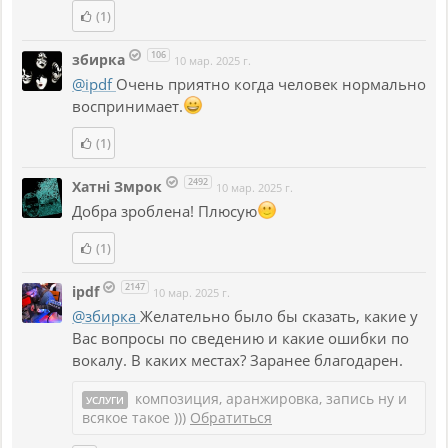
(1)
106
збирка
10 мар. 2025 г.
@ipdf
Очень приятно когда человек нормально
воспринимает.
(1)
2492
Хатнi Змрок
10 мар. 2025 г.
Добра зроблена! Плюсую
(1)
2147
ipdf
10 мар. 2025 г.
@збирка
Желательно было бы сказать, какие у
Вас вопросы по сведению и какие ошибки по
вокалу. В каких местах? Заранее благодарен.
композиция, аранжировка, запись ну и
УСЛУГИ
всякое такое )))
Обратиться