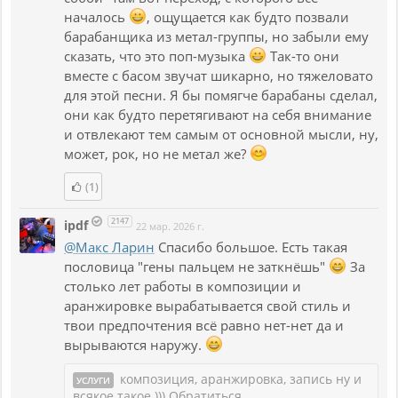
началось
, ощущается как будто позвали
барабанщика из метал-группы, но забыли ему
сказать, что это поп-музыка
Так-то они
вместе с басом звучат шикарно, но тяжеловато
для этой песни. Я бы помягче барабаны сделал,
они как будто перетягивают на себя внимание
и отвлекают тем самым от основной мысли, ну,
может, рок, но не метал же?
(1)
2147
ipdf
22 мар. 2026 г.
@Макс Ларин
Спасибо большое. Есть такая
пословица "гены пальцем не заткнёшь"
За
столько лет работы в композиции и
аранжировке вырабатывается свой стиль и
твои предпочтения всё равно нет-нет да и
вырываются наружу.
композиция, аранжировка, запись ну и
УСЛУГИ
всякое такое )))
Обратиться