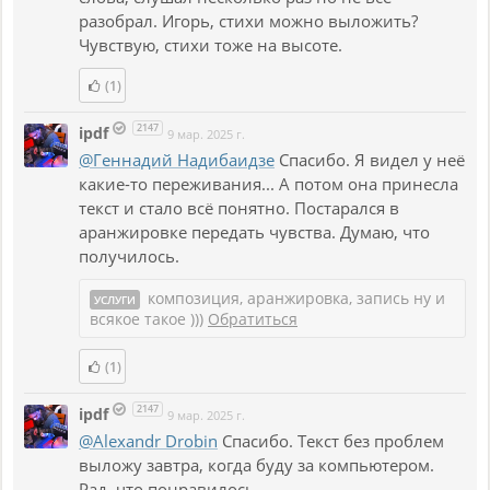
разобрал. Игорь, стихи можно выложить?
Чувствую, стихи тоже на высоте.
(1)
2147
ipdf
9 мар. 2025 г.
@Геннадий Надибаидзе
Спасибо. Я видел у неё
какие-то переживания... А потом она принесла
текст и стало всё понятно. Постарался в
аранжировке передать чувства. Думаю, что
получилось.
композиция, аранжировка, запись ну и
УСЛУГИ
всякое такое )))
Обратиться
(1)
2147
ipdf
9 мар. 2025 г.
@Alexandr Drobin
Спасибо. Текст без проблем
выложу завтра, когда буду за компьютером.
Рад, что понравилось.