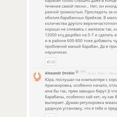
барабан плохо слышно даже в конце с
течение самой песни... Нет, он иногд
разной громкостью. Проследить за ни
обилия барабанных брейков. В мало
количества другого верхнечастотног
хорошо не сливаясь с железом так, к
12000 кгц децибел на 5-7 и сделать 
и в районе 600-800 тоже добавить чу
пробивной малый барабан. Да в при
наушниках.
(2)
917
Alexandr Drobin
20 окт. 2024 г.
·
Обно
Юра, послушал на компьютере с хо
Аранжировка, особенно начало, отли
мне бы так, прям завидки берут.)) ч
барабаны, особенно хай-хет, ну как б
выпирает. Думаю регулировка эквала
ударную установку, что я тебе и пред