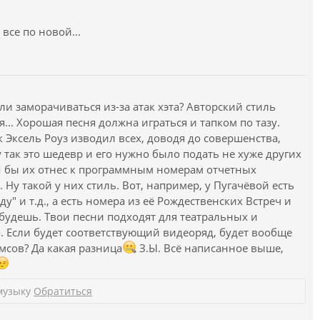
 все по новой...
и заморачиваться из-за атак хэта? Авторский стиль
я... Хорошая песня должна играться и тапком по тазу.
 Эксель Роуз изводил всех, доводя до совершенства,
у так это шедевр и его нужно было подать не хуже других
 Я бы их отнес к программным номерам отчетных
 Ну такой у них стиль. Вот, например, у Пугачёвой есть
ду" и т.д., а есть номера из её Рождественских Встреч и
 будешь. Твои песни подходят для театральных и
. Если будет соответствующий видеоряд, будет вообще
мсов? Да какая разница
З.Ы. Всё написанное выше,
музыку
Обратиться