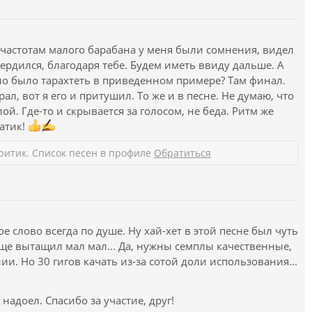
 частотам малого барабана у меня были сомнения, видел
вердился, благодаря тебе. Будем иметь ввиду дальше. А
жно было тарахтеть в приведенном примере? Там финал.
, вот я его и притушил. То же и в песне. Не думаю, что
й. Где-то и скрывается за голосом, не беда. Ритм же
ратик!
ритик. Список песен в профиле
Обратиться
е слово всегда по душе. Ну хай-хет в этой песне был чуть
еще вытащил мал мал... Да, нужны семплы качественные,
и. Но 30 гигов качать из-за сотой доли использования...
 надоел. Спасибо за участие, друг!