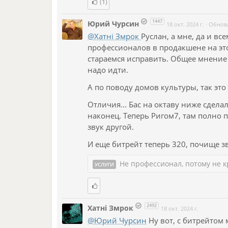
(1)
1447
Юрий Чурсин
18 окт. 2024 г.
·
Обнов
@Хатнi Змрок
Руслан, а мне, да и вс
профессионалов в продакшене на это
стараемся исправить. Общее мнение с
надо идти.
А по поводу домов культуры, так эт
Отличия... Бас на октаву ниже сдела
наконец. Теперь Ригом7, там полно 
звук другой.
И еще битрейт теперь 320, почище з
Не профессионал, потому не к
УСЛУГИ
2492
Хатнi Змрок
18 окт. 2024 г.
@Юрий Чурсин
Ну вот, с битрейтом