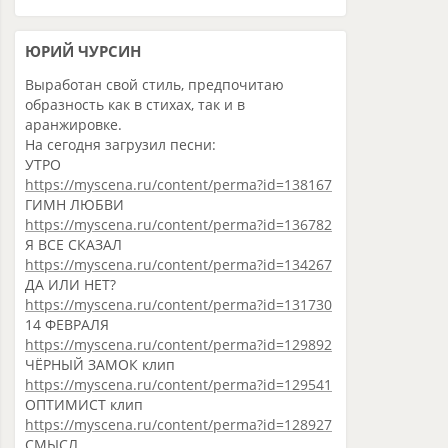
ЮРИЙ ЧУРСИН
Выработан свой стиль, предпочитаю
образность как в стихах, так и в
аранжировке.
На сегодня загрузил песни:
УТРО
https://myscena.ru/content/perma?id=138167
ГИМН ЛЮБВИ
https://myscena.ru/content/perma?id=136782
Я ВСЕ СКАЗАЛ
https://myscena.ru/content/perma?id=134267
ДА ИЛИ НЕТ?
https://myscena.ru/content/perma?id=131730
14 ФЕВРАЛЯ
https://myscena.ru/content/perma?id=129892
ЧËРНЫЙ ЗАМОК клип
https://myscena.ru/content/perma?id=129541
ОПТИМИСТ клип
https://myscena.ru/content/perma?id=128927
СМЫСЛ