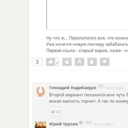
Ну что ж... Перелопатил все, что можн
Уже хочется новую песняру забабахать
Первая ссыла - старый варик, ниже - 
3
3
3
261
Геннадий Надибаидзе
18 окт. 2024 г.
Второй вариант показался мне чуть 
вокал малость торчит. А так по моем
(1)
1447
Юрий Чурсин
18 окт. 2024 г.