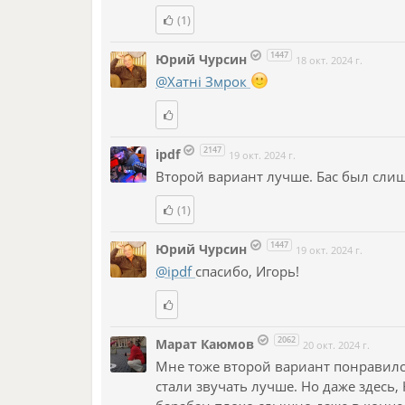
(1)
1447
Юрий Чурсин
18 окт. 2024 г.
@Хатнi Змрок
2147
ipdf
19 окт. 2024 г.
Второй вариант лучше. Бас был слиш
(1)
1447
Юрий Чурсин
19 окт. 2024 г.
@ipdf
спасибо, Игорь!
2062
Марат Каюмов
20 окт. 2024 г.
Мне тоже второй вариант понравился
стали звучать лучше. Но даже здесь,