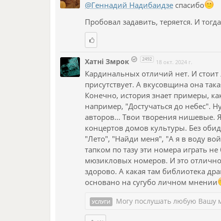
@Геннадий Надибаидзе
спасибо
Пробовал задавить, теряется. И тогда
2492
Хатнi Змрок
18 окт. 2024 г.
Кардинальных отличий нет. И стоит л
присутствует. А вкусовщина она така
Конечно, история знает примеры, как
например, "Достучаться до небес". Н
авторов... Твои творения нишевые.
концертов домов культуры. Без обид.
"Лето", "Найди меня", "А я в воду вой
тапком по тазу эти номера играть не
мюзикловых номеров. И это отлично
здорово. А какая там библиотека дра
основано на сугубо личном мнении
Могу послушать любую Вашу 
УСЛУГИ