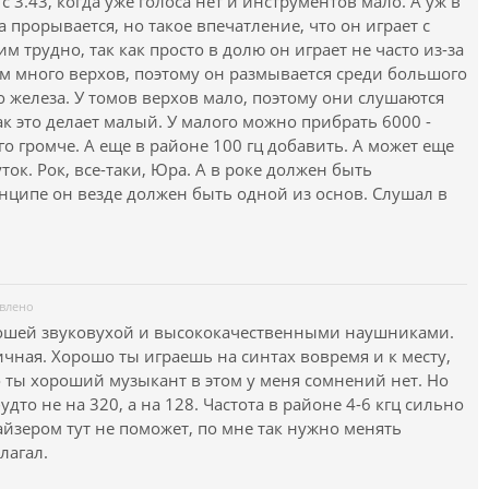
 3.43, когда уже голоса нет и инструментов мало. А уж в
а прорывается, но такое впечатление, что он играет с
м трудно, так как просто в долю он играет не часто из-за
м много верхов, поэтому он размывается среди большого
о железа. У томов верхов мало, поэтому они слушаются
ак это делает малый. У малого можно прибрать 6000 -
его громче. А еще в районе 100 гц добавить. А может еще
ток. Рок, все-таки, Юра. А в роке должен быть
нципе он везде должен быть одной из основ. Слушал в
влено
рошей звуковухой и высококачественными наушниками.
чная. Хорошо ты играешь на синтах вовремя и к месту,
то ты хороший музыкант в этом у меня сомнений нет. Но
удто не на 320, а на 128. Частота в районе 4-6 кгц сильно
йзером тут не поможет, по мне так нужно менять
лагал.