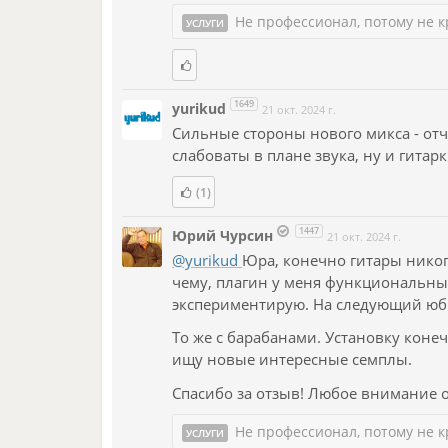
Не профессионал, потому не к
УСЛУГИ
1649
yurikud
21 окт. 2024 г.
Сильные стороны нового микса - отч
слабоваты в плане звука, ну и гитар
(1)
1447
Юрий Чурсин
21 окт. 2024 г.
@yurikud
Юра, конечно гитары никог
чему, плагин у меня функциональны
экспериментирую. На следующий юби
То же с барабанами. Установку конеч
ищу новые интересные семплы.
Спасибо за отзыв! Любое внимание 
Не профессионал, потому не к
УСЛУГИ