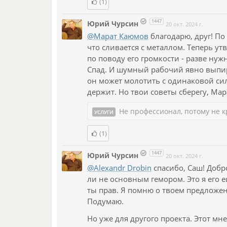
(1)
1447
Юрий Чурсин
20 окт. 2024 г.
@Марат Каюмов
благодарю, друг! По
что сливается с металлом. Теперь ут
по поводу его громкости - разве ну
Спад. И шумный рабочий явно выпирал
он может молотить с одинаковой сило
держит. Но твои советы сберегу, Ма
Не профессионал, потому не к
УСЛУГИ
(1)
1447
Юрий Чурсин
20 окт. 2024 г.
@Alexandr Drobin
спасибо, Саш! Добро
ли не основным гемором. Это я его 
ты прав. Я помню о твоем предложени
Подумаю.
Но уже для другого проекта. Этот мне