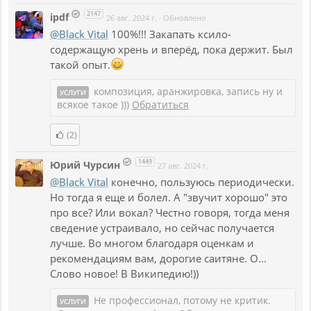
2147
ipdf
26 авг. 2024 г.
·
Обновлено
@Black Vital
100%!!! Закапать ксило-
содержащую хрень и вперёд, пока держит. Был
такой опыт.
композиция, аранжировка, запись ну и
УСЛУГИ
всякое такое )))
Обратиться
(2)
1449
Юрий Чурсин
27 авг. 2024 г.
@Black Vital
конечно, пользуюсь периодически.
Но тогда я еще и болел. А "звучит хорошо" это
про все? Или вокал? Честно говоря, тогда меня
сведение устраивало, но сейчас получается
лучше. Во многом благодаря оценкам и
рекомендациям вам, дорогие саитяне. О...
Слово новое! В Википедию!))
Не профессионал, потому не критик.
УСЛУГИ