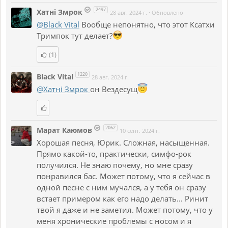
2497
Хатнi Змрок
28 авг. 2024 г.
·
Обновлено
@Black Vital
Вообще непонятно, что этот Ксатхи
Тримпок тут делает?
(1)
1220
Black Vital
28 авг. 2024 г.
@Хатнi Змрок
он Вездесущ
2062
Марат Каюмов
10 сент. 2024 г.
Хорошая песня, Юрик. Сложная, насыщенная.
Прямо какой-то, практически, симфо-рок
получился. Не знаю почему, но мне сразу
понравился бас. Может потому, что я сейчас в
одной песне с ним мучался, а у тебя он сразу
встает примером как его надо делать... Ринит
твой я даже и не заметил. Может потому, что у
меня хронические проблемы с носом и я