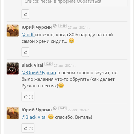
Список песен в профиле
Обратиться
1449
Юрий Чурсин
27 авг. 2024 г.
@ipdf
конечно, когда 80% народу на етой
самой хрени сидит...
1220
Black Vital
27 авг. 2024 г.
@Юрий Чурсин
в целом хорошо звучит, не
было желания что-то обругать (как делает
Руслан в песнях)
(1)
1449
Юрий Чурсин
27 авг. 2024 г.
@Black Vital
спасибо, Виталь!
(1)