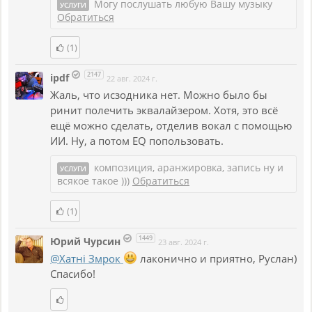
Могу послушать любую Вашу музыку
УСЛУГИ
Обратиться
(1)
2147
ipdf
22 авг. 2024 г.
Жаль, что исзодника нет. Можно было бы
ринит полечить эквалайзером. Хотя, это всё
ещё можно сделать, отделив вокал с помощью
ИИ. Ну, а потом EQ попользовать.
композиция, аранжировка, запись ну и
УСЛУГИ
всякое такое )))
Обратиться
(1)
1449
Юрий Чурсин
23 авг. 2024 г.
@Хатнi Змрок
лаконично и приятно, Руслан)
Спасибо!