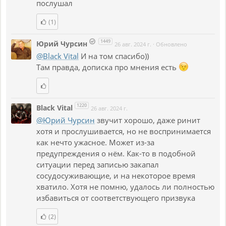
послушал
(1)
1449
Юрий Чурсин
26 авг. 2024 г.
·
Обновлено
@Black Vital
И на том спасибо))
Там правда, дописка про мнения есть
1220
Black Vital
26 авг. 2024 г.
@Юрий Чурсин
звучит хорошо, даже ринит
хотя и прослушивается, но не воспринимается
как нечто ужасное. Может из-за
предупреждения о нём. Как-то в подобной
ситуации перед записью закапал
сосудосуживающие, и на некоторое время
хватило. Хотя не помню, удалось ли полностью
избавиться от соответствующего призвука
(2)