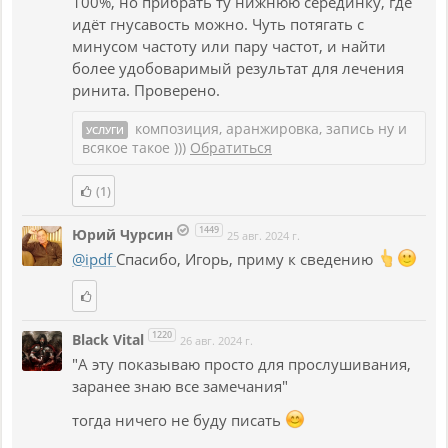
100%, но прибрать ту нижнюю серединку, где
идёт гнусавость можно. Чуть потягать с
минусом частоту или пару частот, и найти
более удобоваримый результат для лечения
ринита. Проверено.
композиция, аранжировка, запись ну и
УСЛУГИ
всякое такое )))
Обратиться
(1)
1449
Юрий Чурсин
25 авг. 2024 г.
@ipdf
Спасибо, Игорь, приму к сведению
1220
Black Vital
26 авг. 2024 г.
"А эту показываю просто для прослушивания,
заранее знаю все замечания"
тогда ничего не буду писать