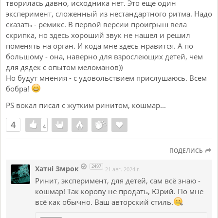
творилась давно, исходника нет. Это еще один
эксперимент, сложенный из нестандартного ритма. Надо
сказать - ремикс. В первой версии проигрыш вела
скрипка, но здесь хороший звук не нашел и решил
поменять на орган. И кода мне здесь нравится. А по
большому - она, наверно для взрослеющих детей, чем
для дядек с опытом меломанов))
Но будут мнения - с удовольствием прислушаюсь. Всем
бобра!
PS вокал писал с жутким ринитом, кошмар...
4
4
4
ПОДЕЛИСЬ
2497
Хатнi Змрок
21 авг. 2024 г.
Ринит, эксперимент, для детей, сам всё знаю -
кошмар! Так корову не продать, Юрий. По мне
всё как обычно. Ваш авторский стиль.