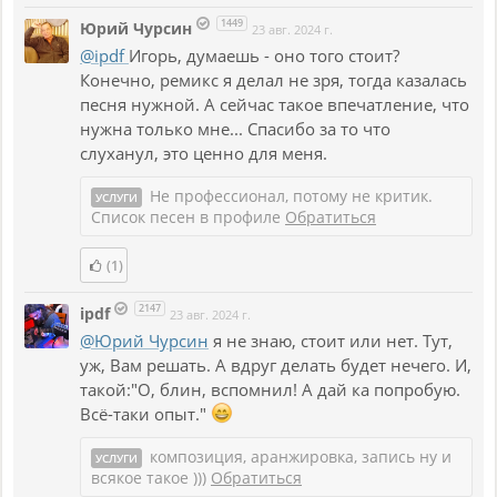
1449
Юрий Чурсин
23 авг. 2024 г.
@ipdf
Игорь, думаешь - оно того стоит?
Конечно, ремикс я делал не зря, тогда казалась
песня нужной. А сейчас такое впечатление, что
нужна только мне... Спасибо за то что
слуханул, это ценно для меня.
Не профессионал, потому не критик.
УСЛУГИ
Список песен в профиле
Обратиться
(1)
2147
ipdf
23 авг. 2024 г.
@Юрий Чурсин
я не знаю, стоит или нет. Тут,
уж, Вам решать. А вдруг делать будет нечего. И,
такой:"О, блин, вспомнил! А дай ка попробую.
Всё-таки опыт."
композиция, аранжировка, запись ну и
УСЛУГИ
всякое такое )))
Обратиться