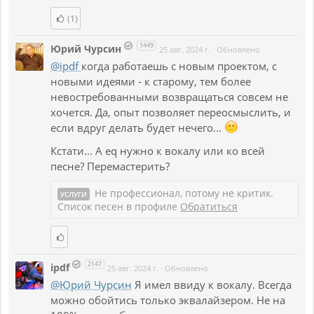
(1)
1449
Юрий Чурсин
25 авг. 2024 г.
·
Обновлено
@ipdf
когда работаешь с новым проектом, с
новыми идеями - к старому, тем более
невостребованными возвращаться совсем не
хочется. Да, опыт позволяет переосмыслить, и
если вдруг делать будет нечего...
Кстати... А eq нужно к вокалу или ко всей
песне? Перемастерить?
Не профессионал, потому не критик.
УСЛУГИ
Список песен в профиле
Обратиться
2147
ipdf
25 авг. 2024 г.
·
Обновлено
@Юрий Чурсин
Я имел ввиду к вокалу. Всегда
можно обойтись только эквалайзером. Не на