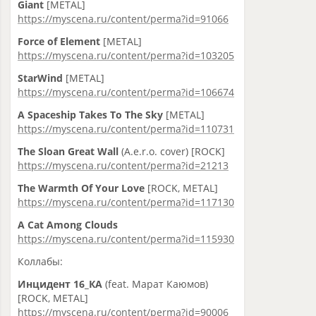
Giant
[METAL]
https://myscena.ru/content/perma?id=91066
Force of Element
[METAL]
https://myscena.ru/content/perma?id=103205
StarWind
[METAL]
https://myscena.ru/content/perma?id=106674
A Spaceship Takes To The Sky
[METAL]
https://myscena.ru/content/perma?id=110731
The Sloan Great Wall
(A.e.r.o. cover) [ROCK]
https://myscena.ru/content/perma?id=21213
The Warmth Of Your Love
[ROCK, METAL]
https://myscena.ru/content/perma?id=117130
A Cat Among Clouds
https://myscena.ru/content/perma?id=115930
Коллабы:
Инцидент 16_КА
(feat. Марат Каюмов)
[ROCK, METAL]
https://myscena.ru/content/perma?id=90006