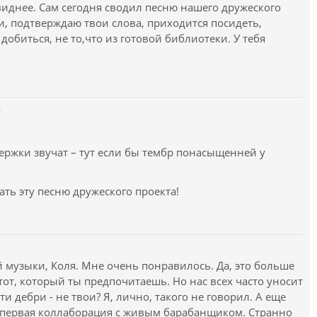
виднее. Сам сегодня сводил песню нашего дружеского
, подтверждаю твои слова, приходится посидеть,
добиться, не то,что из готовой библиотеки. У тебя
.
держки звучат – тут если бы тембр понасыщенней у
ть эту песню дружеского проекта!
й музыки, Коля. Мне очень понравилось. Да, это больше
тот, который ты предпочитаешь. Но нас всех часто уносит
эти дебри - не твои? Я, лично, такого не говорил. А еще
- первая коллаборация с живым барабанщиком. Странно