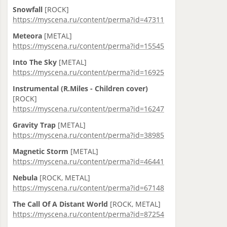
Snowfall
[ROCK]
https://myscena.ru/content/perma?id=47311
Meteora
[METAL]
https://myscena.ru/content/perma?id=15545
Into The Sky
[METAL]
https://myscena.ru/content/perma?id=16925
Instrumental (R.Miles - Children cover)
[ROCK]
https://myscena.ru/content/perma?id=16247
Gravity Trap
[METAL]
https://myscena.ru/content/perma?id=38985
Magnetic Storm
[METAL]
https://myscena.ru/content/perma?id=46441
Nebula
[ROCK, METAL]
https://myscena.ru/content/perma?id=67148
The Call Of A Distant World
[ROCK, METAL]
https://myscena.ru/content/perma?id=87254