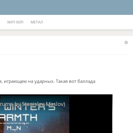
ХИП-ХОП
МЕТАЛ
, играющем на ударных. Такая вот баллада
rums by Stanislav Maslov)