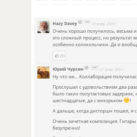
945
Hazy Davey
27 февр. 2024 г.
Очень хорошо получилось, весьма и
это сложный процесс, но результат 
особенно колокольчики. Да и вооб
(1)
1447
Юрий Чурсин
27 февр. 2024 г.
Ну что же... Коллаборация получилась
Прослушал с удовольствием два раза.
было таких полутактовых задержек, н
шестнадцатые, да с вихорьком
!
А дальше, когда дисторшн пошел, я со
Очень зачетная композиция. Гитары
безупречно!