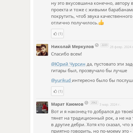
ну это вкусовшина конечно, автору 
проекта и тоже с живыми барабанами
покрутить, чтоб звука качественного 
отлично получилось.
(1)
2223
Николай Меркулов
28 февр. 2024 г
Спасибо всем!
@Юрий Чурсин
да, пустовато эти за
гитары был, прозвучало бы лучше
@yurikud
интересно было бы послуша
(1)
2062
Марат Каюмов
3 мар. 2024 г.
Вот и я наконец-то добрался до твое
тянет на традиционный рок, а не на 
в другие дебри. Хотя кто сказал, что 
приятно говорить, но по-моему это 