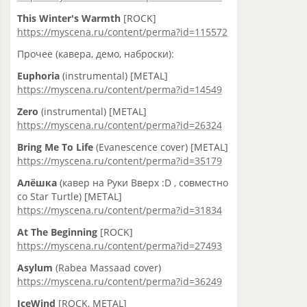
This Winter's Warmth
[ROCK]
https://myscena.ru/content/perma?id=115572
Прочее (кавера, демо, наброски):
Euphoria
(instrumental) [METAL]
https://myscena.ru/content/perma?id=14549
Zero
(instrumental) [METAL]
https://myscena.ru/content/perma?id=26324
Bring Me To Life
(Evanescence cover) [METAL]
https://myscena.ru/content/perma?id=35179
Алёшка
(кавер на Руки Вверх :D , совместно
со Star Turtle) [METAL]
https://myscena.ru/content/perma?id=31834
At The Beginning
[ROCK]
https://myscena.ru/content/perma?id=27493
Asylum
(Rabea Massaad cover)
https://myscena.ru/content/perma?id=36249
IceWind
[ROCK, METAL]