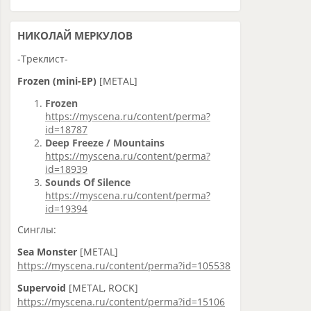
НИКОЛАЙ МЕРКУЛОВ
-Треклист-
Frozen (mini-EP)
[METAL]
Frozen
https://myscena.ru/content/perma?
id=18787
Deep Freeze / Mountains
https://myscena.ru/content/perma?
id=18939
Sounds Of Silence
https://myscena.ru/content/perma?
id=19394
Синглы:
Sea Monster
[METAL]
https://myscena.ru/content/perma?id=105538
Supervoid
[METAL, ROCK]
https://myscena.ru/content/perma?id=15106