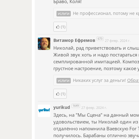
Браво, Коля!
Не профессионал, потому не к
УСЛУГИ
(1)
673
Витамор Ефремов
27 февр. 2024 г.
Николай, рад приветствовать и слыша
Живой звук хоть и надо постараться 
семплированной имитацией. Компози
грустное настроение, поэтому какое
Никаких услуг за деньги!
Обра
УСЛУГИ
(1)
1649
yurikud
27 февр. 2024 г.
Здесь, на "Мы Сцена" на данный мом
удовольствием, ты Николай один из
отдалённо напомнила Ваевскую For T
получилось. Барабаны отлично звуч