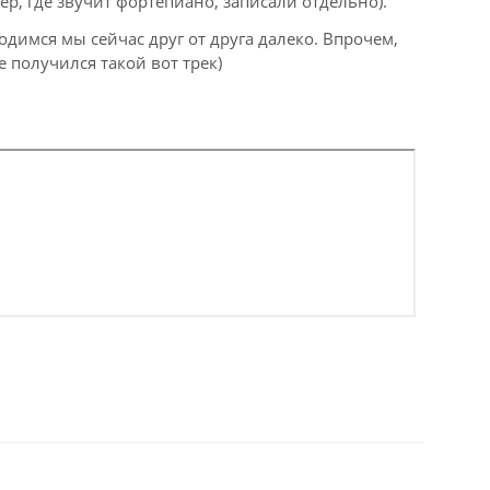
ер, где звучит фортепиано, записали отдельно).
димся мы сейчас друг от друга далеко. Впрочем,
е получился такой вот трек)