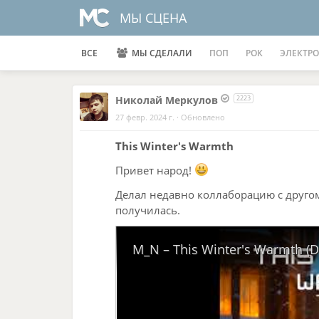
МЫ СЦЕНА
ВСЕ
МЫ СДЕЛАЛИ
ПОП
РОК
ЭЛЕКТРО
Николай Меркулов
2223
27 февр. 2024 г.
·
Обновлено
This Winter's Warmth
Привет народ!
Делал недавно коллаборацию с другом
получилась.
M_N – This Winter's Warmth (D