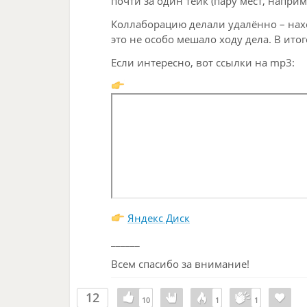
почти за один тейк (пару мест, наприм
Коллаборацию делали удалённо – нахо
это не особо мешало ходу дела. В итог
Если интересно, вот ссылки на mp3:
Яндекс Диск
______
Всем спасибо за внимание!
12
10
10
1
1
1
1