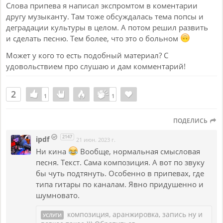
Слова припева я написал экспромтом в коментарии
другу музыканту. Там тоже обсуждалась тема попсы и
деградации культуры в целом. А потом решил развить
и сделать песню. Тем более, что это о больном
Может у кого то есть подобный материал? С
удовольствием про слушаю и дам комментарий!
2
1
1
1
1
ПОДЕЛИСЬ
2147
ipdf
21 июн. 2023 г.
Ни кина
Вообще, нормальная смысловая
песня. Текст. Сама композиция. А вот по звуку
бы чуть подтянуть. Особенно в припевах, где
типа гитары по каналам. Явно придушенно и
шумновато.
композиция, аранжировка, запись ну и
УСЛУГИ