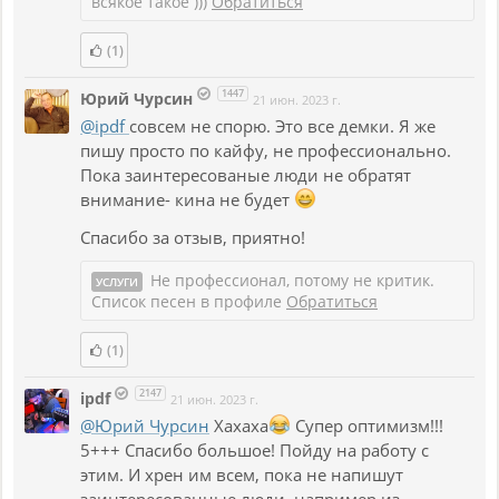
всякое такое )))
Обратиться
(1)
1447
Юрий Чурсин
21 июн. 2023 г.
@ipdf
совсем не спорю. Это все демки. Я же
пишу просто по кайфу, не профессионально.
Пока заинтересованые люди не обратят
внимание- кина не будет
Спасибо за отзыв, приятно!
Не профессионал, потому не критик.
УСЛУГИ
Список песен в профиле
Обратиться
(1)
2147
ipdf
21 июн. 2023 г.
@Юрий Чурсин
Хахаха
Супер оптимизм!!!
5+++ Спасибо большое! Пойду на работу с
этим. И хрен им всем, пока не напишут
заинтересованные люди, например из