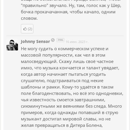
"правильно" звучало. Ну, там, голос как у Шер,
бочка прокачачанная, чтобы качало, одним
словом.
(2)
3986
Johnny Sensor
16 июн. 2023 г.
Не могу судить о коммерческом успехе и
массовой популярности, как чел в этом
малосведующий. Скажу лишь своё частное
имхо, что музыка кончается и талант увядает,
когда автор начинает пытаться угодить
слушателю, подстраиваться под некие
шаблоны и рамки. Кому-то удаётся в таком
поле благоденствовать, но всё это однодневки,
чья известность смоется завтрашними,
сиюминутными же веяниями без следа. Много
примеров, когда однажды попавший в струю
музыкант достигал мировой славы, но не
желая превращаться в Дитера Болена,