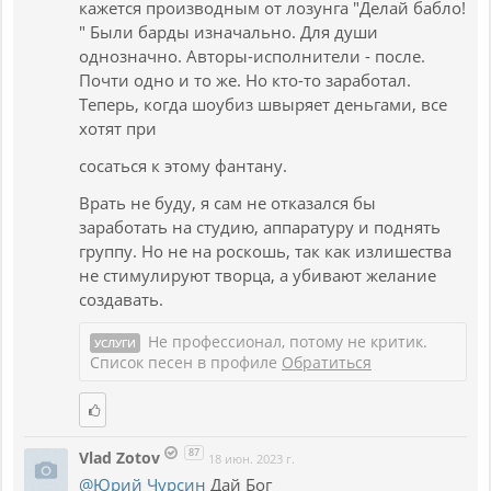
кажется производным от лозунга "Делай бабло!
" Были барды изначально. Для души
однозначно. Авторы-исполнители - после.
Почти одно и то же. Но кто-то заработал.
Теперь, когда шоубиз швыряет деньгами, все
хотят при
сосаться к этому фантану.
Врать не буду, я сам не отказался бы
заработать на студию, аппаратуру и поднять
группу. Но не на роскошь, так как излишества
не стимулируют творца, а убивают желание
создавать.
Не профессионал, потому не критик.
УСЛУГИ
Список песен в профиле
Обратиться
87
Vlad Zotov
18 июн. 2023 г.
@Юрий Чурсин
Дай Бог