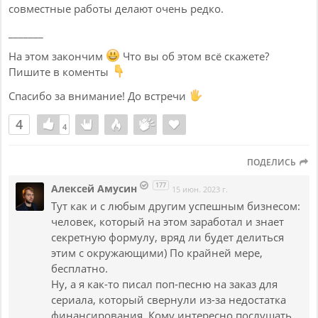
совместные работы делают очень редко.
_______
На этом закончим
Что вы об этом всё скажете?
Пишите в коменты
Спасибо за внимание! До встречи
4
4
4
ПОДЕЛИСЬ
177
Алексей Амусин
15 июн. 2023 г.
Тут как и с любым другим успешным бизнесом:
человек, который на этом заработал и знает
секретную формулу, вряд ли будет делиться
этим с окружающими) По крайней мере,
бесплатно.
Ну, а я как-то писал поп-песню на заказ для
сериала, который свернули из-за недостатка
финансирования. Кому интересно послушать,