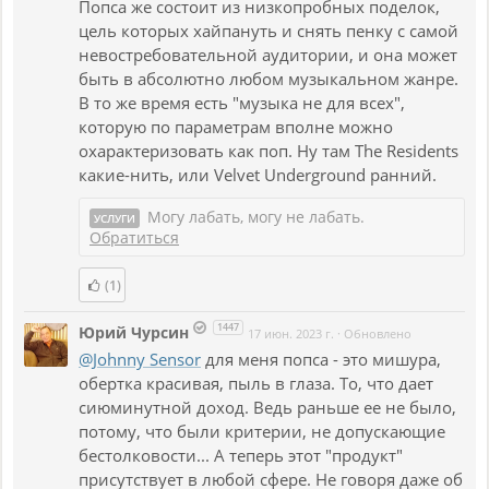
Попса же состоит из низкопробных поделок,
цель которых хайпануть и снять пенку с самой
невостребовательной аудитории, и она может
быть в абсолютно любом музыкальном жанре.
В то же время есть "музыка не для всех",
которую по параметрам вполне можно
охарактеризовать как поп. Ну там The Residents
какие-нить, или Velvet Underground ранний.
Могу лабать, могу не лабать.
УСЛУГИ
Обратиться
(1)
1447
Юрий Чурсин
17 июн. 2023 г.
·
Обновлено
@Johnny Sensor
для меня попса - это мишура,
обертка красивая, пыль в глаза. То, что дает
сиюминутной доход. Ведь раньше ее не было,
потому, что были критерии, не допускающие
бестолковости... А теперь этот "продукт"
присутствует в любой сфере. Не говоря даже об