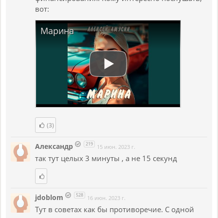
вот:
Марина
(3)
219
Александр
15 июн. 2023 г.
так тут целых 3 минуты , а не 15 секунд
528
jdoblom
16 июн. 2023 г.
Тут в советах как бы противоречие. С одной