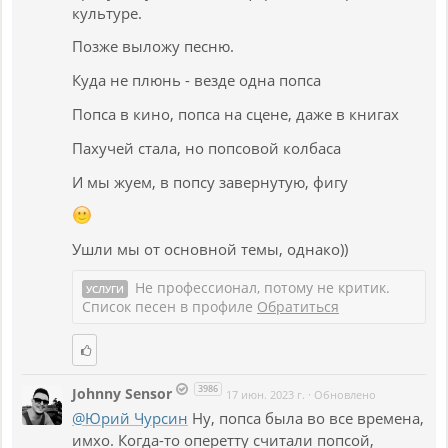
культуре.
Позже выложу песню.
Куда не плюнь - везде одна попса
Попса в кино, попса на сцене, даже в книгах
Пахучей стала, но попсовой колбаса
И мы жуем, в попсу завернутую, фигу
Ушли мы от основной темы, однако))
Не профессионал, потому не критик.
УСЛУГИ
Список песен в профиле
Обратиться
3986
Johnny Sensor
17 июн. 2023 г.
·
Обновлено
@Юрий Чурсин
Ну, попса была во все времена,
имхо. Когда-то оперетту считали попсой,