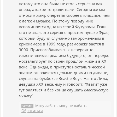
потому что она была не столь серьёзна как
опера, а какое-то трали-вали. Сегодня же мы
относим жанр оперетты скорее к классике, чем
к лёгкой музыке. По этому поводу мне
вспоминается одна из серий Футурамы. Если
кто не знал, это сериал о простом чуваке Фрае,
который будучи случайно замороженным в
криокамере в 1999 году, размораживается в
3000. Приспосабливаясь к невероятно
изменившимся реалиям будущего, он нередко
ностальгирует по своей прошлой жизни в ХХ
веке. Однажды, в приступе ностальгической
апатии он валяется целыми днями на диване,
слушая на бумбоксе Beastie Boys. На что Лила,
девушка XXX века, ему и говорит: "Хватит уже
тут валяться и без конца слушать
классическую
музыку
"...
Могу лабать, могу не лабать.
УСЛУГИ
Обратиться