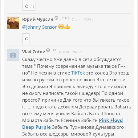
(1)
1447
Юрий Чурсин
17 июн. 2023 г.
@Johnny Sensor
87
Vlad Zotov
18 июн. 2023 г.
Скажу честно Уже давно в сети обсуждается
тема " Почему современная музыка такое Г---
но" Но песни в стиле
TikTok
это конец Это трэш
или по русски откровенно жопа Это не песни
Это дерьмо Я пришёл к выводу что я никогда
не смогу написать такой ( шедевр) По одной
простой причине Для того что бы писать такое
г...... надо стать дебилом Деградировать Забыть
всё чему меня учили Забыть Баха .Шопена
Моцарта Забыть Есенина Забыть
Pink
Floyd
Deep
Purple
Забыть Тухманова Дунаевского
Забыть все шедевры мировой культуры