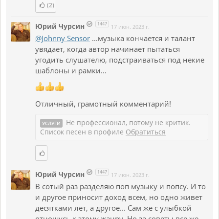
(2)
1447
Юрий Чурсин
17 июн. 2023 г.
@Johnny Sensor
...музыка кончается и талант
увядает, когда автор начинает пытаться
угодить слушателю, подстраиваться под некие
шаблоны и рамки...
Отличный, грамотный комментарий!
Не профессионал, потому не критик.
УСЛУГИ
Список песен в профиле
Обратиться
1447
Юрий Чурсин
17 июн. 2023 г.
В сотый раз разделяю поп музыку и попсу. И то
и другое приносит доход всем, но одно живет
десятками лет, а другое... Сам же с улыбкой
отношусь к этому жанру. Но за советы все же