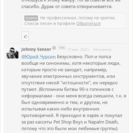
спасибо. Дурак от совета отворачивается.
Не профессионал, потому не критик.
УСЛУГИ
Список песен в профиле
Обратиться
3986
Johnny Sensor
17 июн. 2023 г.
·
Обновлено
@Юрий Чурсин
Безусловно. Поп и попса
вообще не синонимы, хотя некоторые люди,
которым просто не заходит, например,
звучание электронных инструментов, или
отсутствие некой "истошности", их нередко
путают. (Вспомним битвы 90-х гопников с
неформалами - они меня всегда смешили, т.к. я
был одновременно и тем, и другим, не
испытывая каких-либо внутренних
противоречий. Я приходил в ларёк и покупал
за раз кассеты Pet Shop Boys и Napalm Death,
потому что это были мои любимые группы).