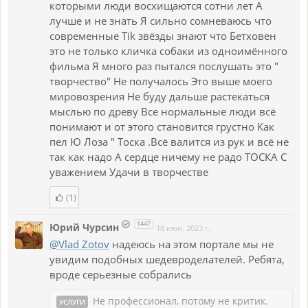
которыми люди восхищаются сотни лет А
лучше и не знать Я сильно сомневаюсь что
современные Tik звёзды знают что Бетховен
это не только кличка собаки из одноимённого
фильма Я много раз пытался послушать это "
творчество" Не получалось Это выше моего
мировозрения Не буду дальше растекаться
мыслью по древу Все нормальные люди всё
понимают и от этого становится грустно Как
пел Ю Лоза " Тоска .Всё валится из рук и всё не
так как надо А сердце ничему не радо ТОСКА С
уважением Удачи в творчестве
(1)
1447
Юрий Чурсин
18 июн. 2023 г.
@Vlad Zotov
надеюсь на этом портале мы не
увидим подобных шедевроделателей. Ребята,
вроде серьезные собрались
Не профессионал, потому не критик.
УСЛУГИ