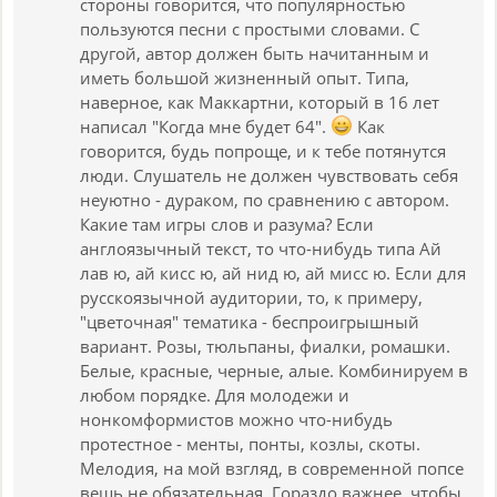
стороны говорится, что популярностью
пользуются песни с простыми словами. С
другой, автор должен быть начитанным и
иметь большой жизненный опыт. Типа,
наверное, как Маккартни, который в 16 лет
написал "Когда мне будет 64".
Как
говорится, будь попроще, и к тебе потянутся
люди. Слушатель не должен чувствовать себя
неуютно - дураком, по сравнению с автором.
Какие там игры слов и разума? Если
англоязычный текст, то что-нибудь типа Ай
лав ю, ай кисс ю, ай нид ю, ай мисс ю. Если для
русскоязычной аудитории, то, к примеру,
"цветочная" тематика - беспроигрышный
вариант. Розы, тюльпаны, фиалки, ромашки.
Белые, красные, черные, алые. Комбинируем в
любом порядке. Для молодежи и
нонкомформистов можно что-нибудь
протестное - менты, понты, козлы, скоты.
Мелодия, на мой взгляд, в современной попсе
вещь не обязательная. Гораздо важнее, чтобы