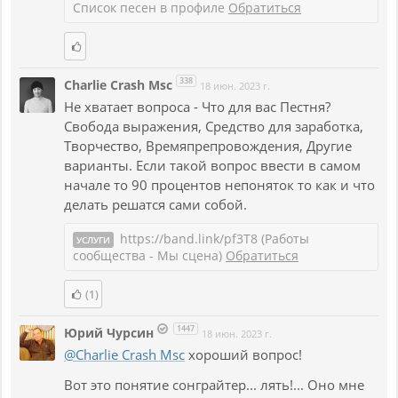
Список песен в профиле
Обратиться
338
Charlie Crash Msc
18 июн. 2023 г.
Не хватает вопроса - Что для вас Пестня?
Свобода выражения, Средство для заработка,
Творчество, Времяпрепровождения, Другие
варианты. Если такой вопрос ввести в самом
начале то 90 процентов непоняток то как и что
делать решатся сами собой.
https://band.link/pf3T8 (Работы
УСЛУГИ
сообщества - Мы сцена)
Обратиться
(1)
1447
Юрий Чурсин
18 июн. 2023 г.
@Charlie Crash Msc
хороший вопрос!
Вот это понятие сонграйтер... лять!... Оно мне