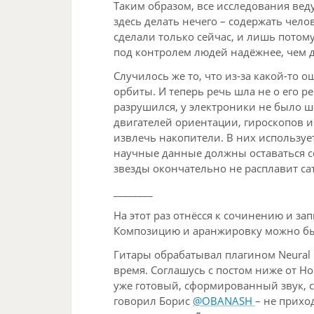
Таким образом, все исследования ве
здесь делать нечего – содержать чело
сделали только сейчас, и лишь потому
под контролем людей надёжнее, чем 
Случилось же то, что из-за какой-то
орбиты. И теперь речь шла не о его ре
разрушился, у электроники не было ш
двигателей ориентации, гироскопов 
извлечь накопители. В них используе
научные данные должны оставаться со
звезды окончательно не расплавит с
________
На этот раз отнёсся к сочинению и з
Композицию и аранжировку можно было
Гитары обрабатывал плагином Neural D
время. Соглашусь с постом ниже от Но
уже готовый, сформированный звук, с
говорил Борис
@OBANASH
– не прихо