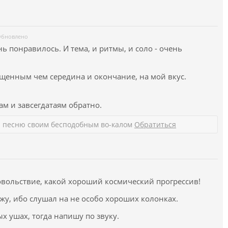
бновлено
ь понравилось. И тема, и ритмы, и соло - очень
щенным чем середина и окончание, на мой вкус.
ам и завсегдатаям обратно.
 песню своим бесподобным во-калом
Обратиться
овольствие, какой хороший космический прогрессив!
ажу, ибо слушал на не особо хороших колонках.
х ушах, тогда напишу по звуку.