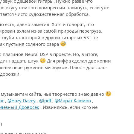
у звук с дешевой гитары. Нужно разве что
о вкусу немного компрессии накинуть, если уже
стаётся чисто художественная обработка.
 есть, давно заметил. Хотя и говорят, что
ирован вхлам из-за самой природы перегруза.
я глубина, которой в других гитарных VST не
как пустыня солёного озера
плагинов Neural DSP в проекте. Но, в итоге,
. одиннадцать штук
Для риффа сделал две копии
менее перегруженными звуком. Плюс – для соло-
 дорожки.
т музыкантам сайта, чьё творчество знаю давно
or
,
@Hazy Davey
,
@ipdf
,
@Марат Каюмов
,
лезный Дровосек
. Извиняюсь, если кого не
)