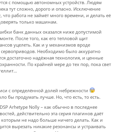
дутся с помощью автономных устройств. Людям
века тут сложно, дорого и опасно. Исключение
, что работа не займёт много времени, и делать её
доверять только машинам.
 ошибки банк данных оказался ниже допустимой
монте. После того, как его тепловой щит
ансов уцелеть. Как и у механизмов вроде
и сервоприводов. Необходимо было аккуратно
тся достаточно надёжная технология, и ценные
хранности. По крайней мере до тех пор, пока свет
ателлит…
аписи с определённой долей небрежности
 бы продумать лучше. Но, что есть, то есть.
SP Arhetype Nolly – как обычно в последнее
востей, действительно эта серия плагинов даёт
 которым не надо больше ничего делать. Как и
дится вырезать никакие резонансы и устраивать