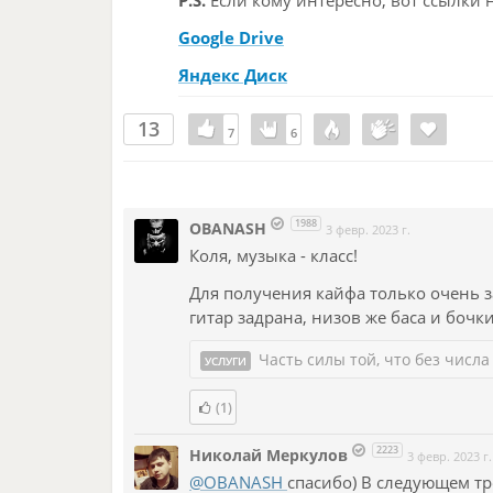
P.S.
Если кому интересно, вот ссылки н
Google Drive
Яндекс Диск
13
7
7
6
6
1988
OBANASH
3 февр. 2023 г.
Коля, музыка - класс!
Для получения кайфа только очень з
гитар задрана, низов же баса и бочки 
Часть силы той, что без числа
УСЛУГИ
(1)
2223
Николай Меркулов
3 февр. 2023 г.
@OBANASH
спасибо) В следующем тр