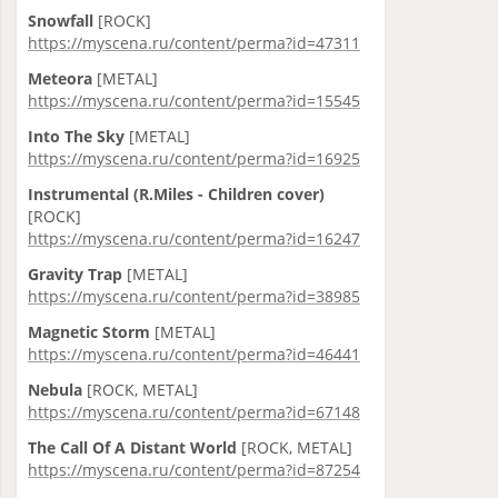
Snowfall
[ROCK]
https://myscena.ru/content/perma?id=47311
Meteora
[METAL]
https://myscena.ru/content/perma?id=15545
Into The Sky
[METAL]
https://myscena.ru/content/perma?id=16925
Instrumental (R.Miles - Children cover)
[ROCK]
https://myscena.ru/content/perma?id=16247
Gravity Trap
[METAL]
https://myscena.ru/content/perma?id=38985
Magnetic Storm
[METAL]
https://myscena.ru/content/perma?id=46441
Nebula
[ROCK, METAL]
https://myscena.ru/content/perma?id=67148
The Call Of A Distant World
[ROCK, METAL]
https://myscena.ru/content/perma?id=87254