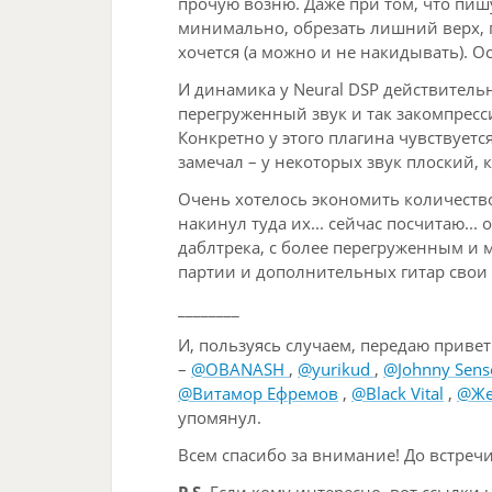
прочую возню. Даже при том, что пиш
минимально, обрезать лишний верх, п
хочется (а можно и не накидывать). О
И динамика у Neural DSP действительно
перегруженный звук и так закомпресс
Конкретно у этого плагина чувствуетс
замечал – у некоторых звук плоский, 
Очень хотелось экономить количество 
накинул туда их... сейчас посчитаю..
даблтрека, с более перегруженным и 
партии и дополнительных гитар свои
________
И, пользуясь случаем, передаю приве
–
@OBANASH
,
@yurikud
,
@Johnny Sens
@Витамор Ефремов
,
@Black Vital
,
@Же
упомянул.
Всем спасибо за внимание! До встречи