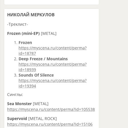
НИКОЛАЙ МЕРКУЛОВ
-Треклист-
Frozen (mini-EP)
[METAL]
Frozen
https://myscena.ru/content/perma?
id=18787
Deep Freeze / Mountains
https://myscena.ru/content/perma?
id=18939
Sounds Of Silence
https://myscena.ru/content/perma?
id=19394
Синглы:
Sea Monster
[METAL]
https://myscena.ru/content/perma?id=105538
Supervoid
[METAL, ROCK]
https://myscena.ru/content/perma?id=15106