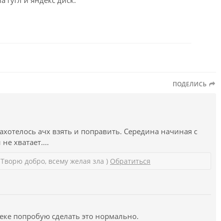
а гугл и яндекс диск:
ПОДЕЛИСЬ
ахотелось ачх взять и поправить. Середина начиная с
не хватает....
 Творю добро, всему желая зла )
Обратиться
еке попробую сделать это нормально.