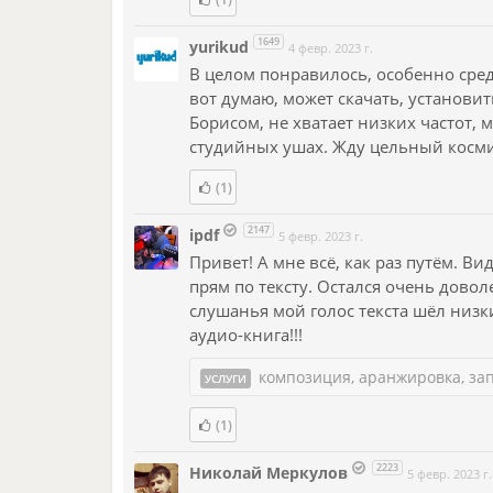
1649
yurikud
4 февр. 2023 г.
В целом понравилось, особенно сред
вот думаю, может скачать, установить
Борисом, не хватает низких частот, 
студийных ушах. Жду цельный косм
(1)
2147
ipdf
5 февр. 2023 г.
Привет! А мне всё, как раз путём. В
прям по тексту. Остался очень доволе
слушанья мой голос текста шёл низк
аудио-книга!!!
композиция, аранжировка, запи
УСЛУГИ
(1)
2223
Николай Меркулов
5 февр. 2023 г.