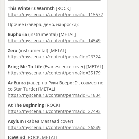
This Winter's Warmth
[ROCK]
https://myscena.ru/content/perma?id=115572
Прочее (кавера, демо, наброски):
Euphoria
(instrumental) [METAL]
https://myscena.ru/content/perma?id=14549
Zero
(instrumental) [METAL]
https://myscena.ru/content/perma?id=26324
Bring Me To Life
(Evanescence cover) [METAL]
https://myscena.ru/content/perma?id=35179
Алёшка
(кавер на Руки Вверх :D , совместно
со Star Turtle) [METAL]
https://myscena.ru/content/perma?id=31834
At The Beginning
[ROCK]
https://myscena.ru/content/perma?id=27493
Asylum
(Rabea Massaad cover)
https://myscena.ru/content/perma?id=36249
IceWind
[ROCK, METAL]