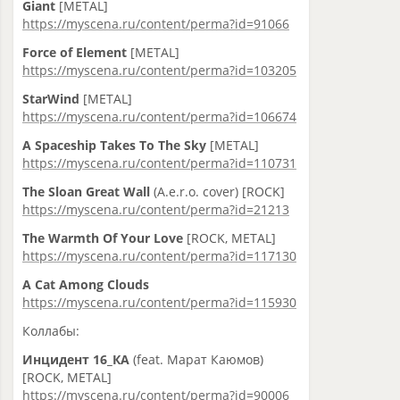
Giant
[METAL]
https://myscena.ru/content/perma?id=91066
Force of Element
[METAL]
https://myscena.ru/content/perma?id=103205
StarWind
[METAL]
https://myscena.ru/content/perma?id=106674
A Spaceship Takes To The Sky
[METAL]
https://myscena.ru/content/perma?id=110731
The Sloan Great Wall
(A.e.r.o. cover) [ROCK]
https://myscena.ru/content/perma?id=21213
The Warmth Of Your Love
[ROCK, METAL]
https://myscena.ru/content/perma?id=117130
A Cat Among Clouds
https://myscena.ru/content/perma?id=115930
Коллабы:
Инцидент 16_КА
(feat. Марат Каюмов)
[ROCK, METAL]
https://myscena.ru/content/perma?id=90006