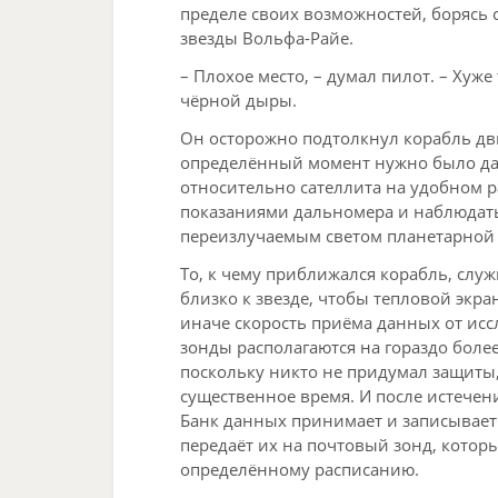
пределе своих возможностей, борясь с
звезды Вольфа-Райе.
– Плохое место, – думал пилот. – Хуж
чёрной дыры.
Он осторожно подтолкнул корабль дви
определённый момент нужно было да
относительно сателлита на удобном ра
показаниями дальномера и наблюдат
переизлучаемым светом планетарной 
То, к чему приближался корабль, слу
близко к звезде, чтобы тепловой экран
иначе скорость приёма данных от исс
зонды располагаются на гораздо более
поскольку никто не придумал защиты,
существенное время. И после истечен
Банк данных принимает и записывает 
передаёт их на почтовый зонд, которы
определённому расписанию.