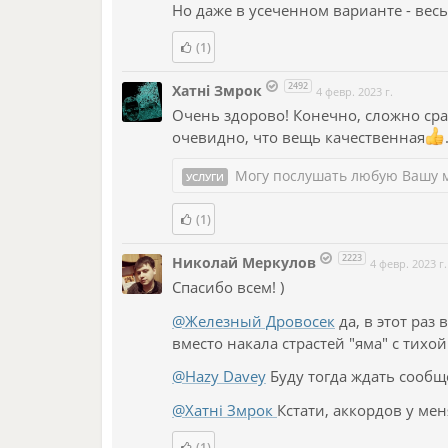
Но даже в усеченном варианте - весьм
(1)
2492
Хатнi Змрок
4 февр. 2023 г.
Очень здорово! Конечно, сложно сра
очевидно, что вещь качественная
Могу послушать любую Вашу 
УСЛУГИ
(1)
2223
Николай Меркулов
4 февр. 2023 г.
Спасибо всем! )
@Железный Дровосек
да, в этот раз
вместо накала страстей "яма" с тихой
@Hazy Davey
Буду тогда ждать сообщ
@Хатнi Змрок
Кстати, аккордов у мен
(1)