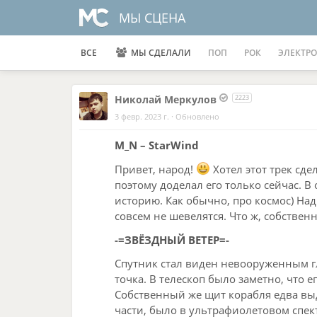
МЫ СЦЕНА
ВСЕ
МЫ СДЕЛАЛИ
ПОП
РОК
ЭЛЕКТРО
Николай Меркулов
2223
3 февр. 2023 г.
·
Обновлено
M_N – StarWind
Привет, народ!
Хотел этот трек сде
поэтому доделал его только сейчас. В
историю. Как обычно, про космос) Над
совсем не шевелятся. Что ж, собственно
-=ЗВЁЗДНЫЙ ВЕТЕР=-
Спутник стал виден невооруженным гл
точка. В телескоп было заметно, что 
Собственный же щит корабля едва вы
части, было в ультрафиолетовом спек