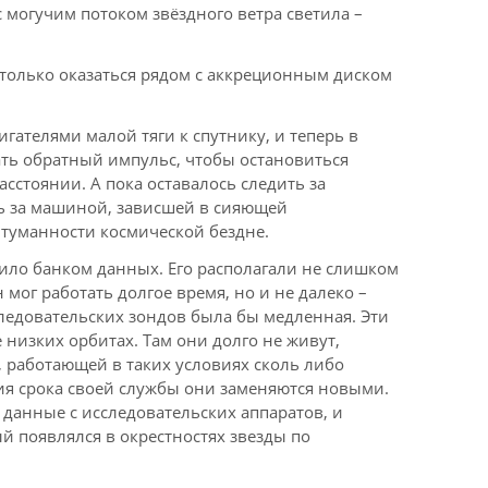
 могучим потоком звёздного ветра светила –
е только оказаться рядом с аккреционным диском
гателями малой тяги к спутнику, и теперь в
ть обратный импульс, чтобы остановиться
сстоянии. А пока оставалось следить за
ь за машиной, зависшей в сияющей
туманности космической бездне.
жило банком данных. Его располагали не слишком
 мог работать долгое время, но и не далеко –
ледовательских зондов была бы медленная. Эти
 низких орбитах. Там они долго не живут,
 работающей в таких условиях сколь либо
ия срока своей службы они заменяются новыми.
данные с исследовательских аппаратов, и
й появлялся в окрестностях звезды по