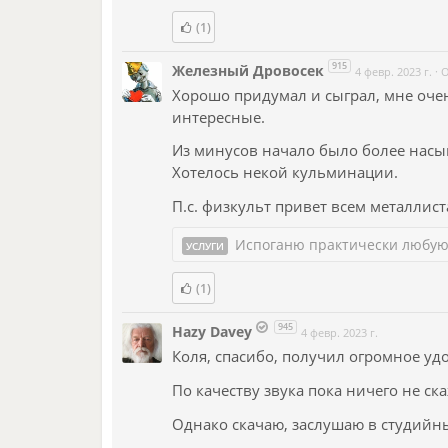
(1)
915
Железный Дровосек
4 февр. 2023 г.
·
О
Хорошо придумал и сыграл, мне очен
интересные.
Из минусов начало было более насы
Хотелось некой кульминации.
П.с. физкульт привет всем металлист
Испоганю практически любую
УСЛУГИ
(1)
945
Hazy Davey
4 февр. 2023 г.
Коля, спасибо, получил огромное уд
По качеству звука пока ничего не ск
Однако скачаю, заслушаю в студийны