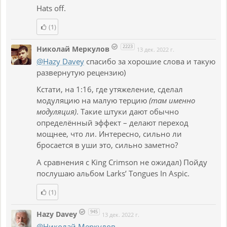
Hats off.
(1)
2223
Николай Меркулов
13 дек. 2022 г.
@Hazy Davey
спасибо за хорошие слова и такую
развернутую рецензию)
Кстати, на 1:16, где утяжеление, сделал
модуляцию на малую терцию
(там именно
модуляция)
. Такие штуки дают обычно
определённый эффект – делают переход
мощнее, что ли. Интересно, сильно ли
бросается в уши это, сильно заметно?
А сравнения с King Crimson не ожидал) Пойду
послушаю альбом Larks’ Tongues In Aspic.
(1)
945
Hazy Davey
13 дек. 2022 г.
@Николай Меркулов