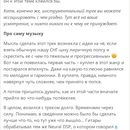
он к этой теме клеился бы.
Хотя, конечно же, инструментальный трек вы можете
ассоциировать с чем угодно. Тут всё на ваше
усмотрение, и никто никого ни к чему не принуждает.
Про саму музыку
Мысль сделать этот трек возникла с идеи «а чё, если
взять обычную нашу СНГ-шну лиричную попсу и
скрестить её с чем-то тяжелым и прогрессивным»
Вот так и появилась первая часть – куплет в этот жанр и
постарался впихнуть. Даже на какую-то песню равнялся
по мелодии и гармонии. В куплете, правда, немного
навернул чуть сложнее, чем принято в попсе.
А потом пришлось думать, как из этой части вначале
прийти во что-нибудь потяжелее.
В целом, возился с треком долго. Временами через
силу. Понимаю, в сведении можно было бы сделать
лучше что-то, но тут уже что вышло... Гитары
обрабатывал тем же Neural DSP, о котором говорил
в