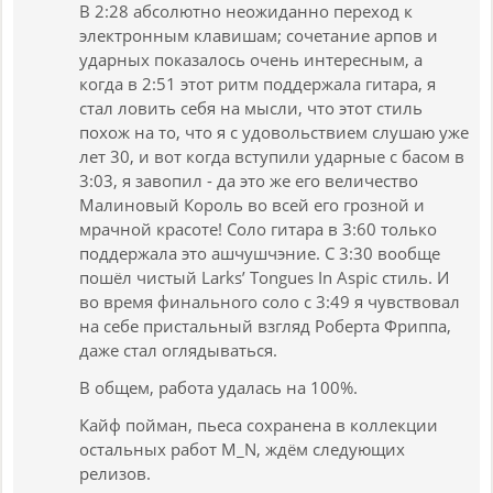
В 2:28 абсолютно неожиданно переход к
электронным клавишам; сочетание арпов и
ударных показалось очень интересным, а
когда в 2:51 этот ритм поддержала гитара, я
стал ловить себя на мысли, что этот стиль
похож на то, что я с удовольствием слушаю уже
лет 30, и вот когда вступили ударные с басом в
3:03, я завопил - да это же его величество
Малиновый Король во всей его грозной и
мрачной красоте! Соло гитара в 3:60 только
поддержала это ашчушчэние. С 3:30 вообще
пошёл чистый Larks’ Tongues In Aspic стиль. И
во время финального соло с 3:49 я чувствовал
на себе пристальный взгляд Роберта Фриппа,
даже стал оглядываться.
В общем, работа удалась на 100%.
Кайф пойман, пьеса сохранена в коллекции
остальных работ M_N, ждём следующих
релизов.