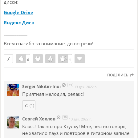
диски:
Google Drive
Яндекс Диск
___________
Всем спасибо за внимание, до встречи!
7
6
6
1
1
ПОДЕЛИСЬ
44
Sergei Nikitin-Inoi
13 дек. 2022 г.
Приятная мелодия, релакс!
(1)
30
Сергей Хохлов
13 дек. 2022 г.
Класс! Так это про Ктулху! Мне, честно говоря,
не хватило пауз и повторов в гитарном запиле.