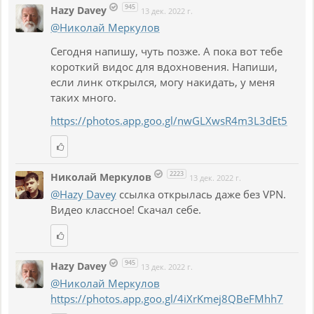
945
Hazy Davey
13 дек. 2022 г.
@Николай Меркулов
Сегодня напишу, чуть позже. А пока вот тебе
короткий видос для вдохновения. Напиши,
если линк открылся, могу накидать, у меня
таких много.
https://photos.app.goo.gl/nwGLXwsR4m3L3dEt5
2223
Николай Меркулов
13 дек. 2022 г.
@Hazy Davey
ссылка открылась даже без VPN.
Видео классное! Скачал себе.
945
Hazy Davey
13 дек. 2022 г.
@Николай Меркулов
https://photos.app.goo.gl/4iXrKmej8QBeFMhh7