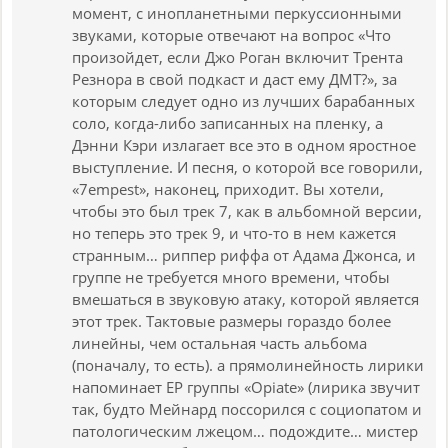
момент, с инопланетными перкуссионными
звуками, которые отвечают на вопрос «Что
произойдет, если Джо Роган включит Трента
Резнора в свой подкаст и даст ему ДМТ?», за
которым следует одно из лучших барабанных
соло, когда-либо записанных на пленку, а
Дэнни Кэри излагает все это в одном яростное
выступление. И песня, о которой все говорили,
«7empest», наконец, приходит. Вы хотели,
чтобы это был трек 7, как в альбомной версии,
но теперь это трек 9, и что-то в нем кажется
странным… риппер риффа от Адама Джонса, и
группе не требуется много времени, чтобы
вмешаться в звуковую атаку, которой является
этот трек. Тактовые размеры гораздо более
линейны, чем остальная часть альбома
(поначалу, то есть). а прямолинейность лирики
напоминает EP группы «Opiate» (лирика звучит
так, будто Мейнард поссорился с социопатом и
патологическим лжецом… подождите… мистер