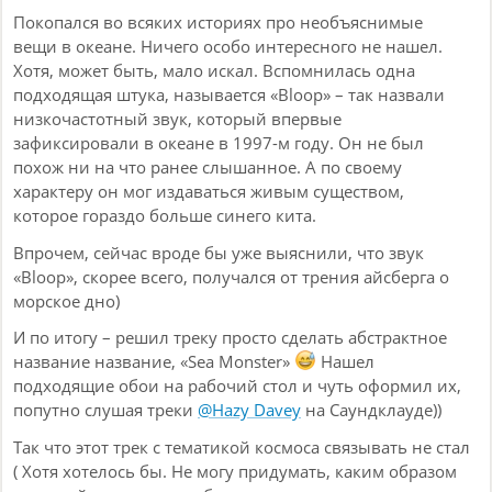
Покопался во всяких историях про необъяснимые
вещи в океане. Ничего особо интересного не нашел.
Хотя, может быть, мало искал. Вспомнилась одна
подходящая штука, называется «Bloop» – так назвали
низкочастотный звук, который впервые
зафиксировали в океане в 1997-м году. Он не был
похож ни на что ранее слышанное. А по своему
характеру он мог издаваться живым существом,
которое гораздо больше синего кита.
Впрочем, сейчас вроде бы уже выяснили, что звук
«Bloop», скорее всего, получался от трения айсберга о
морское дно)
И по итогу – решил треку просто сделать абстрактное
название название, «Sea Monster»
Нашел
подходящие обои на рабочий стол и чуть оформил их,
попутно слушая треки
@Hazy Davey
на Саундклауде))
Так что этот трек с тематикой космоса связывать не стал
( Хотя хотелось бы. Не могу придумать, каким образом