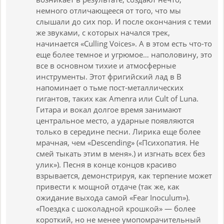
немного отличающееся от того, что мы
слышали до сих пор. И после окончания с теми
же звуками, с которых начался трек,
начинается «Culling Voices». А в этом есть что-то
еще более темное и угрюмое… наполовину, это
все в основном тихие и атмосферные
инструменты. Этот фригийский лад в B
напоминает о тьме пост-металлических
гигантов, таких как Amenra или Cult of Luna.
Гитара и вокал долгое время занимают
центральное место, а ударные появляются
только в середине песни. Лирика еще более
мрачная, чем «Descending» («Психопатия. Не
смей тыкать этим в меня».) и изгнать всех без
улик»). Песня в конце концов красиво
взрывается, демонстрируя, как терпение может
привести к мощной отдаче (так же, как
ожидание выхода самой «Fear Inoculum»).
«Поездка с шоколадной крошкой» — более
короткий, но не менее умопомрачительный