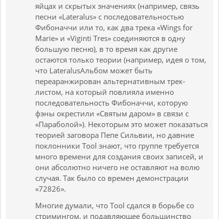
яйцах и скрытых значениях (например, связь
песни «Lateralus» с последовательностью
Фибоначчи или то, как два трека «Wings for
Marie» и «Viginti Tres» соединяются в одну
большую песню), в то время как другие
остаются только теории (например, идея о том,
что LateralusАльбом может быть
переаранжирован альтернативным трек-
листом, на который повлияла именно
последовательность Фибоначчи, которую
фэны окрестили «Святым даром» в связи с
«Параболой»). Некоторым это может показаться
теорией заговора Пепе Сильвии, но давние
поклонники Tool знают, что группе требуется
много времени для создания своих записей, и
они абсолютно ничего не оставляют на волю
случая. Так было со времен демонстрации
«72826».
Многие думали, что Tool сдался в борьбе со
стримингом, и подавляющее большинство