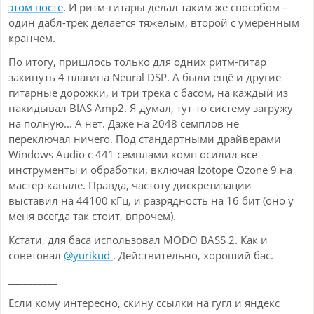
этом посте
. И ритм-гитары делал таким же способом –
один дабл-трек делается тяжелым, второй с умеренным
кранчем.
По итогу, пришлось только для одних ритм-гитар
закинуть 4 плагина Neural DSP. А были ещё и другие
гитарные дорожки, и три трека с басом, на каждый из
накидывал BIAS Amp2. Я думал, тут-то систему загружу
на полную... А нет. Даже на 2048 семплов не
переключал ничего. Под стандартными драйверами
Windows Audio с 441 семплами комп осилил все
инструменты и обработки, включая Izotope Ozone 9 на
мастер-канале. Правда, частоту дискретизации
выставил на 44100 кГц, и разрядность на 16 бит (оно у
меня всегда так стоит, впрочем).
Кстати, для баса использовал MODO BASS 2. Как и
советовал
@yurikud
. Действительно, хороший бас.
__________
Если кому интересно, скину ссылки на гугл и яндекс