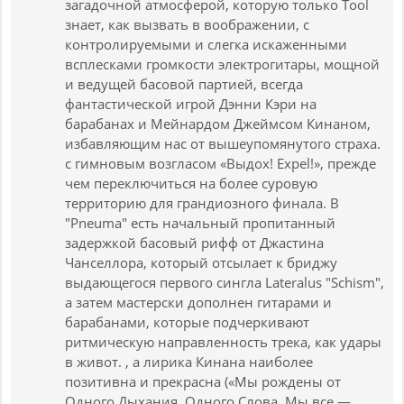
загадочной атмосферой, которую только Tool
знает, как вызвать в воображении, с
контролируемыми и слегка искаженными
всплесками громкости электрогитары, мощной
и ведущей басовой партией, всегда
фантастической игрой Дэнни Кэри на
барабанах и Мейнардом Джеймсом Кинаном,
избавляющим нас от вышеупомянутого страха.
с гимновым возгласом «Выдох! Expel!», прежде
чем переключиться на более суровую
территорию для грандиозного финала. В
"Pneuma" есть начальный пропитанный
задержкой басовый рифф от Джастина
Чанселлора, который отсылает к бриджу
выдающегося первого сингла Lateralus "Schism",
а затем мастерски дополнен гитарами и
барабанами, которые подчеркивают
ритмическую направленность трека, как удары
в живот. , а лирика Кинана наиболее
позитивна и прекрасна («Мы рождены от
Одного Дыхания, Одного Слова. Мы все —