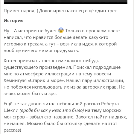
Привет народ! ) Доковырял наконец ещё один трек.
История
Ну... А истории не будет
Только в прошлом посте
написал, что нравится больше делать какую-то
историю к трекам, а тут – возникла идея, к которой
вообще ничего не мог придумать.
Хотел привязать трек к теме какого-нибудь
существующего произведения. Поискал подходящие
мне по атмосфере иллюстрации на тему повести
Хемингуэя «Старик и море». Нашел пару иллюстраций,
но побоялся использовать их из-за авторских прав. Не
знаю, может быть и зря.
Ещё не так давно читал небольшой рассказ Роберта
Шекли
(вроде бы как у него это было)
на тему морских
монстров – забыл его название. Захотел найти на днях,
не нашел. Можно было бы отсылку сделать на этот
рассказ)