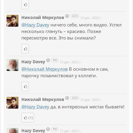
2223
Николай Меркулов
13 дек. 2022 г.
@Hazy Davey
ничего себе, много видео. Успел
несколько глянуть – красиво. Позже
пересмотрю все. Это вы снимали?
945
Hazy Davey
13 дек. 2022 г.
@Николай Меркулов
В основном я сам,
парочку позаимствовал у коллеги.
2223
Николай Меркулов
13 дек. 2022 г.
@Hazy Davey
да, в интересных местах бываете!
(1)
945
Hazy Davey
13 дек. 2022 г.