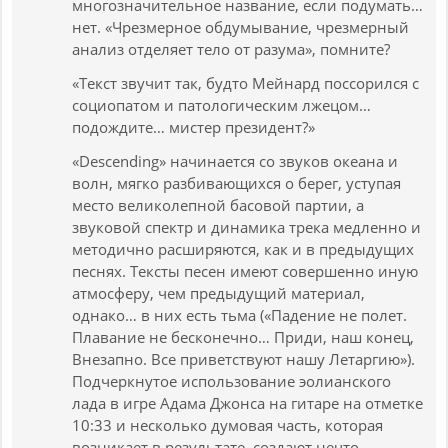
многозначительное название, если подумать…
нет. «Чрезмерное обдумывание, чрезмерный
анализ отделяет тело от разума», помните?
«Текст звучит так, будто Мейнард поссорился с
социопатом и патологическим лжецом…
подождите… мистер президент?»
«Descending» начинается со звуков океана и
волн, мягко разбивающихся о берег, уступая
место великолепной басовой партии, а
звуковой спектр и динамика трека медленно и
методично расширяются, как и в предыдущих
песнях. Тексты песен имеют совершенно иную
атмосферу, чем предыдущий материал,
однако… в них есть тьма («Падение не полет.
Плавание не бесконечно… Приди, наш конец,
Внезапно. Все приветствуют нашу Летаргию»).
Подчеркнутое использование эолианского
лада в игре Адама Джонса на гитаре на отметке
10:33 и несколько думовая часть, которая
возникает в результате, создают нечто,