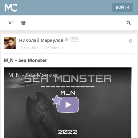
ВОЙТИ
ВСЕ
Николай Меркулов
2223
13 дек. 2022 г.
·
Обновлено
M_N – Sea Monster
M_N – Sea Monster