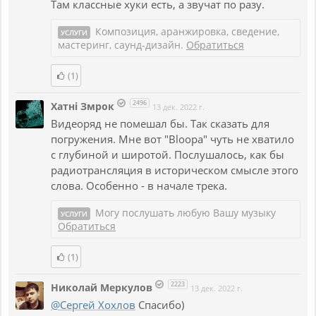
Там классные хуки есть, а звучат по разу.
Композиция, аранжировка, сведение,
УСЛУГИ
мастеринг, саунд-дизайн.
Обратиться
(1)
2496
Хатнi Змрок
13 дек. 2022 г.
Видеоряд не помешал бы. Так сказать для
погружения. Мне вот "Bloopa" чуть не хватило
с глубиной и широтой. Послушалось, как бы
радиотрансляция в историческом смысле этого
слова. Особенно - в начале трека.
Могу послушать любую Вашу музыку
УСЛУГИ
Обратиться
(1)
2223
Николай Меркулов
13 дек. 2022 г.
@Сергей Хохлов
Спасибо)