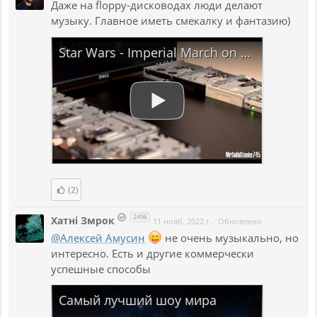
Даже на floppy-дисководах люди делают
музыку. Главное иметь смекалку и фантазию)
Star Wars - Imperial March on Eight Floppy Drives
(2)
2496
Хатнi Змрок
11 нояб. 2022 г.
·
Обновлено
@Алексей Амусин
не очень музыкально, но
интересно. Есть и другие коммерчески
успешные способы
Самый лучший шоу мира