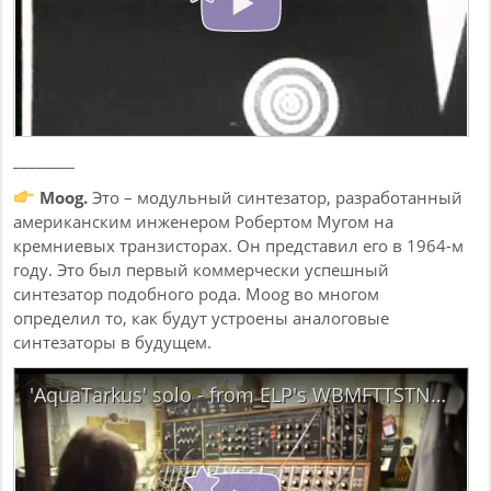
________
Moog.
Это – модульный синтезатор, разработанный
американским инженером Робертом Мугом на
кремниевых транзисторах. Он представил его в 1964-м
году. Это был первый коммерчески успешный
синтезатор подобного рода. Moog во многом
определил то, как будут устроены аналоговые
синтезаторы в будущем.
'AquaTarkus' solo - from ELP's WBMFTTSTNE - on Modular Moog (and built-in Minimoog)