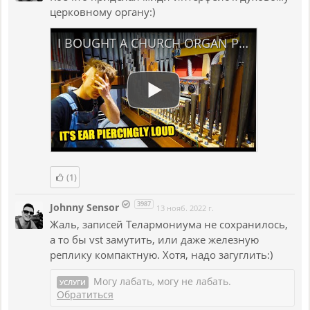
церковному органу:)
I BOUGHT A CHURCH ORGAN PART 7 - Putting In ALL Of The Pipes
(1)
3987
Johnny Sensor
13 нояб. 2022 г.
Жаль, записей Телармониума не сохранилось,
а то бы vst замутить, или даже железную
реплику компактную. Хотя, надо загуглить:)
Могу лабать, могу не лабать.
УСЛУГИ
Обратиться