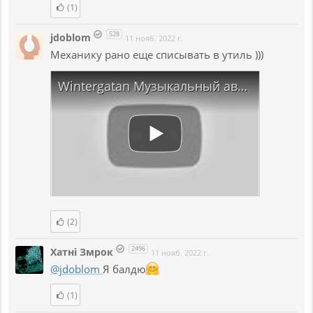
(1)
528
jdoblom
11 нояб. 2022 г.
Механику рано еще списывать в утиль )))
Wintergatan Музыкальный автомат
(2)
2496
Хатнi Змрок
11 нояб. 2022 г.
@jdoblom
Я балдю
(1)