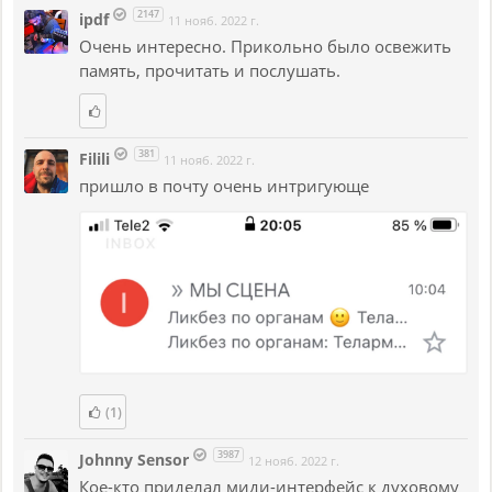
2147
ipdf
11 нояб. 2022 г.
Очень интересно. Прикольно было освежить
память, прочитать и послушать.
381
Filili
11 нояб. 2022 г.
пришло в почту очень интригующе
(1)
3987
Johnny Sensor
12 нояб. 2022 г.
Кое-кто приделал миди-интерфейс к духовому