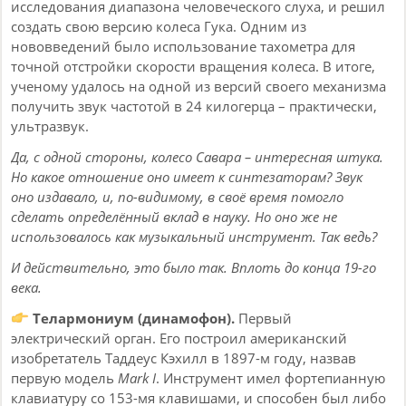
исследования диапазона человеческого слуха, и решил
создать свою версию колеса Гука. Одним из
нововведений было использование тахометра для
точной отстройки скорости вращения колеса. В итоге,
ученому удалось на одной из версий своего механизма
получить звук частотой в 24 килогерца – практически,
ультразвук.
Да, с одной стороны, колесо Савара – интересная штука.
Но какое отношение оно имеет к синтезаторам? Звук
оно издавало, и, по-видимому, в своё время помогло
сделать определённый вклад в науку. Но оно же не
использовалось как музыкальный инструмент. Так ведь?
И действительно, это было так. Вплоть до конца 19-го
века.
Телармониум (динамофон).
Первый
электрический орган. Его построил американский
изобретатель Таддеус Кэхилл в 1897-м году, назвав
первую модель
Mark I
. Инструмент имел фортепианную
клавиатуру со 153-мя клавишами, и способен был либо