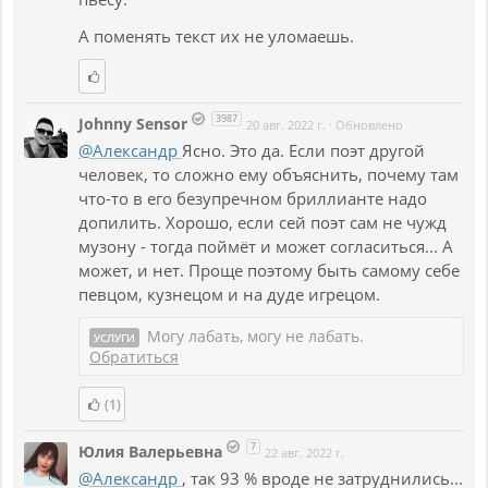
А поменять текст их не уломаешь.
3987
Johnny Sensor
20 авг. 2022 г.
·
Обновлено
@Александр
Ясно. Это да. Если поэт другой
человек, то сложно ему объяснить, почему там
что-то в его безупречном бриллианте надо
допилить. Хорошо, если сей поэт сам не чужд
музону - тогда поймёт и может согласиться... А
может, и нет. Проще поэтому быть самому себе
певцом, кузнецом и на дуде игрецом.
Могу лабать, могу не лабать.
УСЛУГИ
Обратиться
(1)
7
Юлия Валерьевна
22 авг. 2022 г.
@Александр
, так 93 % вроде не затруднились...