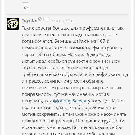
510
Tcyrika
23 авг. 2022 г.
Такие советы больше для профессиональных
деятелей. Когда песню надо написать, а не
когда хочется. Берешь шаблон из 107 и
начинаешь что-то вспоминать, фильтровать
через себя в общем. Не мое. Редко когда
испытывал особые трудности с сочинением
текста, если только технические, когда
требуется все как-то уместить и срифмовать. Да
и процесс сочинения у меня обычно
начинается с игры на гитаре: наиграл что-то,
понравилось, тут же начинаешь мотив
напевать, как
@Johnny Sensor
упомянул. И это
правильный подход, чтоб скорей именно
мотив сохранить, а там уже можно насочинять
всякого по настроению. Настоящие трудности
возникают уже позже. Вот песня казалось бы
готова, сто раз ее сыграл сам себе, членам