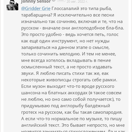
Johnny Sensor
20 авг. 2022 г.
@Gridder Grie
Глоссалалий это типа рыба,
тарабарщина? Я исключительно все песни
изначально так сочиняю, включая и те, что на
русском - вначале они англоподобное бла-бла.
Это просто удобно - ведь хочется петь, голос
как ещё один инструмент, но нет нужды
запариваться на данном этапе о смысле,
только сочинить мелодию. И тем не менее,
мне всегда хотелось вкладывать в пение
осмысленный текст, а не просто издавать
звуки. Я люблю писать стихи так же, еак
некоторые живописцы строгать себе рамки.
Если музон выходит что-то вроде русского
шансона на блатных аккордах (я такое совсем
не люблю, но оно само собой получается:), то
придумываю под англорыбу балдёжный
гротеск на русском, как бы такая самопародия.
А если что-то нормальное по музыке, то пишу
английский текст. Это бывает непросто, но мне
нравится заниматься стихосложением. Да и как