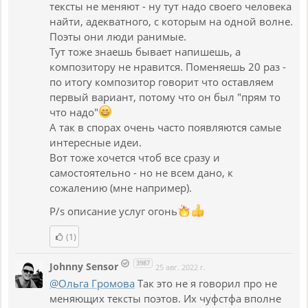
тексты не меняют - ну тут надо своего человека
найти, адекватного, с которым на одной волне.
Поэты они люди ранимые.
Тут тоже знаешь бывает напишешь, а
композитору не нравится. Поменяешь 20 раз -
по итогу композитор говорит что оставляем
первый вариант, потому что он был "прям то
что надо"
А так в спорах очень часто появляются самые
интересные идеи.
Вот тоже хочется чтоб все сразу и
самостоятельно - но не всем дано, к
сожалению (мне например).
P/s описание услуг огонь
(1)
3987
Johnny Sensor
25 авг. 2022 г.
@Ольга Громова
Так это не я говорил про не
меняющих тексты поэтов. Их чуфстфа вполне