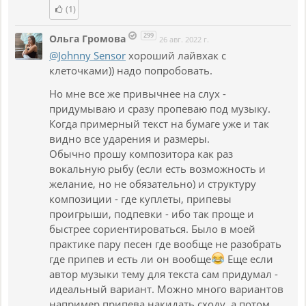
(1)
299
Ольга Громова
26 авг. 2022 г.
@Johnny Sensor
хороший лайвхак с
клеточками)) надо попробовать.
Но мне все же привычнее на слух -
придумываю и сразу пропеваю под музыку.
Когда примерный текст на бумаге уже и так
видно все ударения и размеры.
Обычно прошу композитора как раз
вокальную рыбу (если есть возможность и
желание, но не обязательно) и структуру
композиции - где куплеты, припевы
проигрыши, подпевки - ибо так проще и
быстрее сориентироваться. Было в моей
практике пару песен где вообще не разобрать
где припев и есть ли он вообще
Еще если
автор музыки тему для текста сам придумал -
идеальный вариант. Можно много вариантов
например припева накидать сходу, а потом