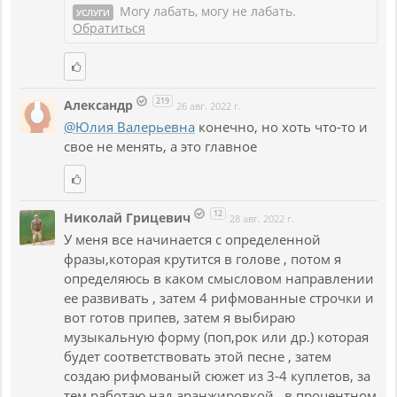
Могу лабать, могу не лабать.
УСЛУГИ
Обратиться
219
Александр
26 авг. 2022 г.
@Юлия Валерьевна
конечно, но хоть что-то и
свое не менять, а это главное
12
Николай Грицевич
28 авг. 2022 г.
У меня все начинается с определенной
фразы,которая крутится в голове , потом я
определяюсь в каком смысловом направлении
ее развивать , затем 4 рифмованные строчки и
вот готов припев, затем я выбираю
музыкальную форму (поп,рок или др.) которая
будет соответствовать этой песне , затем
создаю рифмованый сюжет из 3-4 куплетов, за
тем работаю над аранжировкой . в процентном