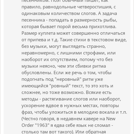
песенником. Поэт обычный пишет, как
правило, равнодольные четверостишия, с
одинаковым количеством слогов. А задача
песенника - попадать в размерность рыбы,
которая бывает порой весьма прихотлива.
Размер куплета может совершенно отличаться
от припева и т.д. Такие стихи в текстовом виде,
без музыки, могут выглядеть странно,
неравномерно, с лишними строфами, или
наоборот их отсутствием, потому что без
музыки неясно, чем эти сбивки ритма
обусловлены. Если же речь о том, чтобы
подогнать под "неровный" ритм уже
имеющийся "ровный" текст, то это хоть и
сложнее, но тоже возможно. Всякие есть
методы - растягивание слогов или наоборот,
ускорение вдвое в нужных местах, повторы
фраз, чтобы уложиться в мелодию вокала и т.п.
(Честно говоря, в недавнем кавере на New
Order "1963" я едва себе язык не сломал -
столько там вот такого). Или обратная