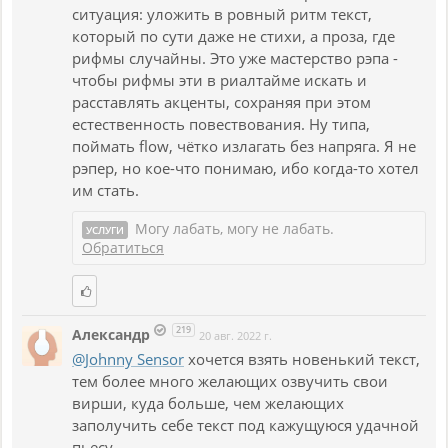
ситуация: уложить в ровный ритм текст,
который по сути даже не стихи, а проза, где
рифмы случайны. Это уже мастерство рэпа -
чтобы рифмы эти в риалтайме искать и
расставлять акценты, сохраняя при этом
естественность повествования. Ну типа,
поймать flow, чётко излагать без напряга. Я не
рэпер, но кое-что понимаю, ибо когда-то хотел
им стать.
Могу лабать, могу не лабать.
УСЛУГИ
Обратиться
219
Александр
20 авг. 2022 г.
@Johnny Sensor
хочется взять новенький текст,
тем более много желающих озвучить свои
вирши, куда больше, чем желающих
заполучить себе текст под кажущуюся удачной
пьесу.