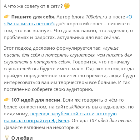
А что же советуют в сети?
Пишите для себя.
Автор блога
100atm.ru
в посте
«О
чём написать песню?»
даёт короткий совет – пишите о
том, что вас волнует. Что для вас важно, что задевает, о
проблемах и радостях, актуальных для вас сейчас.
Этот подход дословно формулируется так:
«лучше
писать для себя и потерять слушателя, чем писать для
слушателя и потерять себя»
. Говорится, что поначалу
слушателей вы будете иметь мало. Однако потом, когда
пройдёт определённое количество времени, люди будут
интересоваться вашим творчеством всё больше. И так
постепенно соберёте свою аудиторию.
107 идей для песни.
Если же говорить о чём-то
более конкретном, на сайте
skillbox.ru
выкладывался, по
видимому,
перевод зарубежной статьи, которую
написал сонграйтер Эд Белл
. Он дал
107 идей для песни
.
Давайте взглянем на некоторые:
О любви