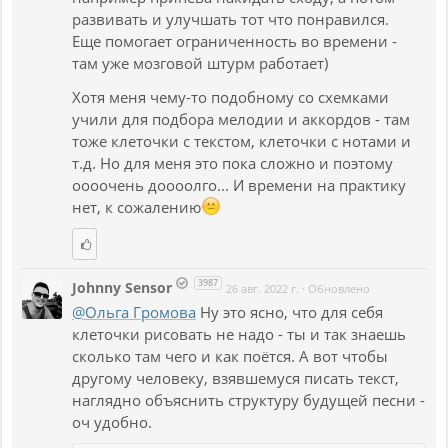
развивать и улучшать тот что понравился.
Еще помогает ограниченность во времени -
там уже мозговой штурм работает)
Хотя меня чему-то подобному со схемками
учили для подбора мелодии и аккордов - там
тоже клеточки с текстом, клеточки с нотами и
т.д. Но для меня это пока сложно и поэтому
оооочень доооолго... И времени на практику
нет, к сожалению
3987
Johnny Sensor
26 авг. 2022 г.
·
Обновлено
@Ольга Громова
Ну это ясно, что для себя
клеточки рисовать не надо - ты и так знаешь
сколько там чего и как поётся. А вот чтобы
другому человеку, взявшемуся писать текст,
наглядно объяснить структуру будущей песни -
оч удобно.