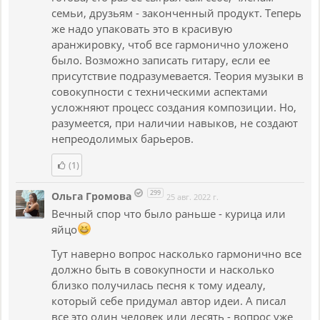
семьи, друзьям - законченный продукт. Теперь
же надо упаковать это в красивую
аранжировку, чтоб все гармонично уложено
было. Возможно записать гитару, если ее
присутствие подразумевается. Теория музыки в
совокупности с техническими аспектами
усложняют процесс создания композиции. Но,
разумеется, при наличии навыков, не создают
непреодолимых барьеров.
(1)
299
Ольга Громова
25 авг. 2022 г.
Вечный спор что было раньше - курица или
яйцо
Тут наверно вопрос насколько гармонично все
должно быть в совокупности и насколько
близко получилась песня к тому идеалу,
который себе придумал автор идеи. А писал
все это один человек или десять - вопрос уже