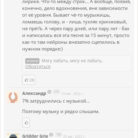
лирике. Что-то между строк... А вообще, поэзия,
конечно, дело вдохновения, вне зависимости
от её уровня. Бывает чё-то мурыжишь,
ломаешь голову, и - лишь тухляк кринжовый,
не прётЪ. А через пару дней, или пару лет - бах
и написалась вся эта песня за 15 минут, просто
как-то там нейроны внезапно сцепились в
нужном порядке:)
Могу лабать, могу не лабать.
УСЛУГИ
Обратиться
(3)
219
Александр
19 авг. 2022 г.
7% затруднились с музыкой...
Поэтому музыку и редко слышим.
168
Gridder Grie
20 авг. 2022 г.