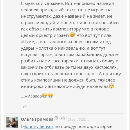
С музыкой сложнее. Вот например написал
человек пригодный текст, но не играет на
инструментах, даже названий не знает, не
строит мелодий и напеть ничего не способен -
как объяснить композитору что в голове
целый оркестр играет?
Что вот тут пилы
аЦкие, а вот там ангелы поют псолмы под
удары молотка о наковальню, а вот тут
вступает орган, а вот там барабанщик должен
разбить нафиг все тарелки, отпинать бочку и
закончить отбивать ритм на двух кастрюлях,
пока скрипка завершает свое соло... А по итогу
стиль композиции не должен быть тяжелее
инди-рока или какого-нибудь ньювейва
...жизаааа
299
Ольга Громова
25 авг. 2022 г.
@Johnny Sensor
по поводу поэтов, которые