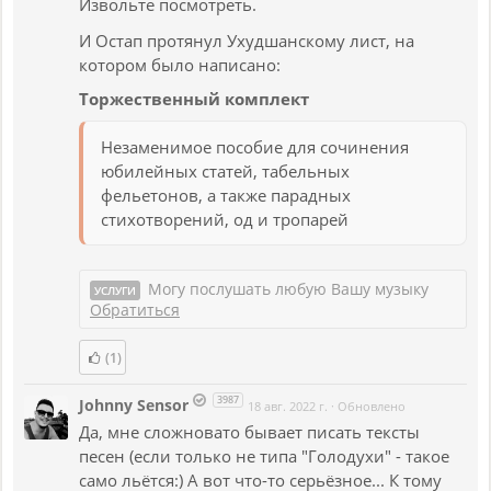
Извольте посмотреть.
И Остап протянул Ухудшанскому лист, на
котором было написано:
Торжественный комплект
Незаменимое пособие для сочинения
юбилейных статей, табельных
фельетонов, а также парадных
стихотворений, од и тропарей
Могу послушать любую Вашу музыку
УСЛУГИ
Обратиться
(1)
3987
Johnny Sensor
18 авг. 2022 г.
·
Обновлено
Да, мне сложновато бывает писать тексты
песен (если только не типа "Голодухи" - такое
само льётся:) А вот что-то серьёзное... К тому