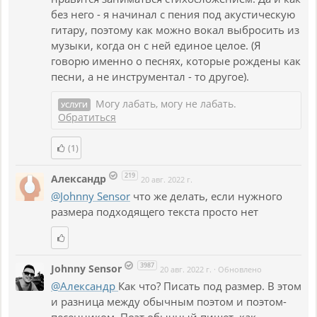
без него - я начинал с пения под акустическую
гитару, поэтому как можно вокал выбросить из
музыки, когда он с ней единое целое. (Я
говорю именно о песнях, которые рождены как
песни, а не инструментал - то другое).
Могу лабать, могу не лабать.
УСЛУГИ
Обратиться
(1)
219
Александр
20 авг. 2022 г.
@Johnny Sensor
что же делать, если нужного
размера подходящего текста просто нет
3987
Johnny Sensor
20 авг. 2022 г.
·
Обновлено
@Александр
Как что? Писать под размер. В этом
и разница между обычным поэтом и поэтом-