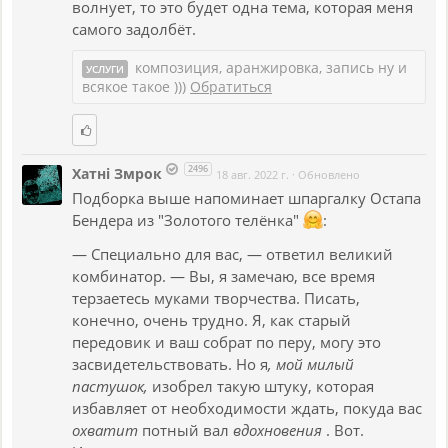
волнует, то это будет одна тема, которая меня
самого задолбёт.
композиция, аранжировка, запись ну и
УСЛУГИ
всякое такое )))
Обратиться
2496
Хатнi Змрок
18 авг. 2022 г.
·
Обновлено
Подборка выше напоминает шпаргалку Остапа
Бендера из "Золотого телёнка"
:
— Специально для вас, — ответил великий
комбинатор. — Вы, я замечаю, все время
терзаетесь муками творчества. Писать,
конечно, очень трудно. Я, как старый
передовик и ваш собрат по перу, могу это
засвидетельствовать. Но я
, мой милый
пастушок,
изобрел такую штуку, которая
избавляет от необходимости ждать, покуда вас
охватит
потный вал
вдохновения
. Вот.